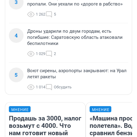
3
пропали. Они уехали по «дороге в рабство»
1 262
5
Дроны ударили по двум городам, есть
4
погибшие: Саратовскую область атаковали
беспилотники
1 029
2
Воют сирены, аэропорты закрывают: на Урал
5
летят ракеты
1 014
Обсудить
МНЕНИЕ
МНЕНИЕ
Продашь за 3000, налог
«Машина прост
возьмут с 4000. Что
полетела». Вод
нам готовит новый
сравнил бензин