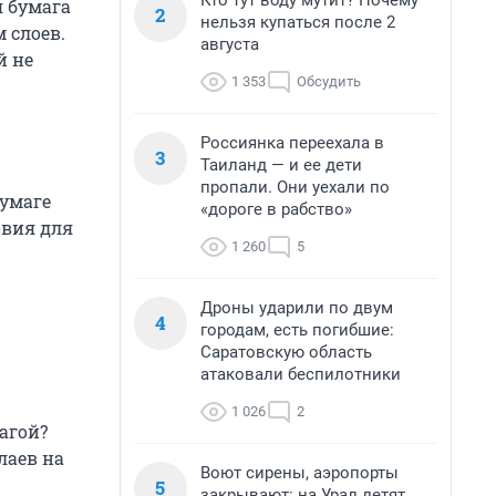
Кто тут воду мутит? Почему
я бумага
2
нельзя купаться после 2
 слоев.
августа
й не
1 353
Обсудить
Россиянка переехала в
3
Таиланд — и ее дети
пропали. Они уехали по
умаге
«дороге в рабство»
овия для
1 260
5
Дроны ударили по двум
4
городам, есть погибшие:
Саратовскую область
атаковали беспилотники
1 026
2
агой?
лаев на
Воют сирены, аэропорты
5
закрывают: на Урал летят