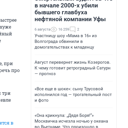
в начале 2000-х убили
бывшего главбуха
нефтяной компании Уфы
быстрее
 хуже
6 августа
16 259
2
ойный
Участницу шоу «Мама в 16» из
е
Волгограда обвинили в
домогательствах к младенцу
Август перевернет жизнь Козерогов.
е, при
К чему готовит ретроградный Сатурн
речь про
— прогноз
«Все еще в шоке»: сыну Трусовой
и три
исполнился год — трогательный пост
шевле
и фото
«Она крикнула: „Дядя Боря!“»
Москвичка исчезла ночью у океана
ется в
во Вьетнаме. Что произошло в