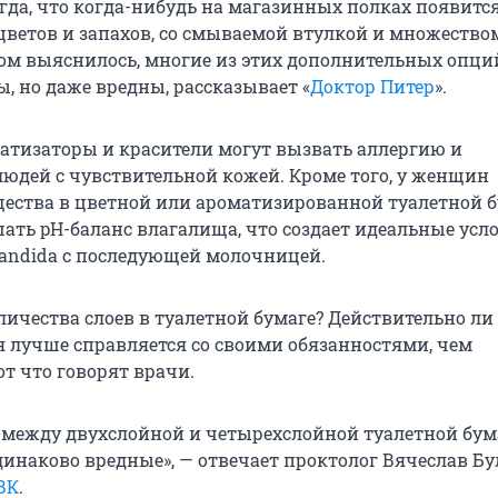
гда, что когда-нибудь на магазинных полках появитс
ветов и запахов, со смываемой втулкой и множеством
том выяснилось, многие из этих дополнительных опци
, но даже вредны, рассказывает «
Доктор Питер
».
атизаторы и красители могут вызвать аллергию и
людей с чувствительной кожей. Кроме того, у женщин
ества в цветной или ароматизированной туалетной б
ать pH-баланс влагалища, что создает идеальные усл
Candida с последующей молочницей.
личества слоев в туалетной бумаге? Действительно ли
 лучше справляется со своими обязанностями, чем
т что говорят врачи.
 между двухслойной и четырехслойной туалетной бум
динаково вредные», — отвечает проктолог Вячеслав Бу
ВК
.