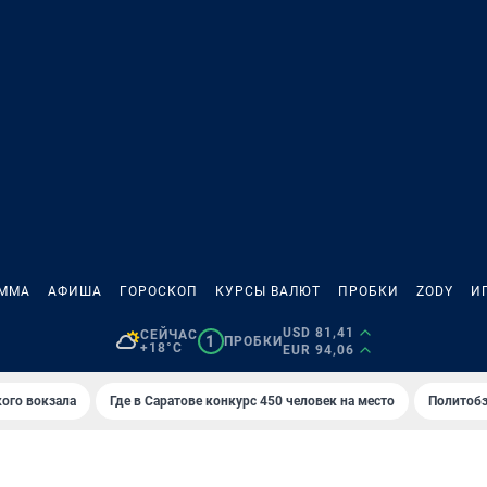
АММА
АФИША
ГОРОСКОП
КУРСЫ ВАЛЮТ
ПРОБКИ
ZODY
И
USD 81,41
СЕЙЧАС
1
ПРОБКИ
+18°C
EUR 94,06
кого вокзала
Где в Саратове конкурс 450 человек на место
Политобз