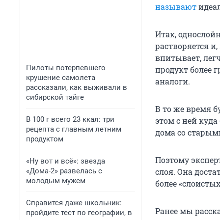
называют
идеал
Итак, однослойн
растворяется и,
впитывает, легч
Пилоты потерпевшего
продукт более 
крушение самолета
аналоги.
рассказали, как выживали в
сибирской тайге
В то же время б
В 100 г всего 23 ккал: три
этом с ней куда
рецепта с главным летним
дома со старым
продуктом
Поэтому экспер
«Ну вот и всё»: звезда
«Дома-2» развелась с
слоя. Она дост
молодым мужем
более «слоистых
Справится даже школьник:
Ранее мы расск
пройдите тест по географии, в