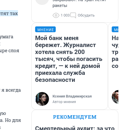
ракеты
стят так
1 003
Обсудить
МНЕНИЕ
МНЕНИ
бумага
Мой банк меня
Насле
й
бережет. Журналист
чудом
ыре слоя
хотела снять 200
транс
тысяч, чтобы погасить
разне
кредит, — к ней домой
совет
приехала служба
безопасности
 я всегда
Ксения Владимирская
Автор мнения
ную
РЕКОМЕНДУЕМ
а. Но для
ы
Смертельный аудит: за что