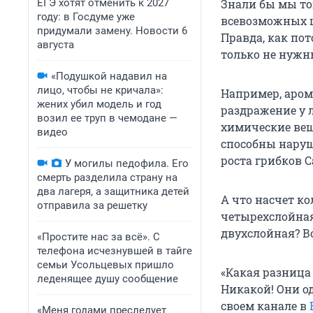
ЕГЭ хотят отменить к 2027
Знали бы мы то
году: в Госдуме уже
всевозможных ц
придумали замену. Новости 6
Правда, как по
августа
только не нужны
«Подушкой надавил на
лицо, чтобы не кричала»:
Например, аром
жених убил модель и год
раздражение у 
возил ее труп в чемодане —
химические вещ
видео
способны наруш
роста грибков 
У могилы педофила. Его
смерть разделила страну на
два лагеря, а защитника детей
А что насчет ко
отправила за решетку
четырехслойная
двухслойная? Во
«Простите нас за всё». С
телефона исчезнувшей в тайге
семьи Усольцевых пришло
«Какая разница
леденящее душу сообщение
Никакой! Они о
своем канале в
«Меня годами преследует