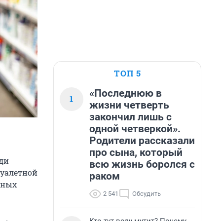
ТОП 5
«Последнюю в
1
жизни четверть
закончил лишь с
одной четверкой».
Родители рассказали
про сына, который
ади
всю жизнь боролся с
туалетной
раком
чных
2 541
Обсудить