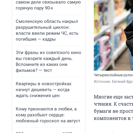
самом деле связывало самую
горячую пару 90-х
Смоленскую область накрыл
разрушительный циклон:
власти ввели режим ЧС, есть
погибшие — кадры
Эти фразы из советского кино
вы говорите каждый день.
Вспомните из каких они
фильмов? — тест
Четырехслойные рулон
Источник: 
Евгений Вдо
Квартиры в новостройках
начнут дешеветь — когда
ждать снижения цен
Многие еще заст
чтения. К счаст
Кому признаются в любви, а
бумаги не прост
кому разобьют сердце:
компонентов в 
любовный гороскоп на август