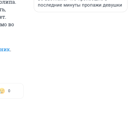
олипа.
последние минуты пропажи девушки
ть,
ет.
мо во
чник
.
0