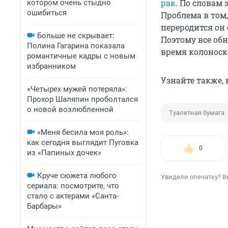
рак
. По словам
котором очень стыдно
ошибиться
Проблема в том,
переродится он 
Больше не скрывает:
Поэтому все об
Полина Гагарина показала
время колоноск
романтичные кадры с новым
избранником
Узнайте также,
«Четырех мужей потеряла»:
Прохор Шаляпин проболтался
о новой возлюбленной
Туалетная бумага
«Меня бесила моя роль»:
как сегодня выглядит Пуговка
0
из «Папиных дочек»
Круче сюжета любого
Увидели опечатку? В
сериала: посмотрите, что
стало с актерами «Санта-
Барбары»