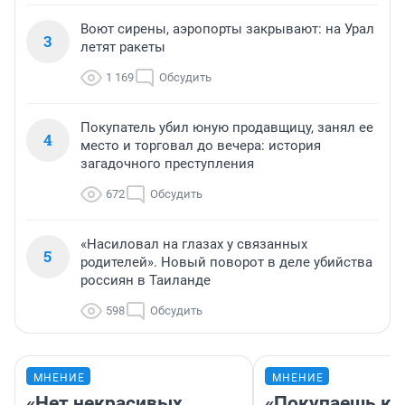
Воют сирены, аэропорты закрывают: на Урал
3
летят ракеты
1 169
Обсудить
Покупатель убил юную продавщицу, занял ее
4
место и торговал до вечера: история
загадочного преступления
672
Обсудить
«Насиловал на глазах у связанных
5
родителей». Новый поворот в деле убийства
россиян в Таиланде
598
Обсудить
МНЕНИЕ
МНЕНИЕ
«Нет некрасивых
«Покупаешь ко