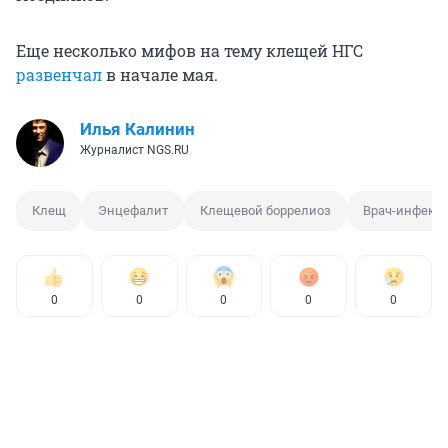
Еще несколько мифов на тему клещей НГС
развенчал
в начале мая.
Илья Калинин
Журналист NGS.RU
Клещ
Энцефалит
Клещевой боррелиоз
Врач-инфекц
0
0
0
0
0