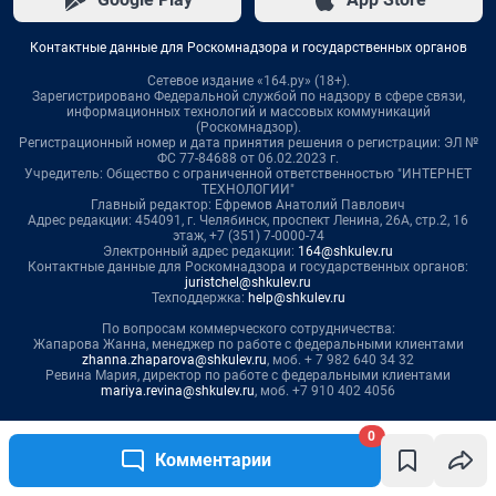
Контактные данные для Роскомнадзора и государственных органов
Сетевое издание «164.ру» (18+).
Зарегистрировано Федеральной службой по надзору в сфере связи,
информационных технологий и массовых коммуникаций
(Роскомнадзор).
Регистрационный номер и дата принятия решения о регистрации: ЭЛ №
ФС 77-84688 от 06.02.2023 г.
Учредитель: Общество с ограниченной ответственностью "ИНТЕРНЕТ
ТЕХНОЛОГИИ"
Главный редактор: Ефремов Анатолий Павлович
Адрес редакции: 454091, г. Челябинск, проспект Ленина, 26А, стр.2, 16
этаж, +7 (351) 7-0000-74
Электронный адрес редакции:
164@shkulev.ru
Контактные данные для Роскомнадзора и государственных органов:
juristchel@shkulev.ru
Техподдержка:
help@shkulev.ru
По вопросам коммерческого сотрудничества:
Жапарова Жанна, менеджер по работе с федеральными клиентами
zhanna.zhaparova@shkulev.ru
, моб. + 7 982 640 34 32
Ревина Мария, директор по работе с федеральными клиентами
mariya.revina@shkulev.ru
, моб. +7 910 402 4056
Редакция сайта не несет ответственности за достоверность
0
информации, содержащейся в рекламных объявлениях.
Комментарии
Информация об ограничениях