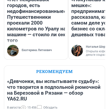
городов, есть
мешке»:
недофинансированные».
предпринимат
Путешественники
рассказала, как
проехали 2000
самом деле ус
километров по Уралу на
бизнес со скл
машине — стоило ли оно
дешевых това
того
Наталья Шорох
Екатерина Литкевич
Открыла кофейн
деньги соцразв
РЕКОМЕНДУЕМ
«Девчонки, вы испытываете судьбу»:
что творится в подпольной рюмочной
на Березовой в Рязани — обзор
YA62.RU
8 августа
15 456
Обсудить