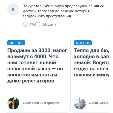
Покупатель убил юную продавщицу, занял ее
5
место и торговал до вечера: история
загадочного преступления
578
Обсудить
МНЕНИЕ
МНЕНИЕ
Продашь за 3000, налог
Тепло для бюд
возьмут с 4000. Что
холодно в сало
нам готовит новый
зимой. Водител
налоговый закон — он
ездит на элект
коснется импорта и
плюсы и мину
даже репетиторов
Анастасия Завгородняя
Денис Дедюхи