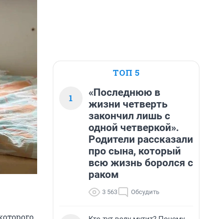
ТОП 5
«Последнюю в
1
жизни четверть
закончил лишь с
одной четверкой».
Родители рассказали
про сына, который
всю жизнь боролся с
раком
3 563
Обсудить
 которого