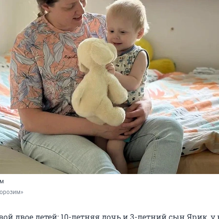
ом
орозим»
ой двое детей: 10-летняя дочь и 3-летний сын Ярик, у