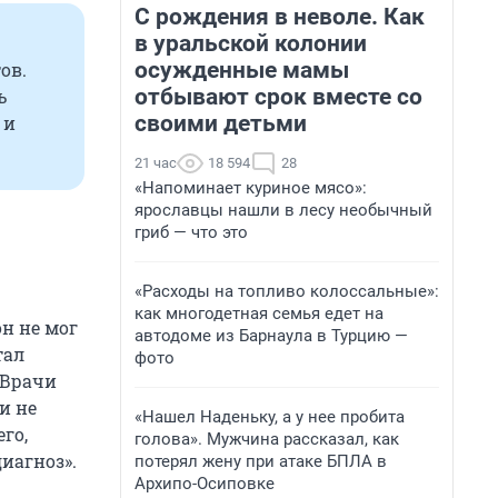
С рождения в неволе. Как
в уральской колонии
осужденные мамы
ов.
отбывают срок вместе со
ь
своими детьми
 и
21 час
18 594
28
«Напоминает куриное мясо»:
ярославцы нашли в лесу необычный
гриб — что это
«Расходы на топливо колоссальные»:
как многодетная семья едет на
он не мог
автодоме из Барнаула в Турцию —
тал
фото
 Врачи
и не
«Нашел Наденьку, а у нее пробита
го,
голова». Мужчина рассказал, как
диагноз».
потерял жену при атаке БПЛА в
Архипо-Осиповке