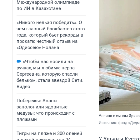
Международной олимпиаде
по ИИ в Казахстане
«Никого нельзя победить». О
чем главный блокбастер этого
года, который бьет рекорды в
прокате: честный отзыв на
«Одиссею» Нолана
«Чтобы нас носили на
ручках, мы любим»: нерпа
Сергеевна, которую спасли
бельком, стала звездой Сети.
Видео
Побережье Анапы
заполонили ядовитые
медузы: что происходит с
Ульяна с сыном Ярик
пляжами
Источник: 
фонд «Дедм
Тигры на пляже и 300 оленей
У Ульяны Кустов
в дикой природе: топ-24