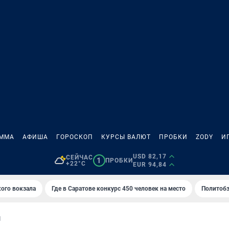
АММА
АФИША
ГОРОСКОП
КУРСЫ ВАЛЮТ
ПРОБКИ
ZODY
И
USD 82,17
СЕЙЧАС
1
ПРОБКИ
+22°C
EUR 94,84
кого вокзала
Где в Саратове конкурс 450 человек на место
Политобз
И