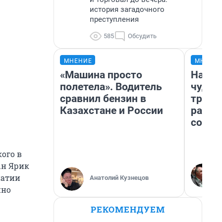
история загадочного
преступления
585
Обсудить
МНЕНИЕ
МНЕНИ
«Машина просто
Насле
полетела». Водитель
чудом
сравнил бензин в
транс
Казахстане и России
разне
совет
кого в
ын Ярик
патии
Анатолий Кузнецов
нно
РЕКОМЕНДУЕМ