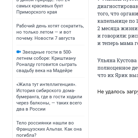
диагностирован
самых красивых бухт
Приморского края
того, что орга
капельнице по 1
Рабочий день хотят сократить,
2 месяца жизни
но только летом — и вот
и говорили: рис
почему. Новости 7 августа
и теперь мама г
Звездные гости в 500-
летнем соборе: Криштиану
Ульяна Кустова
Роналду готовится сыграть
полноценное дет
свадьбу века на Мадейре
что их Ярик вы
«Жила тут интеллигенция».
История сибирского дома-
Не удалось загр
бумеранга, где в гости ходили
через балконы, — таких всего
два в России
Тело россиянки нашли во
Французских Альпах. Как она
погибла?