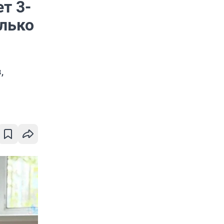
т 3-
олько
,