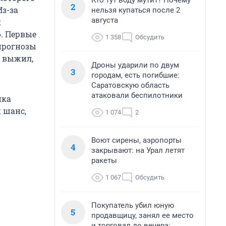
Кто тут воду мутит? Почему
2
з-за
нельзя купаться после 2
августа
к
». Первые
1 358
Обсудить
прогнозы
к выжил,
Дроны ударили по двум
3
городам, есть погибшие:
Саратовскую область
атаковали беспилотники
ика
и шанс,
1 074
2
Воют сирены, аэропорты
4
закрывают: на Урал летят
ракеты
1 067
Обсудить
Покупатель убил юную
5
продавщицу, занял ее место
и торговал до вечера: