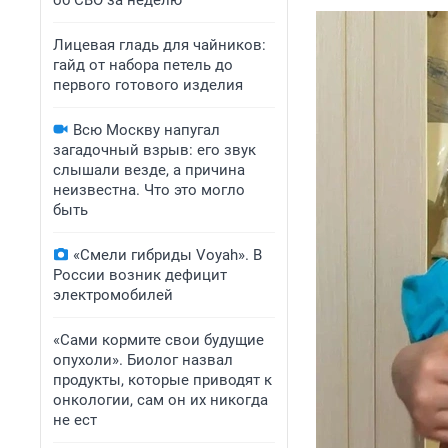
об СВО за неделю
Лицевая гладь для чайников:
гайд от набора петель до
первого готового изделия
Всю Москву напугал
загадочный взрыв: его звук
слышали везде, а причина
неизвестна. Что это могло
быть
«Смели гибриды Voyah». В
России возник дефицит
электромобилей
«Сами кормите свои будущие
опухоли». Биолог назвал
продукты, которые приводят к
онкологии, сам он их никогда
не ест