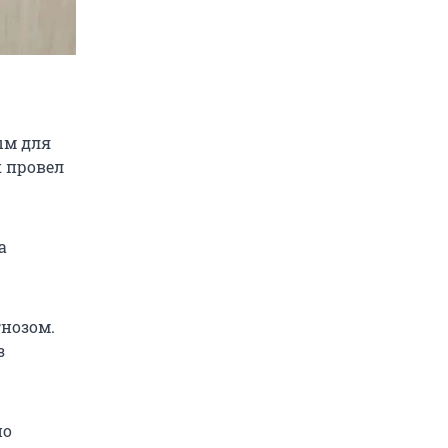
ым для
к провел
а
гнозом.
з
но