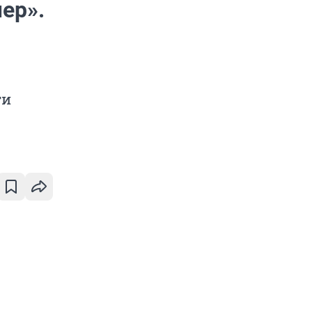
ер».
ти