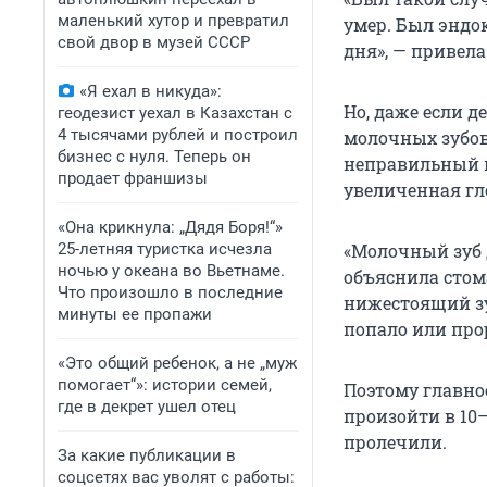
маленький хутор и превратил
умер. Был эндок
свой двор в музей СССР
дня», — привела
«Я ехал в никуда»:
Но, даже если д
геодезист уехал в Казахстан с
4 тысячами рублей и построил
молочных зубов
бизнес с нуля. Теперь он
неправильный п
продает франшизы
увеличенная гл
«Она крикнула: „Дядя Боря!“»
25-летняя туристка исчезла
«Молочный зуб 
ночью у океана во Вьетнаме.
объяснила стом
Что произошло в последние
нижестоящий зу
минуты ее пропажи
попало или про
«Это общий ребенок, а не „муж
помогает“»: истории семей,
Поэтому главно
где в декрет ушел отец
произойти в 10–
пролечили.
За какие публикации в
соцсетях вас уволят с работы: