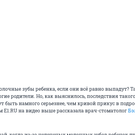
олочные зубы ребенка, если они всё равно выпадут? Т
гие родители. Но, как выяснилось, последствия таког
т быть намного серьезнее, чем кривой прикус в подр
ом E1.RU на видео выше рассказала врач-стоматолог
Бэ
чай, когда из-за нелеченых молочных зубов ребенок п