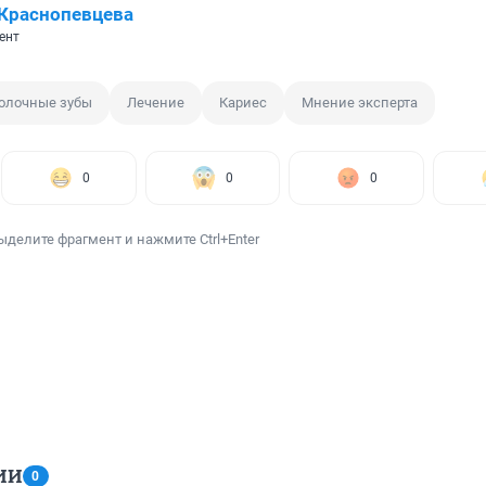
Краснопевцева
ент
олочные зубы
Лечение
Кариес
Мнение эксперта
0
0
0
ыделите фрагмент и нажмите Ctrl+Enter
ИИ
0