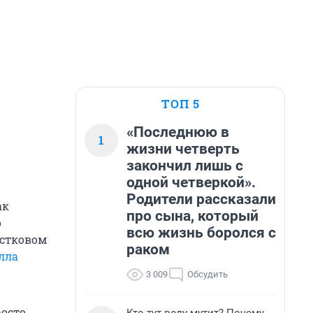
ТОП 5
«Последнюю в
1
жизни четверть
закончил лишь с
одной четверкой».
Родители рассказали
ак
про сына, который
о
всю жизнь боролся с
остковом
раком
лла
3 009
Обсудить
росто