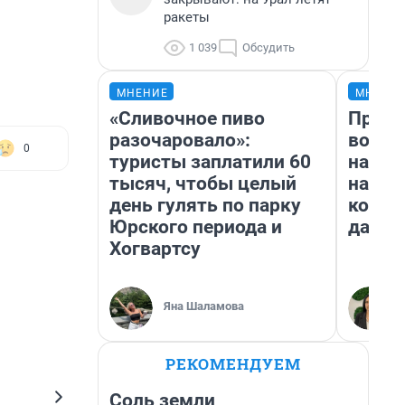
ракеты
1 039
Обсудить
МНЕНИЕ
МНЕНИ
«Сливочное пиво
Прода
разочаровало»:
возьм
0
туристы заплатили 60
нам г
тысяч, чтобы целый
налог
день гулять по парку
косне
Юрского периода и
даже 
Хогвартсу
Яна Шаламова
РЕКОМЕНДУЕМ
Соль земли