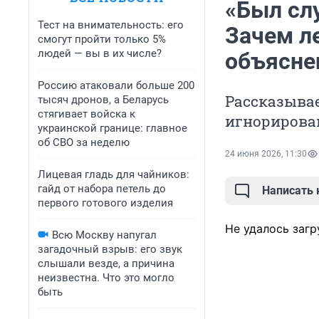
«Был слу
Тест на внимательность: его
Зачем л
смогут пройти только 5%
людей — вы в их числе?
объясне
Россию атаковали больше 200
Рассказыва
тысяч дронов, а Беларусь
стягивает войска к
игнорирован
украинской границе: главное
об СВО за неделю
24 июня 2026, 11:30
Лицевая гладь для чайников:
гайд от набора петель до
Написать
первого готового изделия
Не удалось загр
Всю Москву напугал
загадочный взрыв: его звук
слышали везде, а причина
неизвестна. Что это могло
быть