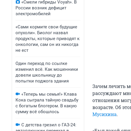
«Смели гибриды Voyah». В
России возник дефицит
электромобилей
«Сами кормите свои будущие
опухоли». Биолог назвал
продукты, которые приводят к
онкологии, сам он их никогда
не ест
Один переход по ссылке
изменил всё. Как мошенники
довели школьницу до
попытки поджога здания
Зачем лечить м
рассуждают мно
«Теперь мы семья!» Клава
отношения могу
Кока сыграла тайную свадьбу
с богатым блогером. В какую
возрасте. Об эт
сумму всё обошлось
Мусихина
.
С детства грезил о ГАЗ-24:
«Был такой слу
автоплюшкин переехал в