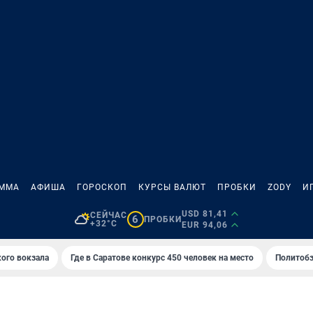
АММА
АФИША
ГОРОСКОП
КУРСЫ ВАЛЮТ
ПРОБКИ
ZODY
И
USD 81,41
СЕЙЧАС
6
ПРОБКИ
+32°C
EUR 94,06
кого вокзала
Где в Саратове конкурс 450 человек на место
Политобз