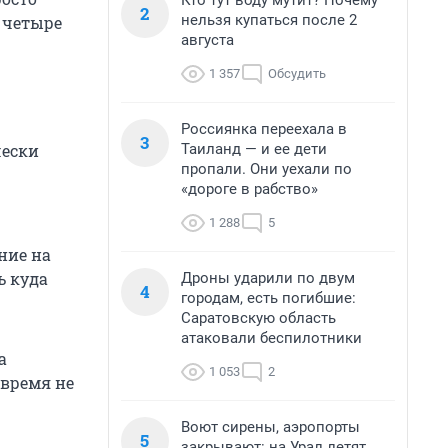
Кто тут воду мутит? Почему
2
нельзя купаться после 2
а четыре
августа
1 357
Обсудить
Россиянка переехала в
3
Таиланд — и ее дети
чески
пропали. Они уехали по
«дороге в рабство»
1 288
5
—
ние на
ь куда
Дроны ударили по двум
4
городам, есть погибшие:
Саратовскую область
атаковали беспилотники
а
1 053
2
овремя не
Воют сирены, аэропорты
5
закрывают: на Урал летят