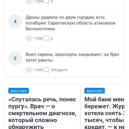
1 294
5
Дроны ударили по двум городам, есть
4
погибшие: Саратовскую область атаковали
беспилотники
1 056
2
Воют сирены, аэропорты закрывают: на Урал
5
летят ракеты
1 049
Обсудить
МНЕНИЕ
МНЕНИЕ
«Спуталась речь, понес
Мой банк меня
пургу». Врач — о
бережет. Журн
смертельном диагнозе,
хотела снять 2
который сложно
тысяч, чтобы п
обнаружить
кредит, — к не