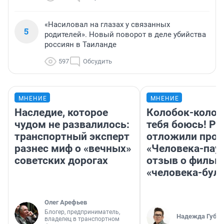
«Насиловал на глазах у связанных
5
родителей». Новый поворот в деле убийства
россиян в Таиланде
597
Обсудить
МНЕНИЕ
МНЕНИЕ
Наследие, которое
Колобок-колобо
чудом не развалилось:
тебя боюсь! Ра
транспортный эксперт
отложили прок
разнес миф о «вечных»
«Человека-пау
советских дорогах
отзыв о фильм
«человека-бул
Олег Арефьев
Блогер, предприниматель,
Надежда Губар
владелец в транспортном