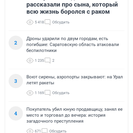
рассказали про сына, который
всю жизнь боролся с раком
5 418
Обсудить
Дроны ударили по двум городам, есть
2
погибшие: Саратовскую область атаковали
беспилотники
1 235
2
Воют сирены, аэропорты закрывают: на Урал
3
летят ракеты
1 169
Обсудить
Покупатель убил юную продавщицу, занял ее
4
место и торговал до вечера: история
загадочного преступления
671
Обсудить