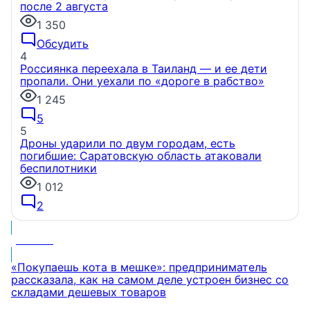
после 2 августа
1 350
Обсудить
4
Россиянка переехала в Таиланд — и ее дети
пропали. Они уехали по «дороге в рабство»
1 245
5
5
Дроны ударили по двум городам, есть
погибшие: Саратовскую область атаковали
беспилотники
1 012
2
МНЕНИЕ
«Покупаешь кота в мешке»: предприниматель
рассказала, как на самом деле устроен бизнес со
складами дешевых товаров