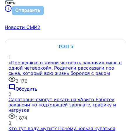
Гость
Отправить
Новости СМИ2
ТОП 5
1
«Последнюю в жизни четверть закончил лишь с
одной четверкой». Родители рассказали про
сына, который всю жизнь боролся с раком
2 176
Обсудить
2
Саратовцы смогут искать на «Авито Работе»
вакансии по подходящей зарплате, графику и
нагрузке
1 874
3
Кто тут воду мутит? Почему нельзя купаться