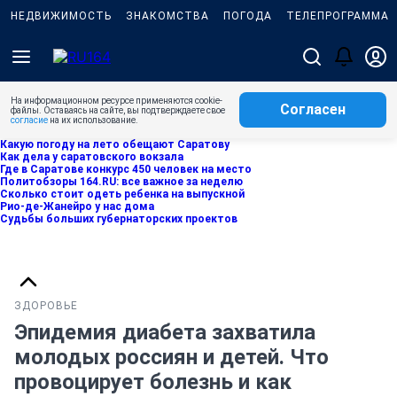
НЕДВИЖИМОСТЬ
ЗНАКОМСТВА
ПОГОДА
ТЕЛЕПРОГРАММА
На информационном ресурсе применяются cookie-
Согласен
файлы. Оставаясь на сайте, вы подтверждаете свое
согласие
на их использование.
Какую погоду на лето обещают Саратову
Как дела у саратовского вокзала
Где в Саратове конкурс 450 человек на место
Политобзоры 164.RU: все важное за неделю
Сколько стоит одеть ребенка на выпускной
Рио-де-Жанейро у нас дома
Судьбы больших губернаторских проектов
ЗДОРОВЬЕ
Эпидемия диабета захватила
молодых россиян и детей. Что
провоцирует болезнь и как