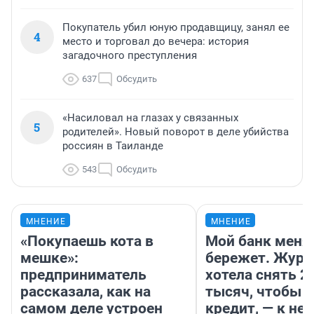
Покупатель убил юную продавщицу, занял ее
4
место и торговал до вечера: история
загадочного преступления
637
Обсудить
«Насиловал на глазах у связанных
5
родителей». Новый поворот в деле убийства
россиян в Таиланде
543
Обсудить
МНЕНИЕ
МНЕНИЕ
«Покупаешь кота в
Мой банк меня
мешке»:
бережет. Журн
предприниматель
хотела снять 2
рассказала, как на
тысяч, чтобы п
самом деле устроен
кредит, — к не