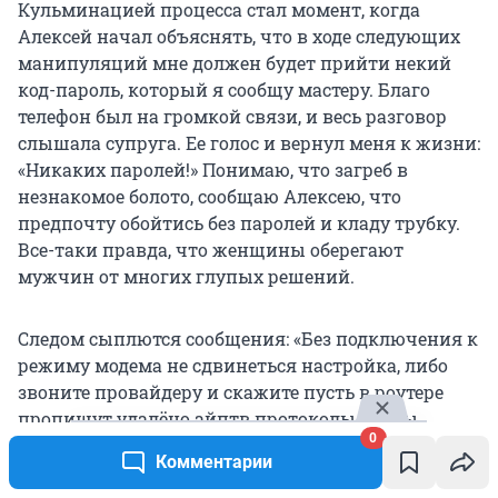
Кульминацией процесса стал момент, когда
Алексей начал объяснять, что в ходе следующих
манипуляций мне должен будет прийти некий
код-пароль, который я сообщу мастеру. Благо
телефон был на громкой связи, и весь разговор
слышала супруга. Ее голос и вернул меня к жизни:
«Никаких паролей!» Понимаю, что загреб в
незнакомое болото, сообщаю Алексею, что
предпочту обойтись без паролей и кладу трубку.
Все-таки правда, что женщины оберегают
мужчин от многих глупых решений.
Следом сыплются сообщения: «Без подключения к
режиму модема не сдвинеться настройка, либо
звоните провайдеру и скажите пусть в роутере
пропишут удалёно айптв протоколы чтобы
0
скачать» (
авторские орфография и пунктуация
Комментарии
сохранены
) и «Потом пишите на связи».