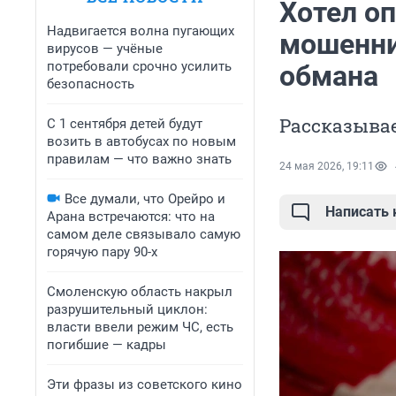
Хотел оп
Надвигается волна пугающих
мошенни
вирусов — учёные
потребовали срочно усилить
обмана
безопасность
Рассказыва
С 1 сентября детей будут
возить в автобусах по новым
правилам — что важно знать
24 мая 2026, 19:11
Все думали, что Орейро и
Написать
Арана встречаются: что на
самом деле связывало самую
горячую пару 90-х
Смоленскую область накрыл
разрушительный циклон:
власти ввели режим ЧС, есть
погибшие — кадры
Эти фразы из советского кино