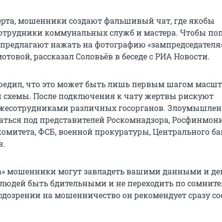
ерта, мошенники создают фальшивый чат, где якобы
отрудники коммунальных служб и мастера. Чтобы поп
 предлагают нажать на фотографию «зампредседателя
товой, рассказал Соловьёв в беседе с РИА Новости.
редил, что это может быть лишь первым шагом масш
схемы. После подключения к чату жертвы рискуют
лжесотрудниками различных госорганов. Злоумышле
аться под представителей Роскомнадзора, Росфинмон
комитета, ФСБ, военной прокуратуры, Центрального ба
в.
ха» мошенники могут завладеть вашими данными и де
людей быть бдительными и не переходить по сомнит
одозрении на мошенничество он рекомендует сразу со