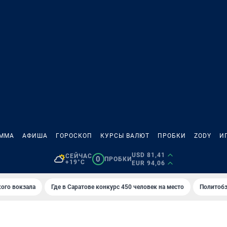
АММА
АФИША
ГОРОСКОП
КУРСЫ ВАЛЮТ
ПРОБКИ
ZODY
И
USD 81,41
СЕЙЧАС
0
ПРОБКИ
+19°C
EUR 94,06
кого вокзала
Где в Саратове конкурс 450 человек на место
Политобз