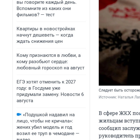
вы говорите каждый день.
Вспомните из каких они
фильмов? — тест
Квартиры в новостройках
начнут дешеветь — когда
ждать снижения цен
Кому признаются в любви, а
кому разобьют сердце:
любовный гороскоп на август
ЕГЭ хотят отменить к 2027
году: в Госдуме уже
Следует быть осторож
придумали замену. Новости 6
Источник: 
Наталья Лап
августа
В сфере ЖКХ по
«Подушкой надавил на
жильцам вступи
лицо, чтобы не кричала»:
жених убил модель и год
сообщил заслуж
возил ее труп в чемодане —
руководитель пр
видео