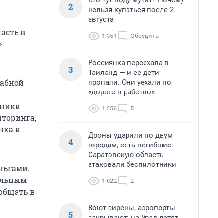
Кто тут воду мутит? Почему
2
нельзя купаться после 2
августа
асть в
1 351
Обсудить
»
Россиянка переехала в
3
Таиланд — и ее дети
табной
пропали. Они уехали по
«дороге в рабство»
нники
1 256
5
иторинга,
нка и
Дроны ударили по двум
4
городам, есть погибшие:
Саратовскую область
атаковали беспилотники
ньгами.
ельным
1 022
2
общать в
Воют сирены, аэропорты
5
закрывают: на Урал летят