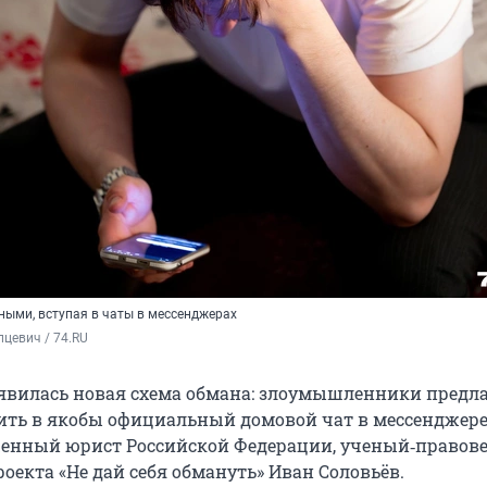
ными, вступая в чаты в мессенджерах
цевич / 74.RU
явилась новая схема обмана: злоумышленники предл
ть в якобы официальный домовой чат в мессенджере.
енный юрист Российской Федерации, ученый‑правове
оекта «Не дай себя обмануть» Иван Соловьёв.