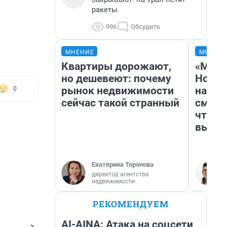
ракеты
996
Обсудить
МНЕНИЕ
МНЕНИ
Квартиры дорожают,
«Мы в
но дешевеют: почему
Нолан
рынок недвижимости
настр
0
сейчас такой странный
смотр
чтобы
выгля
Екатерина Торопова
директор агентства
недвижимости
РЕКОМЕНДУЕМ
AI-AINA: Атака на соцсети