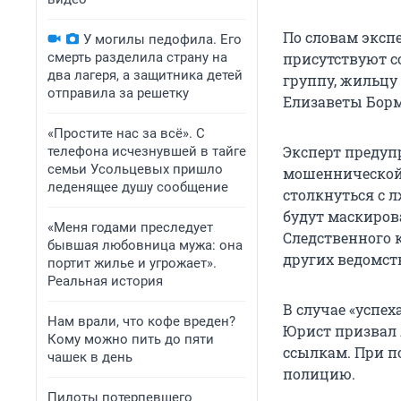
По словам эксп
У могилы педофила. Его
смерть разделила страну на
присутствуют с
два лагеря, а защитника детей
группу, жильцу
отправила за решетку
Елизаветы Бормо
«Простите нас за всё». С
Эксперт предуп
телефона исчезнувшей в тайге
семьи Усольцевых пришло
мошеннической 
леденящее душу сообщение
столкнуться с 
будут маскиров
«Меня годами преследует
Следственного 
бывшая любовница мужа: она
других ведомст
портит жилье и угрожает».
Реальная история
В случае «успе
Нам врали, что кофе вреден?
Юрист призвал 
Кому можно пить до пяти
ссылкам. При п
чашек в день
полицию.
Пилоты потерпевшего