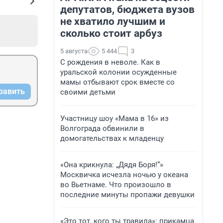
депутатов, бюджета вузов
не хватило лучшим и
сколько стоит арбуз
5 августа
5 444
3
С рождения в неволе. Как в
уральской колонии осужденные
мамы отбывают срок вместе со
равить
своими детьми
Участницу шоу «Мама в 16» из
Волгограда обвинили в
домогательствах к младенцу
«Она крикнула: „Дядя Боря!“»
Москвичка исчезла ночью у океана
во Вьетнаме. Что произошло в
последние минуты пропажи девушки
«Это тот, кого ты травила»: прикамца