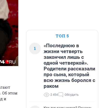
ТОП 5
«Последнюю в
1
жизни четверть
закончил лишь с
одной четверкой».
Родители рассказали
про сына, который
всю жизнь боролся с
раком
агают
 Об этом
2 454
Обсудить
д и