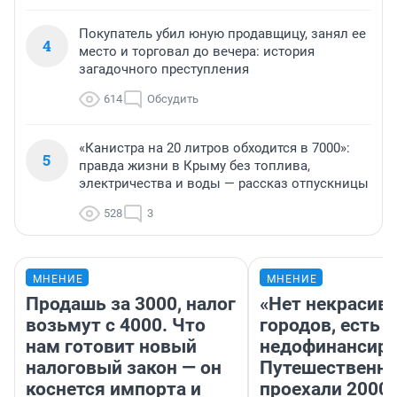
Покупатель убил юную продавщицу, занял ее
4
место и торговал до вечера: история
загадочного преступления
614
Обсудить
«Канистра на 20 литров обходится в 7000»:
5
правда жизни в Крыму без топлива,
электричества и воды — рассказ отпускницы
528
3
МНЕНИЕ
МНЕНИЕ
Продашь за 3000, налог
«Нет некрасив
возьмут с 4000. Что
городов, есть
нам готовит новый
недофинансиро
налоговый закон — он
Путешественн
коснется импорта и
проехали 2000