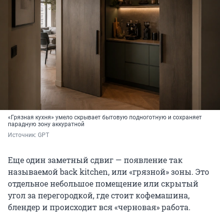
«Грязная кухня» умело скрывает бытовую подноготную и сохраняет
парадную зону аккуратной
Источник: 
GPT
Еще один заметный сдвиг — появление так
называемой back kitchen, или «грязной» зоны. Это
отдельное небольшое помещение или скрытый
угол за перегородкой, где стоит кофемашина,
блендер и происходит вся «черновая» работа.