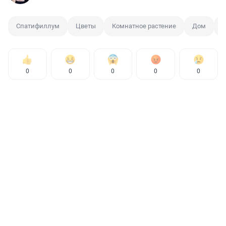
Спатифиллум
Цветы
Комнатное растение
Дом
И
0
0
0
0
0