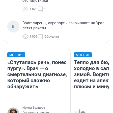
беспилотники
1 025
2
Воют сирены, аэропорты закрывают: на Урал
5
летят ракеты
1 001
Обсудить
МНЕНИЕ
МНЕНИЕ
«Спуталась речь, понес
Тепло для бюд
пургу». Врач — о
холодно в сало
смертельном диагнозе,
зимой. Водител
который сложно
ездит на элект
обнаружить
плюсы и мину
Ирина Волкова
Главврач клиники