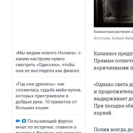
Комнатные растения о
Источник: 
Ксения Фили
«Мы видим нового Нолана»: с
Каланхоэ предп
каким настроем нужно
Прямые солнечн
смотреть «Одиссею», чтобы
коричневыми п
она не выглядела как фиаско
«Однако света 
«Год они дрались»: как
сложилась судьба мейн-кунов,
и продолжитель
которых пристраивали в
выдерживает дл
добрые руки. 10 приветов от
При посадке обя
больших кошек
корней.
Полыхающий фургон
мчал по встречке: главное о
Полив всегда д