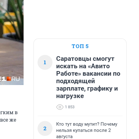
ТОП 5
Саратовцы смогут
1
искать на «Авито
Работе» вакансии по
подходящей
зарплате, графику и
нагрузке
1 853
егким в
все же
Кто тут воду мутит? Почему
2
нельзя купаться после 2
августа