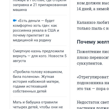
пожаре в Ростове, где сгорели
ком должен выс
заправка и 21 припаркованная
14 дней, а зимо
машина
«Есть деньги — будет
Каланхоэ любит
комфортно хоть где»: как
только пыль с к
россиянка уехала в США и
почему прилетает за
медициной на родину
Почему желт
Смертную казнь предложили
Пожелтение лис
вернуть — для кого. Новости 5
плохо переноси
августа
суккулентов.
«Пробила голову ковшиком,
«Отрегулироват
била поленом». Жуткая
история набожной матери,
подоконника на
годами истязавшей
это так — пора 
собственных детей
Недостаток све
Мать и бабушка отравили
четырех детей, чтобы они не
растения должен