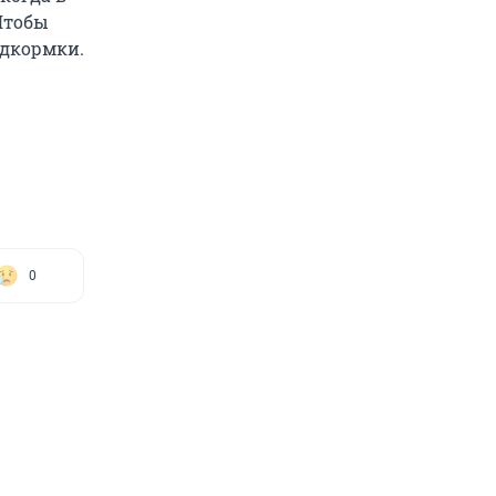
Чтобы
одкормки.
0