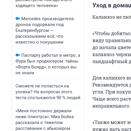
Уход в домаш
ходящего человека»
Каланхоэ не люб
Mercedes производителя
дронов подорвали под
Екатеринбургом —
«Чтобы добитьс
рассказываем всё, что
виду правильны
известно о покушении
до начала цвете
каланхоэ черн
Паспарту работал в метро, а
ландшафтный д
Фура был продюсером: тайны
«Форта Боярд», о которых вы
не знали
Для каланхоэ в
Рекомендуется 
Сможете не попасться на
угля. При поку
уловки? На вопросах этого
теста спотыкаются 90 % людей
Чаще всего раст
неправильного 
«Меня постоянно держали
ниже плинтуса»: Миа Бойка
«Также может не
рассказала о тяжелом
расставании с абьюзером
нужно дать рас