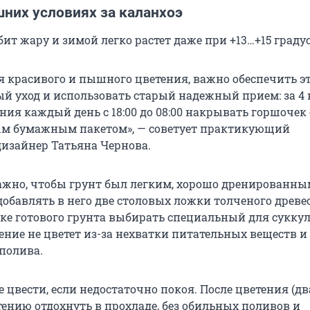
них условиях за каланхоэ
ит жару и зимой легко растет даже при +13…+15 градус
я красивого и пышного цветения, важно обеспечить э
й уход и использовать старый надежный прием: за 4 
ния каждый день с 18:00 до 08:00 накрывать горшочек 
ым бумажным пакетом», — советует практикующий
изайнер Татьяна Чернова.
ажно, чтобы грунт был легким, хорошо дренированны
добавлять в него две столовых ложки толченого древе
пке готового грунта выбирать специальный для суккул
ение не цветет из-за нехватки питательных веществ и
полива.
 цвести, если недостаточно покоя. После цветения (дв
тению отдохнуть в прохладе, без обильных поливов и