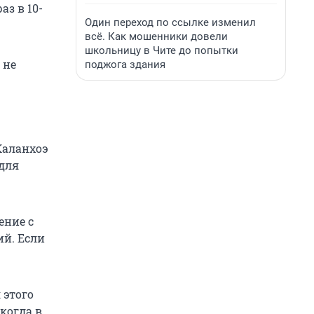
з в 10-
Один переход по ссылке изменил
всё. Как мошенники довели
школьницу в Чите до попытки
 не
поджога здания
Каланхоэ
 для
ение с
ий. Если
 этого
когда в