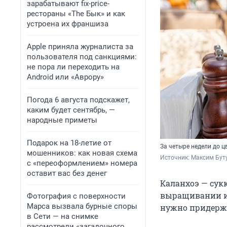
зарабатывают fix-price-
рестораны «The Бык» и как
устроена их франшиза
Apple приняла журналиста за
пользователя под санкциями:
не пора ли переходить на
Android или «Аврору»
Погода 6 августа подскажет,
каким будет сентябрь, —
народные приметы
Подарок на 18-летие от
За четыре недели до 
мошенников: как новая схема
Источник: 
Максим Буту
с «переоформлением» номера
оставит вас без денег
Каланхоэ — сукк
выращивании и 
Фотография с поверхности
Марса вызвала бурные споры
нужно придержи
в Сети — на снимке
рассмотрели «загадочного