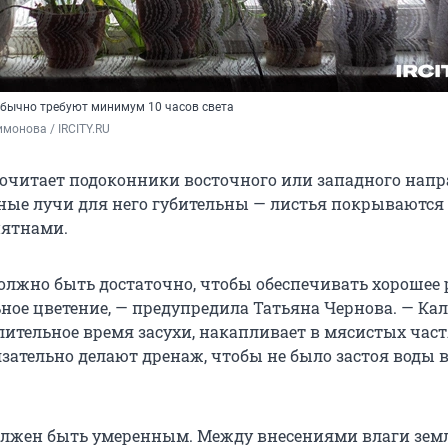
бычно требуют минимум 10 часов света
монова / IRCITY.RU
очитает подоконники восточного или западного напр
ые лучи для него губительны — листья покрываются 
ятнами.
должно быть достаточно, чтобы обеспечивать хорошее
ное цветение, — предупредила Татьяна Чернова. — Ка
ительное время засухи, накапливает в мясистых частя
зательно делают дренаж, чтобы не было застоя воды в
олжен быть умеренным. Между внесениями влаги зем