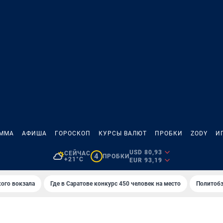
АММА
АФИША
ГОРОСКОП
КУРСЫ ВАЛЮТ
ПРОБКИ
ZODY
И
USD 80,93
СЕЙЧАС
4
ПРОБКИ
+21°C
EUR 93,19
кого вокзала
Где в Саратове конкурс 450 человек на место
Политобз