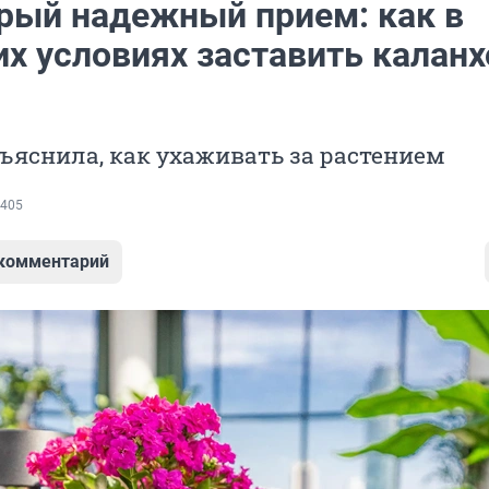
арый надежный прием: как в
х условиях заставить каланх
ъяснила, как ухаживать за растением
405
 комментарий