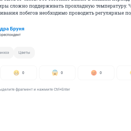
иры сложно поддерживать прохладную температуру. 
ивания побегов необходимо проводить регулярные п
дра Бруня
рреспондент
анхоэ
Цветы
0
0
0
ыделите фрагмент и нажмите Ctrl+Enter