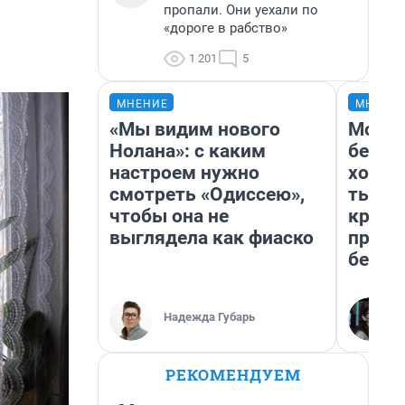
пропали. Они уехали по
«дороге в рабство»
1 201
5
МНЕНИЕ
МНЕНИ
«Мы видим нового
Мой б
Нолана»: с каким
береж
настроем нужно
хотел
смотреть «Одиссею»,
тысяч
чтобы она не
креди
выглядела как фиаско
приех
безоп
Надежда Губарь
РЕКОМЕНДУЕМ