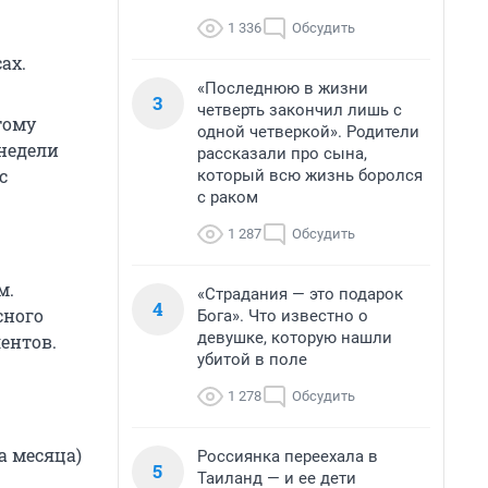
1 336
Обсудить
ах.
«Последнюю в жизни
3
четверть закончил лишь с
тому
одной четверкой». Родители
недели
рассказали про сына,
с
который всю жизнь боролся
с раком
1 287
Обсудить
м.
«Страдания — это подарок
4
сного
Бога». Что известно о
девушке, которую нашли
ентов.
убитой в поле
1 278
Обсудить
а месяца)
Россиянка переехала в
5
Таиланд — и ее дети