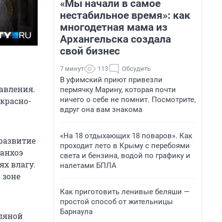
«Мы начали в самое
нестабильное время»: как
многодетная мама из
Архангельска создала
свой бизнес
7 минут
113
Обсудить
В уфимский приют привезли
авления.
пермячку Марину, которая почти
ничего о себе не помнит. Посмотрите,
красно-
вдруг она вам знакома
«На 18 отдыхающих 18 поваров». Как
 развитие
проходит лето в Крыму с перебоями
ланхоэ
света и бензина, водой по графику и
х влагу.
налетами БПЛА
 зоне
Как приготовить ленивые беляши —
простой способ от жительницы
Барнаула
ляной