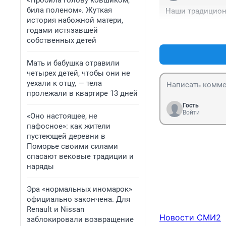
«Пробила голову ковшиком,
била поленом». Жуткая
Наши традиционн
история набожной матери,
годами истязавшей
собственных детей
Мать и бабушка отравили
четырех детей, чтобы они не
уехали к отцу, — тела
пролежали в квартире 13 дней
Гость
Войти
«Оно настоящее, не
пафосное»: как жители
пустеющей деревни в
Поморье своими силами
спасают вековые традиции и
наряды
Эра «нормальных иномарок»
официально закончена. Для
Renault и Nissan
Новости СМИ2
заблокировали возвращение