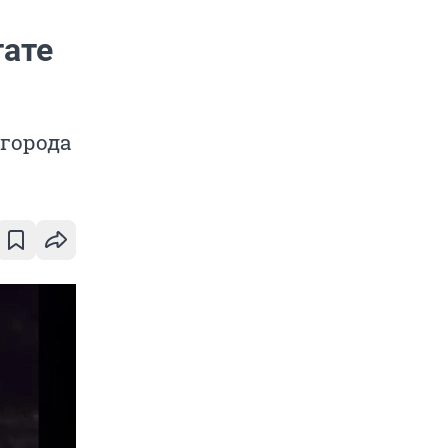
тате
 города