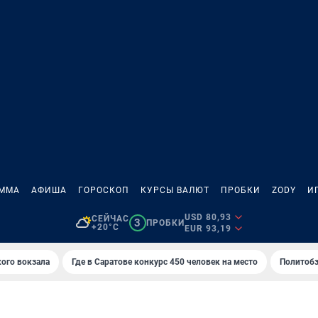
АММА
АФИША
ГОРОСКОП
КУРСЫ ВАЛЮТ
ПРОБКИ
ZODY
И
USD 80,93
СЕЙЧАС
3
ПРОБКИ
+20°C
EUR 93,19
кого вокзала
Где в Саратове конкурс 450 человек на место
Политобз