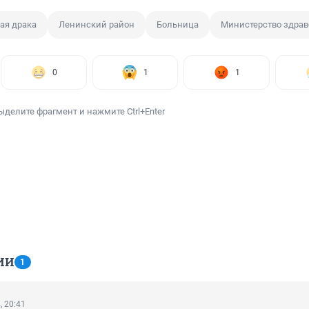
ая драка
Ленинский район
Больница
Министерство здрав
0
1
1
ыделите фрагмент и нажмите Ctrl+Enter
ИИ
1
, 20:41