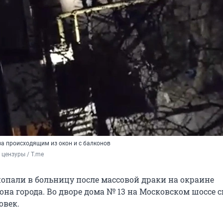
а происходящим из окон и с балконов
 цензуры / T.me
попали в больницу после массовой драки на окраине
она города. Во дворе дома № 13 на Московском шоссе 
овек.