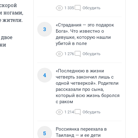
скорой
1 335
Обсудить
и ногами,
е жители.
«Страдания — это подарок
3
Бога». Что известно о
 двое
девушке, которую нашли
убитой в поле
ени
1 276
Обсудить
«Последнюю в жизни
4
четверть закончил лишь с
одной четверкой». Родители
рассказали про сына,
который всю жизнь боролся
с раком
1 214
Обсудить
Россиянка переехала в
5
Таиланд — и ее дети