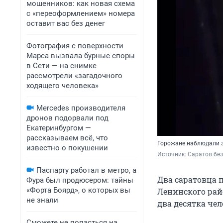
мошенников: как новая схема
с «переоформлением» номера
оставит вас без денег
Фотография с поверхности
Марса вызвала бурные споры
в Сети — на снимке
рассмотрели «загадочного
ходящего человека»
Mercedes производителя
дронов подорвали под
Екатеринбургом —
рассказываем всё, что
Горожане наблюдали з
известно о покушении
Источник: 
Саратов без
Паспарту работал в метро, а
Два саратовца 
Фура был продюсером: тайны
«Форта Боярд», о которых вы
Ленинского рай
не знали
два десятка чел
Сможете не попасться на