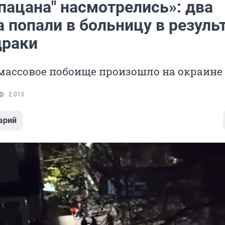
пацана" насмотрелись»: два
 попали в больницу в резуль
драки
 массовое побоище произошло на окраине
2 013
арий