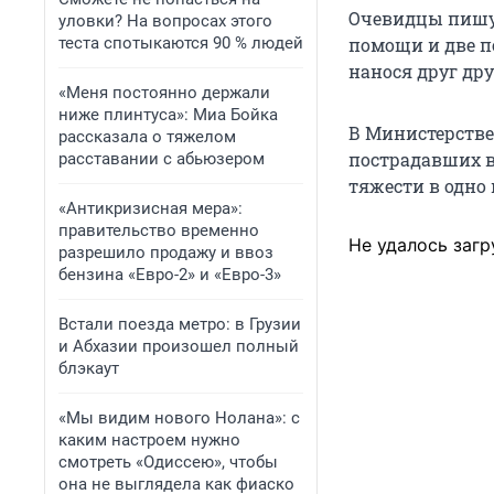
Очевидцы пишут
уловки? На вопросах этого
теста спотыкаются 90 % людей
помощи и две п
нанося друг др
«Меня постоянно держали
ниже плинтуса»: Миа Бойка
В Министерстве
рассказала о тяжелом
пострадавших в
расставании с абьюзером
тяжести в одно
«Антикризисная мера»:
правительство временно
Не удалось загр
разрешило продажу и ввоз
бензина «Евро-2» и «Евро-3»
Встали поезда метро: в Грузии
и Абхазии произошел полный
блэкаут
«Мы видим нового Нолана»: с
каким настроем нужно
смотреть «Одиссею», чтобы
она не выглядела как фиаско