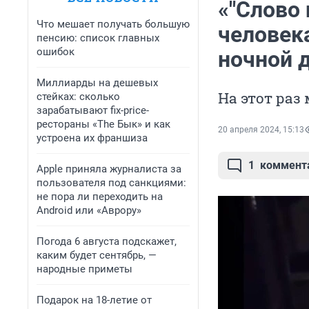
«"Слово 
Что мешает получать большую
человека
пенсию: список главных
ошибок
ночной 
Миллиарды на дешевых
На этот раз
стейках: сколько
зарабатывают fix-price-
рестораны «The Бык» и как
20 апреля 2024, 15:13
устроена их франшиза
1
коммент
Apple приняла журналиста за
пользователя под санкциями:
не пора ли переходить на
Android или «Аврору»
Погода 6 августа подскажет,
каким будет сентябрь, —
народные приметы
Подарок на 18-летие от