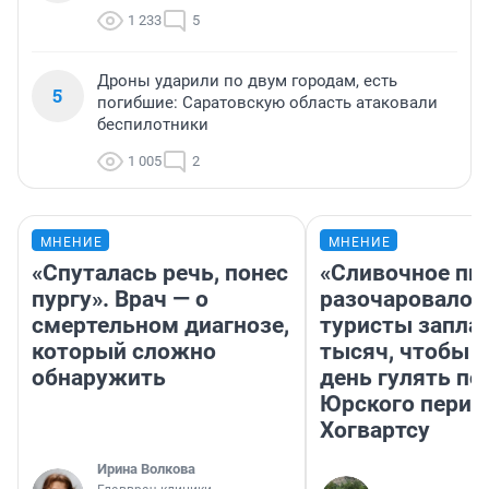
1 233
5
Дроны ударили по двум городам, есть
5
погибшие: Саратовскую область атаковали
беспилотники
1 005
2
МНЕНИЕ
МНЕНИЕ
«Спуталась речь, понес
«Сливочное пи
пургу». Врач — о
разочаровало»
смертельном диагнозе,
туристы запла
который сложно
тысяч, чтобы 
обнаружить
день гулять по
Юрского перио
Хогвартсу
Ирина Волкова