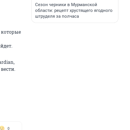
Сезон черники в Мурманской
области: рецепт хрустящего ягодного
штруделя за полчаса
, которые
йдет.
rdian,
 вести.
0