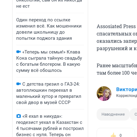
онкологии, сам он их никогда
не ест
Один переход по ссылке
Assosiated Pres
изменил всё. Как мошенники
довели школьницу до
спасательных о
попытки поджога здания
оказались запе
разрушений и ко
«Теперь мы семья!» Клава
Кока сыграла тайную свадьбу
с богатым блогером. В какую
Ранее масштабн
сумму всё обошлось
там более 100 ч
С детства грезил о ГАЗ-24:
Виктори
автоплюшкин переехал в
маленький хутор и превратил
Корреспонд
свой двор в музей СССР
Наводнение
«Я ехал в никуда»:
геодезист уехал в Казахстан с
4 тысячами рублей и построил
бизнес с нуля. Теперь он
0