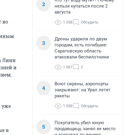
Кто тут воду мутит? Почему
2
нельзя купаться после 2
августа
т во
1 358
Обсудить
анным
Дроны ударили по двум
3
городам, есть погибшие:
Саратовскую область
атаковали беспилотники
а Линн
лзней и
1 067
2
нием.
Воют сирены, аэропорты
4
закрывают: на Урал летят
ракеты
 уже
1 059
Обсудить
Покупатель убил юную
5
продавщицу, занял ее место
ые в
и торговал до вечера: