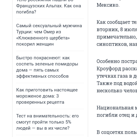
Мексико.
Французских Альпах. Как она
погибла?
Как сообщает т
Самый сексуальный мужчина
вторник, 8 июл
Турции: чем Омер из
примечательно,
«Клюквенного щербета»
синоптиков, на
покорил женщин
Быстро покраснеют: как
Особенно постр
соспеть зеленые помидоры
Кроуфорд расск
дома — пять самых
утечках газа в
эффективных способов
Также под водой
Как приготовить настоящее
несколько челов
мороженое дома: 3
проверенных рецепта
Национальная м
погибли отец и 
Тест на внимательность: его
смогут пройти только 5%
людей — вы в их числе?
В соцсетях пол