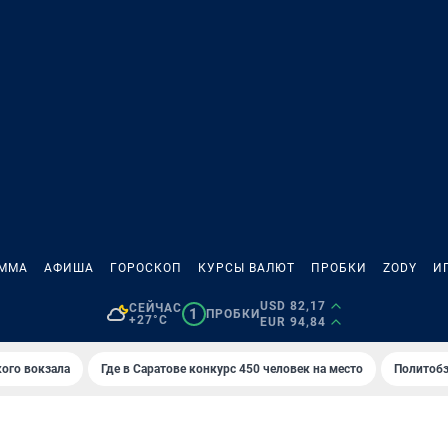
АММА
АФИША
ГОРОСКОП
КУРСЫ ВАЛЮТ
ПРОБКИ
ZODY
И
USD 82,17
СЕЙЧАС
1
ПРОБКИ
+27°C
EUR 94,84
кого вокзала
Где в Саратове конкурс 450 человек на место
Политобз