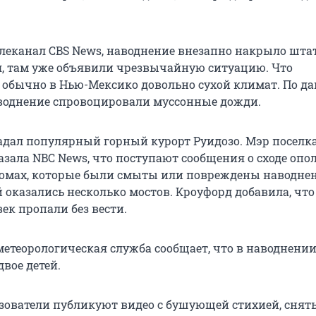
елеканал CBS News, наводнение внезапно накрыло шта
я, там уже объявили чрезвычайную ситуацию. Что
 обычно в Нью-Мексико довольно сухой климат. По д
воднение спровоцировали муссонные дожди.
адал популярный горный курорт Руидозо. Мэр поселк
азала NBC News, что поступают сообщения о сходе опо
 домах, которые были смыты или повреждены наводне
 оказались несколько мостов. Кроуфорд добавила, что
ек пропали без вести.
етеорологическая служба сообщает, что в наводнении
двое детей.
ьзователи публикуют видео с бушующей стихией, снят