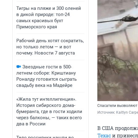
Тигры на пляже и 300 оленей
в дикой природе: топ-24
самых красивых бухт
Приморского края
Рабочий день хотят сократить,
но только летом — и вот
почему. Новости 7 августа
Звездные гости в 500-
летнем соборе: Криштиану
Роналду готовится сыграть
свадьбу века на Мадейре
«Жила тут интеллигенция».
История сибирского дома-
Спасатели вызволяют
бумеранга, где в гости ходили
Источник: 
Kaitlyn Carp
через балконы, — таких всего
два в России
В США продолж
Техас
и принесла
Тело россиянки нашли во