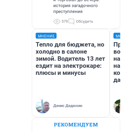
история загадочного
преступления
579
Обсудить
МНЕНИЕ
МНЕНИ
Тепло для бюджета, но
Прода
холодно в салоне
возьм
зимой. Водитель 13 лет
нам г
ездит на электрокаре:
налог
плюсы и минусы
косне
даже 
Денис Дедюхин
РЕКОМЕНДУЕМ