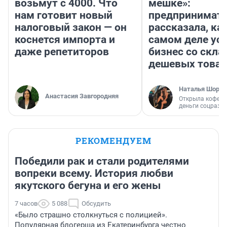
возьмут с 4000. Что
мешке»:
нам готовит новый
предпринимат
налоговый закон — он
рассказала, как
коснется импорта и
самом деле ус
даже репетиторов
бизнес со скл
дешевых това
Наталья Шорох
Анастасия Завгородняя
Открыла кофейн
деньги соцразв
РЕКОМЕНДУЕМ
Победили рак и стали родителями
вопреки всему. История любви
якутского бегуна и его жены
7 часов
5 088
Обсудить
«Было страшно столкнуться с полицией».
Популярная блогерша из Екатеринбурга честно