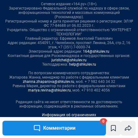
Сетевое издание «164.ру» (18+).
Зарегистрировано Федеральной службой по надзору в сфере связи,
информационных технологий и массовых коммуникаций
(Роскомнадзор).
Регистрационный номер и дата принятия решения о регистрации: ЭЛ №
ФС 77-84688 от 06.02.2023 г.
Учредитель: Общество с ограниченной ответственностью "ИНТЕРНЕТ
ТЕХНОЛОГИИ"
Главный редактор: Ефремов Анатолий Павлович
Адрес редакции: 454091, г. Челябинск, проспект Ленина, 26А, стр.2, 16
этаж, +7 (351) 7-0000-74
Электронный адрес редакции:
164@shkulev.ru
Контактные данные для Роскомнадзора и государственных органов:
juristchel@shkulev.ru
Техподдержка:
help@shkulev.ru
По вопросам коммерческого сотрудничества:
Жапарова Жанна, менеджер по работе с федеральными клиентами
zhanna.zhaparova@shkulev.ru
, моб. + 7 982 640 34 32
Ревина Мария, директор по работе с федеральными клиентами
mariya.revina@shkulev.ru
, моб. +7 910 402 4056
Редакция сайта не несет ответственности за достоверность
информации, содержащейся в рекламных объявлениях.
Информация об ограничениях
0
Политика использования cookies
Комментарии
Рекомендательные системы