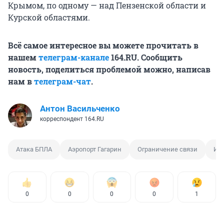
Крымом, по одному — над Пензенской области и
Курской областями.
Всё самое интересное вы можете прочитать в
нашем
телеграм-канале
164.RU. Сообщить
новость, поделиться проблемой можно, написав
нам в
телеграм-чат
.
Антон Васильченко
корреспондент 164.RU
Атака БПЛА
Аэропорт Гагарин
Ограничение связи
Ин
0
0
0
0
1