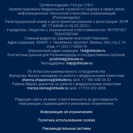
Сетевое издание «164.ру» (18+).
Зарегистрировано Федеральной службой по надзору в сфере связи,
информационных технологий и массовых коммуникаций
(Роскомнадзор).
Регистрационный номер и дата принятия решения о регистрации: ЭЛ №
ФС 77-84688 от 06.02.2023 г.
Учредитель: Общество с ограниченной ответственностью "ИНТЕРНЕТ
ТЕХНОЛОГИИ"
Главный редактор: Ефремов Анатолий Павлович
Адрес редакции: 454091, г. Челябинск, проспект Ленина, 26А, стр.2, 16
этаж, +7 (351) 7-0000-74
Электронный адрес редакции:
164@shkulev.ru
Контактные данные для Роскомнадзора и государственных органов:
juristchel@shkulev.ru
Техподдержка:
help@shkulev.ru
По вопросам коммерческого сотрудничества:
Жапарова Жанна, менеджер по работе с федеральными клиентами
zhanna.zhaparova@shkulev.ru
, моб. + 7 982 640 34 32
Ревина Мария, директор по работе с федеральными клиентами
mariya.revina@shkulev.ru
, моб. +7 910 402 4056
Редакция сайта не несет ответственности за достоверность
информации, содержащейся в рекламных объявлениях.
Информация об ограничениях
Политика использования cookies
Рекомендательные системы