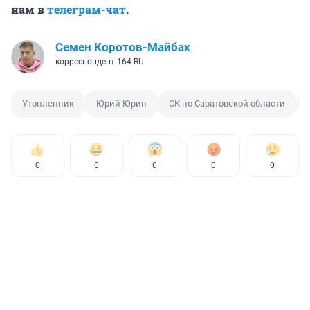
нам в
телеграм-чат
.
Семен Коротов-Майбах
корреспондент 164.RU
Утопленник
Юрий Юрин
СК по Саратовской области
0
0
0
0
0