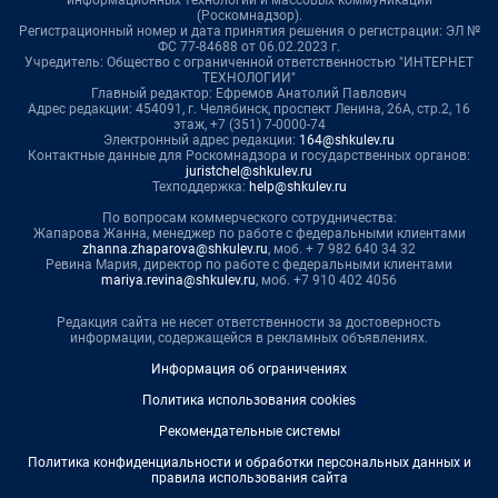
информационных технологий и массовых коммуникаций
(Роскомнадзор).
Регистрационный номер и дата принятия решения о регистрации: ЭЛ №
ФС 77-84688 от 06.02.2023 г.
Учредитель: Общество с ограниченной ответственностью "ИНТЕРНЕТ
ТЕХНОЛОГИИ"
Главный редактор: Ефремов Анатолий Павлович
Адрес редакции: 454091, г. Челябинск, проспект Ленина, 26А, стр.2, 16
этаж, +7 (351) 7-0000-74
Электронный адрес редакции:
164@shkulev.ru
Контактные данные для Роскомнадзора и государственных органов:
juristchel@shkulev.ru
Техподдержка:
help@shkulev.ru
По вопросам коммерческого сотрудничества:
Жапарова Жанна, менеджер по работе с федеральными клиентами
zhanna.zhaparova@shkulev.ru
, моб. + 7 982 640 34 32
Ревина Мария, директор по работе с федеральными клиентами
mariya.revina@shkulev.ru
, моб. +7 910 402 4056
Редакция сайта не несет ответственности за достоверность
информации, содержащейся в рекламных объявлениях.
Информация об ограничениях
Политика использования cookies
Рекомендательные системы
Политика конфиденциальности и обработки персональных данных и
правила использования сайта