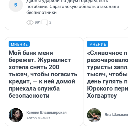
Дроны ударили по двум городам, есть
5
погибшие: Саратовскую область атаковали
беспилотники
991
2
МНЕНИЕ
МНЕНИЕ
Мой банк меня
«Сливочное пи
бережет. Журналист
разочаровало»
хотела снять 200
туристы запла
тысяч, чтобы погасить
тысяч, чтобы 
кредит, — к ней домой
день гулять по
приехала служба
Юрского перио
безопасности
Хогвартсу
Ксения Владимирская
Яна Шаламова
Автор мнения