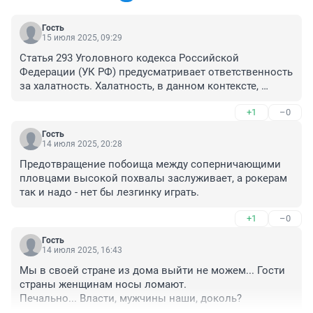
Гость
15 июля 2025, 09:29
Статья 293 Уголовного кодекса Российской 
Федерации (УК РФ) предусматривает ответственность 
за халатность. Халатность, в данном контексте, 
определяется как неисполнение или ненадлежащее 
+1
–0
исполнение должностным лицом своих 
обязанностей, если это повлекло причинение 
Гость
крупного ущерба или существенное нарушение прав и 
14 июля 2025, 20:28
законных интересов граждан или организаций. 
Предотвращение побоища между соперничающими 
Почему прокуратура никак (!!!) не отреагировала на 
пловцами высокой похвалы заслуживает, а рокерам 
бездействие полицейских?
так и надо - нет бы лезгинку играть.
+1
–0
Гость
14 июля 2025, 16:43
Мы в своей стране из дома выйти не можем... Гости 
страны женщинам носы ломают.

Печально... Власти, мужчины наши, доколь?