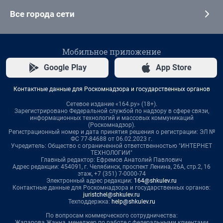
Все города сети
Мобильное приложение
Google Play
App Store
Контактные данные для Роскомнадзора и государственных органов
Сетевое издание «164.ру» (18+).
Зарегистрировано Федеральной службой по надзору в сфере связи,
информационных технологий и массовых коммуникаций
(Роскомнадзор).
Регистрационный номер и дата принятия решения о регистрации: ЭЛ №
ФС 77-84688 от 06.02.2023 г.
Учредитель: Общество с ограниченной ответственностью "ИНТЕРНЕТ
ТЕХНОЛОГИИ"
Главный редактор: Ефремов Анатолий Павлович
Адрес редакции: 454091, г. Челябинск, проспект Ленина, 26А, стр.2, 16
этаж, +7 (351) 7-0000-74
Электронный адрес редакции:
164@shkulev.ru
Контактные данные для Роскомнадзора и государственных органов:
juristchel@shkulev.ru
Техподдержка:
help@shkulev.ru
По вопросам коммерческого сотрудничества:
Жапарова Жанна, менеджер по работе с федеральными клиентами