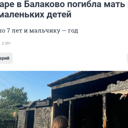
аре в Балаково погибла мать 
 маленьких детей
о 7 лет и мальчику — год
2 391
арий