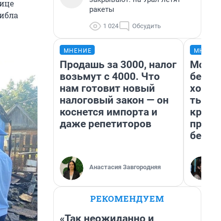
лице
ракеты
гибла
1 024
Обсудить
МНЕНИЕ
МНЕНИ
Продашь за 3000, налог
Мой б
возьмут с 4000. Что
береж
нам готовит новый
хотел
налоговый закон — он
тысяч
коснется импорта и
креди
даже репетиторов
приех
безоп
Анастасия Завгородняя
РЕКОМЕНДУЕМ
«Так неожиданно и