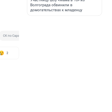
Участницу шоу «Мама в 16» из
Волгограда обвинили в
домогательствах к младенцу
СК по Саратовской области
2