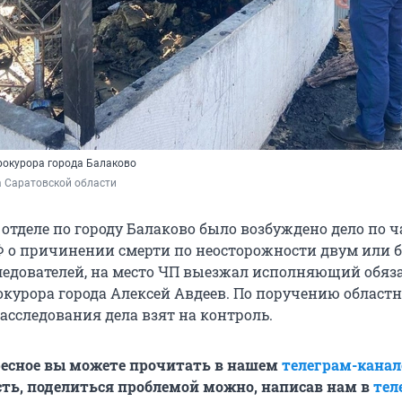
рокурора города Балаково
а Саратовской области
отделе по городу Балаково было возбуждено дело по ч
РФ о причинении смерти по неосторожности двум или б
ледователей, на место ЧП выезжал исполняющий обяз
окурора города Алексей Авдеев. По поручению областн
асследования дела взят на контроль.
ресное вы можете прочитать в нашем
телеграм-канал
ть, поделиться проблемой можно, написав нам в
тел