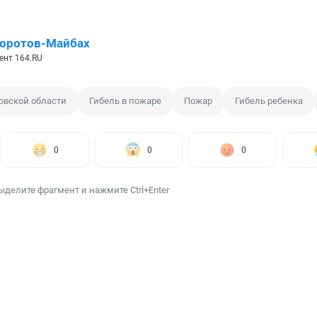
Коротов-Майбах
ент 164.RU
овской области
Гибель в пожаре
Пожар
Гибель ребенка
0
0
0
ыделите фрагмент и нажмите Ctrl+Enter