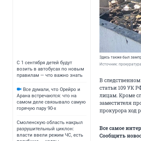
Здесь также был замп
С 1 сентября детей будут
Источник: 
прокуратур
возить в автобусах по новым
правилам — что важно знать
В следственном 
статьи 109 УК 
Все думали, что Орейро и
лицам. Кроме с
Арана встречаются: что на
самом деле связывало самую
заместителя пр
горячую пару 90-х
прокурора ход р
Смоленскую область накрыл
Все самое инте
разрушительный циклон:
власти ввели режим ЧС, есть
Сообщить новос