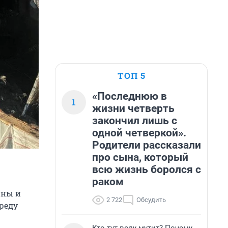
ТОП 5
«Последнюю в
1
жизни четверть
закончил лишь с
одной четверкой».
Родители рассказали
про сына, который
всю жизнь боролся с
раком
ины и
2 722
Обсудить
реду