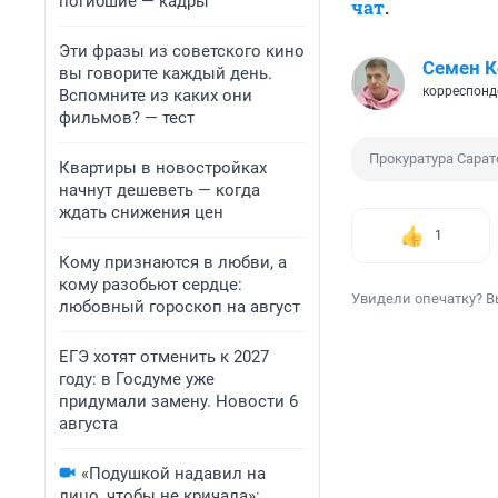
погибшие — кадры
чат
.
Эти фразы из советского кино
Семен 
вы говорите каждый день.
корреспонд
Вспомните из каких они
фильмов? — тест
Прокуратура Сарат
Квартиры в новостройках
начнут дешеветь — когда
ждать снижения цен
1
Кому признаются в любви, а
кому разобьют сердце:
Увидели опечатку? В
любовный гороскоп на август
ЕГЭ хотят отменить к 2027
году: в Госдуме уже
придумали замену. Новости 6
августа
«Подушкой надавил на
лицо, чтобы не кричала»: