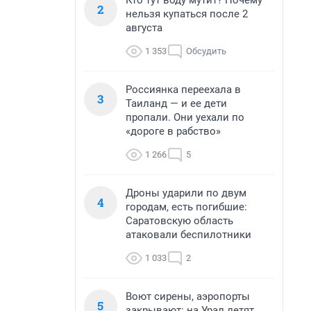
Кто тут воду мутит? Почему
2
нельзя купаться после 2
августа
1 353
Обсудить
Россиянка переехала в
3
Таиланд — и ее дети
пропали. Они уехали по
«дороге в рабство»
1 266
5
Дроны ударили по двум
4
городам, есть погибшие:
Саратовскую область
атаковали беспилотники
1 033
2
Воют сирены, аэропорты
5
закрывают: на Урал летят