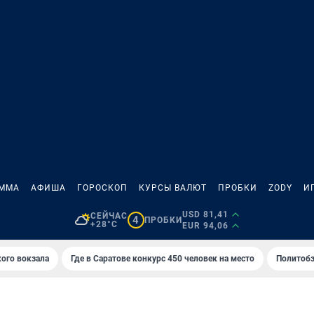
АММА
АФИША
ГОРОСКОП
КУРСЫ ВАЛЮТ
ПРОБКИ
ZODY
И
USD 81,41
СЕЙЧАС
4
ПРОБКИ
+28°C
EUR 94,06
кого вокзала
Где в Саратове конкурс 450 человек на место
Политобз