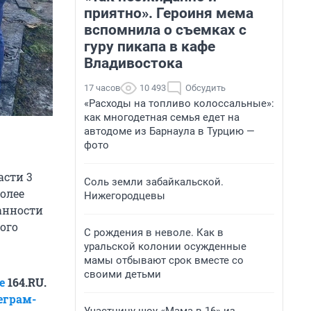
приятно». Героиня мема
вспомнила о съемках с
гуру пикапа в кафе
Владивостока
17 часов
10 493
Обсудить
«Расходы на топливо колоссальные»:
как многодетная семья едет на
автодоме из Барнаула в Турцию —
фото
асти 3
Соль земли забайкальской.
олее
Нижегородцевы
анности
ого
С рождения в неволе. Как в
уральской колонии осужденные
мамы отбывают срок вместе со
своими детьми
е
164.RU.
еграм-