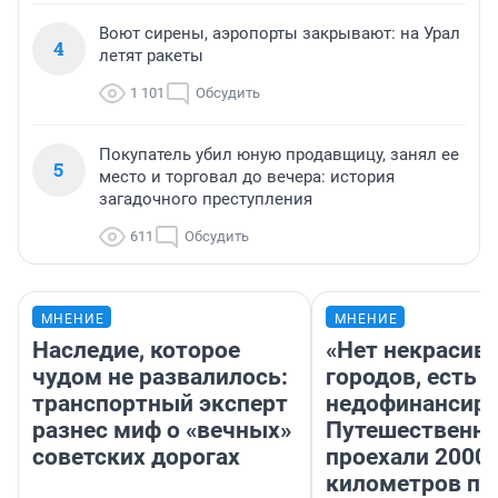
Воют сирены, аэропорты закрывают: на Урал
4
летят ракеты
1 101
Обсудить
Покупатель убил юную продавщицу, занял ее
5
место и торговал до вечера: история
загадочного преступления
611
Обсудить
МНЕНИЕ
МНЕНИЕ
Наследие, которое
«Нет некрасив
чудом не развалилось:
городов, есть
транспортный эксперт
недофинансиро
разнес миф о «вечных»
Путешественн
советских дорогах
проехали 2000
километров по 