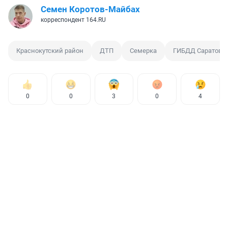
Семен Коротов-Майбах
корреспондент 164.RU
Краснокутский район
ДТП
Семерка
ГИБДД Саратовск
0
0
3
0
4