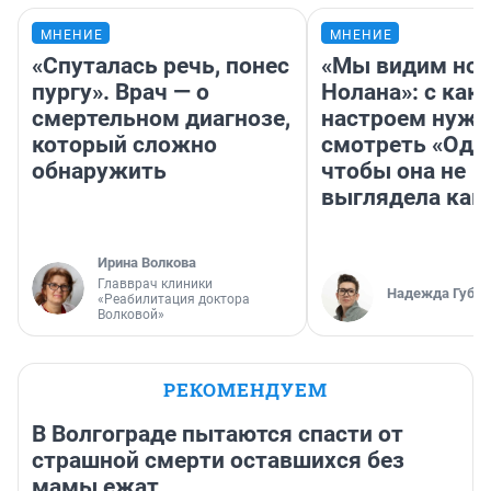
МНЕНИЕ
МНЕНИЕ
«Спуталась речь, понес
«Мы видим нов
пургу». Врач — о
Нолана»: с как
смертельном диагнозе,
настроем нужн
который сложно
смотреть «Оди
обнаружить
чтобы она не
выглядела как
Ирина Волкова
Главврач клиники
Надежда Губар
«Реабилитация доктора
Волковой»
РЕКОМЕНДУЕМ
В Волгограде пытаются спасти от
страшной смерти оставшихся без
мамы ежат