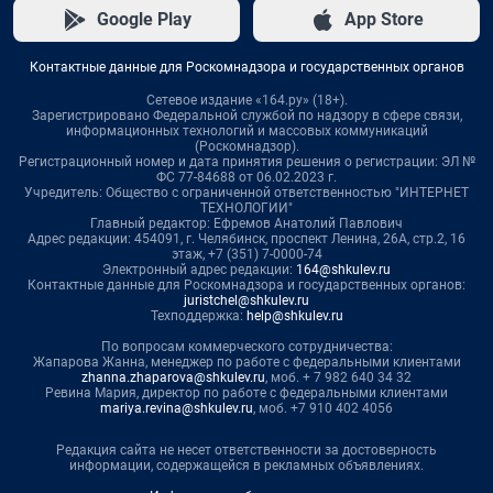
Google Play
App Store
Контактные данные для Роскомнадзора и государственных органов
Сетевое издание «164.ру» (18+).
Зарегистрировано Федеральной службой по надзору в сфере связи,
информационных технологий и массовых коммуникаций
(Роскомнадзор).
Регистрационный номер и дата принятия решения о регистрации: ЭЛ №
ФС 77-84688 от 06.02.2023 г.
Учредитель: Общество с ограниченной ответственностью "ИНТЕРНЕТ
ТЕХНОЛОГИИ"
Главный редактор: Ефремов Анатолий Павлович
Адрес редакции: 454091, г. Челябинск, проспект Ленина, 26А, стр.2, 16
этаж, +7 (351) 7-0000-74
Электронный адрес редакции:
164@shkulev.ru
Контактные данные для Роскомнадзора и государственных органов:
juristchel@shkulev.ru
Техподдержка:
help@shkulev.ru
По вопросам коммерческого сотрудничества:
Жапарова Жанна, менеджер по работе с федеральными клиентами
zhanna.zhaparova@shkulev.ru
, моб. + 7 982 640 34 32
Ревина Мария, директор по работе с федеральными клиентами
mariya.revina@shkulev.ru
, моб. +7 910 402 4056
Редакция сайта не несет ответственности за достоверность
информации, содержащейся в рекламных объявлениях.