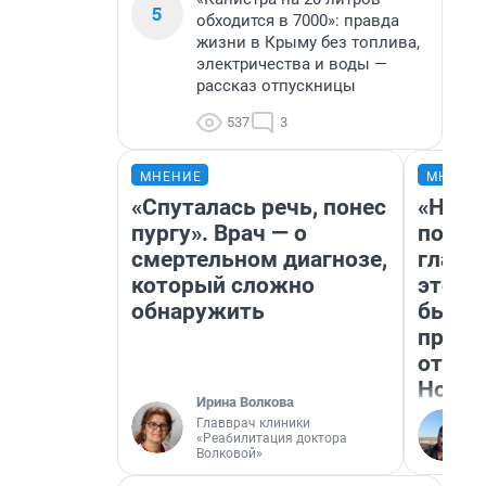
5
обходится в 7000»: правда
жизни в Крыму без топлива,
электричества и воды —
рассказ отпускницы
537
3
МНЕНИЕ
МНЕНИ
«Спуталась речь, понес
«Нико
пургу». Врач — о
побед
смертельном диагнозе,
главн
который сложно
этого
обнаружить
бьет 
прока
отзыв
Нолан
Ирина Волкова
Главврач клиники
«Реабилитация доктора
Волковой»