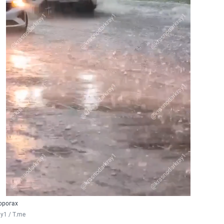
орогах
y1 / T.me