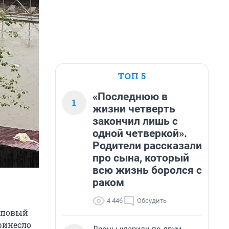
ТОП 5
«Последнюю в
1
жизни четверть
закончил лишь с
одной четверкой».
Родители рассказали
про сына, который
всю жизнь боролся с
раком
4 446
Обсудить
алповый
принесло