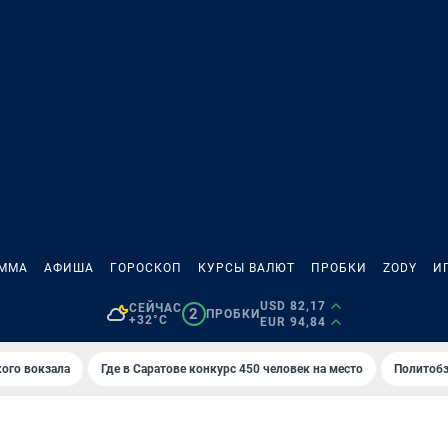
АММА
АФИША
ГОРОСКОП
КУРСЫ ВАЛЮТ
ПРОБКИ
ZODY
И
USD 82,17
СЕЙЧАС
2
ПРОБКИ
+32°C
EUR 94,84
кого вокзала
Где в Саратове конкурс 450 человек на место
Политобз