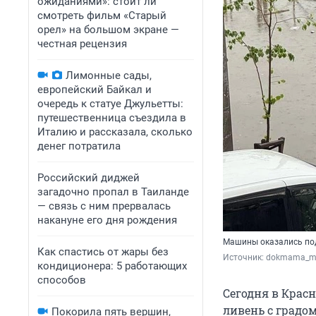
ожиданиями»: стоит ли
смотреть фильм «Старый
орел» на большом экране —
честная рецензия
Лимонные сады,
европейский Байкал и
очередь к статуе Джульетты:
путешественница съездила в
Италию и рассказала, сколько
денег потратила
Российский диджей
загадочно пропал в Таиланде
— связь с ним прервалась
накануне его дня рождения
Машины оказались по
Как спастись от жары без
Источник: 
dokmama_mo
кондиционера: 5 работающих
способов
Сегодня в Крас
ливень с градом
Покорила пять вершин,