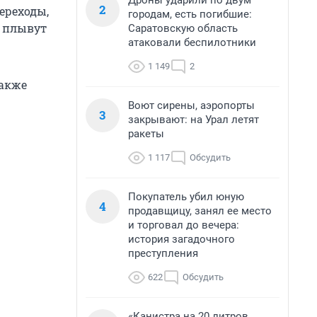
Дроны ударили по двум
2
ереходы,
городам, есть погибшие:
е плывут
Саратовскую область
атаковали беспилотники
1 149
2
Также
Воют сирены, аэропорты
3
закрывают: на Урал летят
ракеты
1 117
Обсудить
Покупатель убил юную
4
продавщицу, занял ее место
и торговал до вечера:
история загадочного
преступления
622
Обсудить
«Канистра на 20 литров