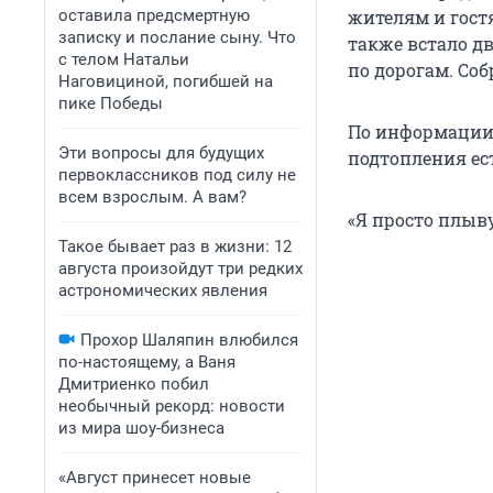
оставила предсмертную
жителям и гост
записку и послание сыну. Что
также встало д
с телом Натальи
по дорогам. Соб
Наговициной, погибшей на
пике Победы
По информации ж
Эти вопросы для будущих
подтопления ест
первоклассников под силу не
всем взрослым. А вам?
«Я просто плыву
Такое бывает раз в жизни: 12
августа произойдут три редких
астрономических явления
Прохор Шаляпин влюбился
по-настоящему, а Ваня
Дмитриенко побил
необычный рекорд: новости
из мира шоу-бизнеса
«Август принесет новые