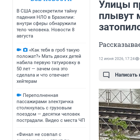
Улицы пр
В США рассекретили тайну
плывут 
падения НЛО в Бразилии:
внутри сферы обнаружили
затопил
тело человека. Новости 8
августа
Рассказывае
«Как тебя в гроб такую
положат?» Мать двоих детей
12 июня 2026, 17:24
набила первую татуировку в
50 лет — зачем она это
Написать
сделала и что отвечает
хейтерам
Переполненная
пассажирами электричка
столкнулась с грузовым
поездом — десятки человек
пострадали. Видео с места ЧП
«Финал не совпал с