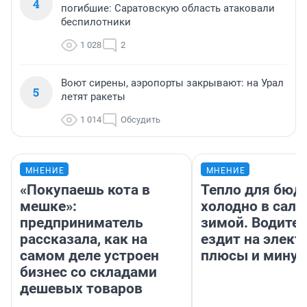
4
погибшие: Саратовскую область атаковали
беспилотники
1 028
2
Воют сирены, аэропорты закрывают: на Урал
5
летят ракеты
1 014
Обсудить
МНЕНИЕ
МНЕНИЕ
«Покупаешь кота в
Тепло для бюд
мешке»:
холодно в сало
предприниматель
зимой. Водител
рассказала, как на
ездит на элект
самом деле устроен
плюсы и мину
бизнес со складами
дешевых товаров