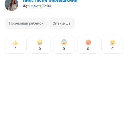
Журналист 72.RU
Приемный ребенок
Опекунша
0
0
0
0
0