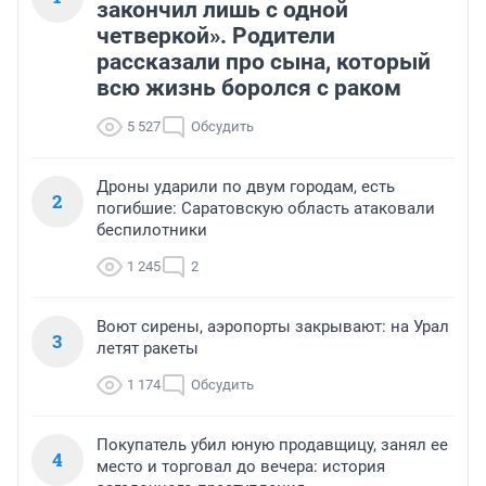
закончил лишь с одной
четверкой». Родители
рассказали про сына, который
всю жизнь боролся с раком
5 527
Обсудить
Дроны ударили по двум городам, есть
2
погибшие: Саратовскую область атаковали
беспилотники
1 245
2
Воют сирены, аэропорты закрывают: на Урал
3
летят ракеты
1 174
Обсудить
Покупатель убил юную продавщицу, занял ее
4
место и торговал до вечера: история