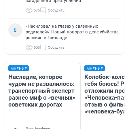
загадочного преступления
676
Обсудить
«Насиловал на глазах у связанных
5
родителей». Новый поворот в деле убийства
россиян в Таиланде
603
Обсудить
МНЕНИЕ
МНЕНИЕ
Наследие, которое
Колобок-колобо
чудом не развалилось:
тебя боюсь! Ра
транспортный эксперт
отложили прок
разнес миф о «вечных»
«Человека-пау
советских дорогах
отзыв о фильм
«человека-бул
Олег Арефьев