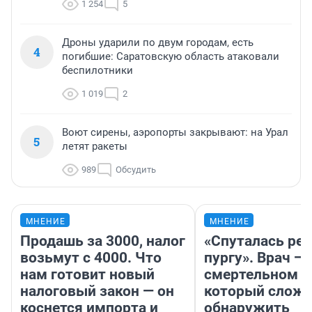
1 254
5
Дроны ударили по двум городам, есть
4
погибшие: Саратовскую область атаковали
беспилотники
1 019
2
Воют сирены, аэропорты закрывают: на Урал
5
летят ракеты
989
Обсудить
МНЕНИЕ
МНЕНИЕ
Продашь за 3000, налог
«Спуталась реч
возьмут с 4000. Что
пургу». Врач — 
нам готовит новый
смертельном д
налоговый закон — он
который слож
коснется импорта и
обнаружить