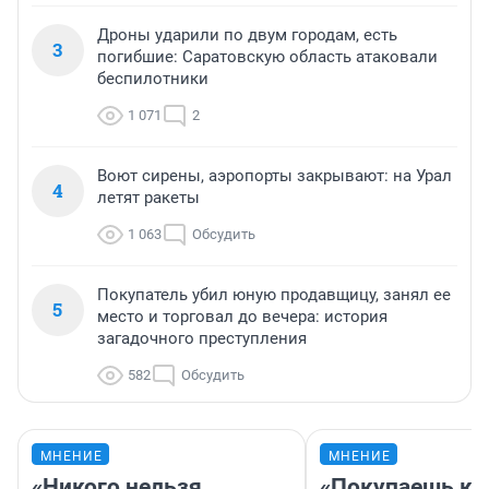
Дроны ударили по двум городам, есть
3
погибшие: Саратовскую область атаковали
беспилотники
1 071
2
Воют сирены, аэропорты закрывают: на Урал
4
летят ракеты
1 063
Обсудить
Покупатель убил юную продавщицу, занял ее
5
место и торговал до вечера: история
загадочного преступления
582
Обсудить
МНЕНИЕ
МНЕНИЕ
«Никого нельзя
«Покупаешь ко