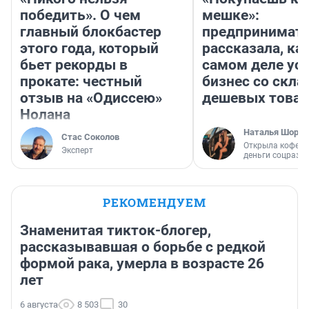
победить». О чем
мешке»:
главный блокбастер
предпринимат
этого года, который
рассказала, как
бьет рекорды в
самом деле ус
прокате: честный
бизнес со скл
отзыв на «Одиссею»
дешевых това
Нолана
Наталья Шорох
Стас Соколов
Открыла кофейн
Эксперт
деньги соцразв
РЕКОМЕНДУЕМ
Знаменитая тикток-блогер,
рассказывавшая о борьбе с редкой
формой рака, умерла в возрасте 26
лет
6 августа
8 503
30