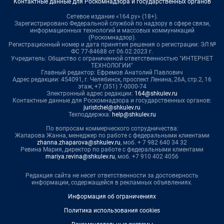
Контактные данные для Роскомнадзора и государственных органов
Сетевое издание «164.ру» (18+).
Зарегистрировано Федеральной службой по надзору в сфере связи,
информационных технологий и массовых коммуникаций
(Роскомнадзор).
Регистрационный номер и дата принятия решения о регистрации: ЭЛ №
ФС 77-84688 от 06.02.2023 г.
Учредитель: Общество с ограниченной ответственностью "ИНТЕРНЕТ
ТЕХНОЛОГИИ"
Главный редактор: Ефремов Анатолий Павлович
Адрес редакции: 454091, г. Челябинск, проспект Ленина, 26А, стр.2, 16
этаж, +7 (351) 7-0000-74
Электронный адрес редакции:
164@shkulev.ru
Контактные данные для Роскомнадзора и государственных органов:
juristchel@shkulev.ru
Техподдержка:
help@shkulev.ru
По вопросам коммерческого сотрудничества:
Жапарова Жанна, менеджер по работе с федеральными клиентами
zhanna.zhaparova@shkulev.ru
, моб. + 7 982 640 34 32
Ревина Мария, директор по работе с федеральными клиентами
mariya.revina@shkulev.ru
, моб. +7 910 402 4056
Редакция сайта не несет ответственности за достоверность
информации, содержащейся в рекламных объявлениях.
Информация об ограничениях
Политика использования cookies