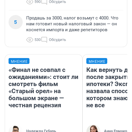
590
Обсудить
Продашь за 3000, налог возьмут с 4000. Что
5
нам готовит новый налоговый закон — он
коснется импорта и даже репетиторов
530
Обсудить
МНЕНИЕ
МНЕНИЕ
«Финал не совпал с
Как вернуть де
ожиданиями»: стоит ли
после закрыти
смотреть фильм
ипотеки? Эксп
«Старый орел» на
назвала способ
большом экране —
котором знают
честная рецензия
не все
Надежда Губарь
Анна Ермакова