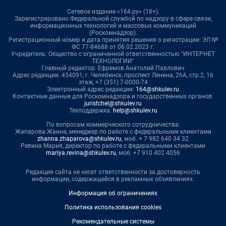
Сетевое издание «164.ру» (18+).
Зарегистрировано Федеральной службой по надзору в сфере связи,
информационных технологий и массовых коммуникаций
(Роскомнадзор).
Регистрационный номер и дата принятия решения о регистрации: ЭЛ №
ФС 77-84688 от 06.02.2023 г.
Учредитель: Общество с ограниченной ответственностью "ИНТЕРНЕТ
ТЕХНОЛОГИИ"
Главный редактор: Ефремов Анатолий Павлович
Адрес редакции: 454091, г. Челябинск, проспект Ленина, 26А, стр.2, 16
этаж, +7 (351) 7-0000-74
Электронный адрес редакции:
164@shkulev.ru
Контактные данные для Роскомнадзора и государственных органов:
juristchel@shkulev.ru
Техподдержка:
help@shkulev.ru
По вопросам коммерческого сотрудничества:
Жапарова Жанна, менеджер по работе с федеральными клиентами
zhanna.zhaparova@shkulev.ru
, моб. + 7 982 640 34 32
Ревина Мария, директор по работе с федеральными клиентами
mariya.revina@shkulev.ru
, моб. +7 910 402 4056
Редакция сайта не несет ответственности за достоверность
информации, содержащейся в рекламных объявлениях.
Информация об ограничениях
Политика использования cookies
Рекомендательные системы