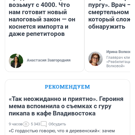
возьмут с 4000. Что
пургу». Врач — 
нам готовит новый
смертельном д
налоговый закон — он
который слож
коснется импорта и
обнаружить
даже репетиторов
Ирина Волкова
Главврач клини
Анастасия Завгородняя
«Реабилитация 
Волковой»
РЕКОМЕНДУЕМ
«Так неожиданно и приятно». Героиня
мема вспомнила о съемках с гуру
пикапа в кафе Владивостока
9 часов
5 343
Обсудить
«С гордостью говорю, что я деревенский»: зачем