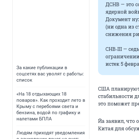
ДСНВ — это 
ядерной войн
Документ ну
(ни одна из 
снижения ри
СНВ‑III — се
ограничении
истек 5 февр
За какие публикации в
соцсетях вас уволят с работы:
список
США планируют 
«На 18 отдыхающих 18
стабильности д
поваров». Как проходит лето в
это поможет пр
Крыму с перебоями света и
бензина, водой по графику и
налетами БПЛА
Йа заявил, что
Китая для обсу
Людям приходят уведомления