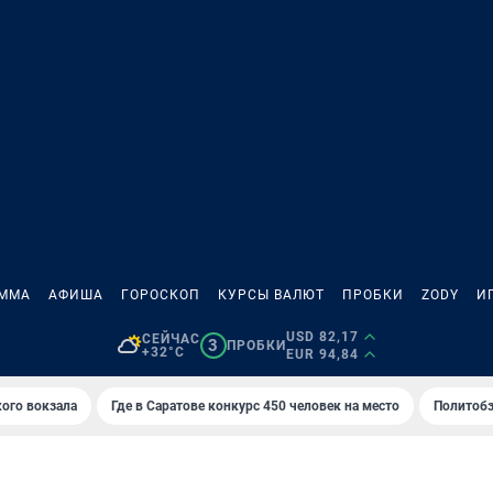
АММА
АФИША
ГОРОСКОП
КУРСЫ ВАЛЮТ
ПРОБКИ
ZODY
И
USD 82,17
СЕЙЧАС
3
ПРОБКИ
+32°C
EUR 94,84
кого вокзала
Где в Саратове конкурс 450 человек на место
Политобз