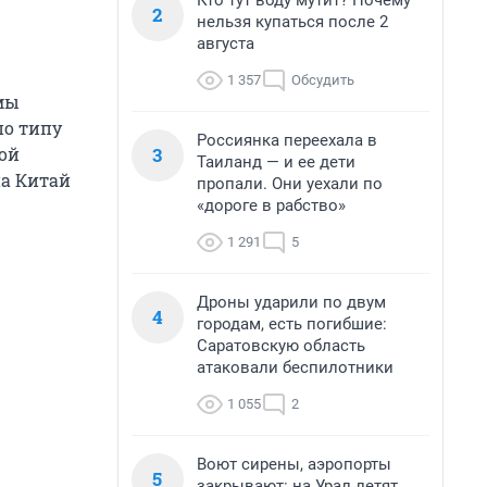
Кто тут воду мутит? Почему
2
нельзя купаться после 2
августа
1 357
Обсудить
 мы
по типу
Россиянка переехала в
3
ной
Таиланд — и ее дети
на Китай
пропали. Они уехали по
«дороге в рабство»
1 291
5
Дроны ударили по двум
4
городам, есть погибшие:
Саратовскую область
атаковали беспилотники
1 055
2
Воют сирены, аэропорты
5
закрывают: на Урал летят