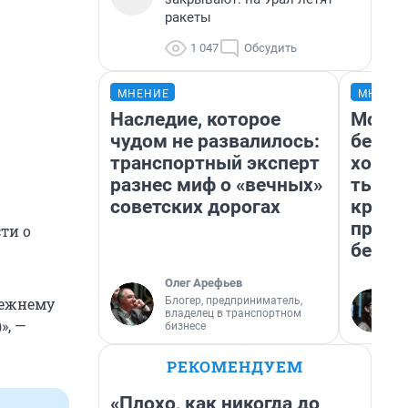
ракеты
1 047
Обсудить
МНЕНИЕ
МНЕНИ
Наследие, которое
Мой б
чудом не развалилось:
береж
транспортный эксперт
хотел
разнес миф о «вечных»
тысяч
советских дорогах
креди
приех
ти о
безоп
Олег Арефьев
Блогер, предприниматель,
режнему
владелец в транспортном
)», —
бизнесе
РЕКОМЕНДУЕМ
«Плохо, как никогда до