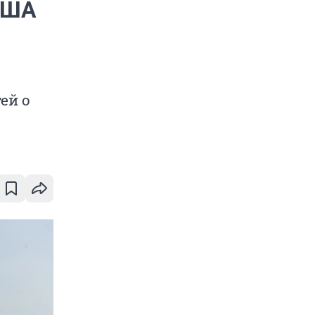
США
ей о