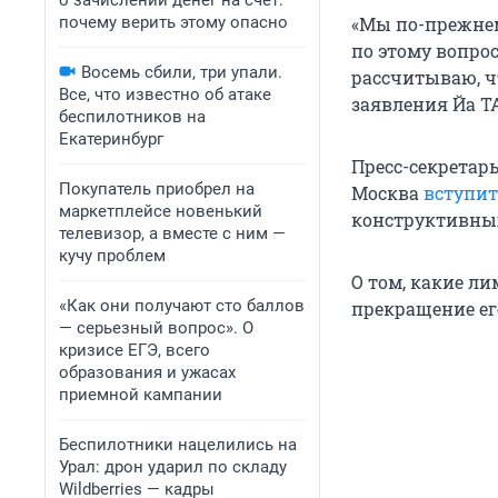
о зачислении денег на счет:
почему верить этому опасно
«Мы по-прежнем
по этому вопрос
Восемь сбили, три упали.
рассчитываю, ч
Все, что известно об атаке
заявления Йа Т
беспилотников на
Екатеринбург
Пресс-секретар
Покупатель приобрел на
Москва
вступит
маркетплейсе новенький
конструктивных
телевизор, а вместе с ним —
кучу проблем
О том, какие л
«Как они получают сто баллов
прекращение ег
— серьезный вопрос». О
кризисе ЕГЭ, всего
образования и ужасах
приемной кампании
Беспилотники нацелились на
Урал: дрон ударил по складу
Wildberries — кадры