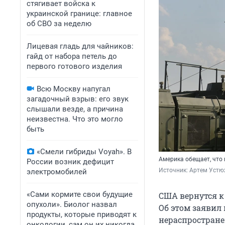
стягивает войска к
украинской границе: главное
об СВО за неделю
Лицевая гладь для чайников:
гайд от набора петель до
первого готового изделия
Всю Москву напугал
загадочный взрыв: его звук
слышали везде, а причина
неизвестна. Что это могло
быть
«Смели гибриды Voyah». В
Америка обещает, что
России возник дефицит
Источник: 
Артем Устю
электромобилей
«Сами кормите свои будущие
США вернутся к
опухоли». Биолог назвал
Об этом заявил
продукты, которые приводят к
нераспростране
онкологии, сам он их никогда