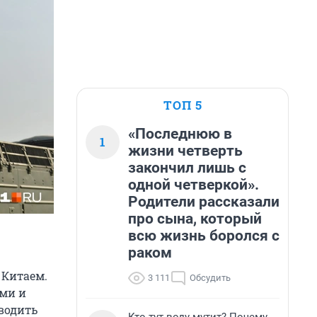
ТОП 5
«Последнюю в
1
жизни четверть
закончил лишь с
одной четверкой».
Родители рассказали
про сына, который
всю жизнь боролся с
раком
 Китаем.
3 111
Обсудить
ями и
водить