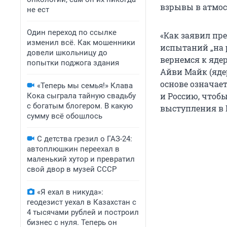
взрывы в атмос
не ест
Один переход по ссылке
«Как заявил пр
изменил всё. Как мошенники
испытаний „на р
довели школьницу до
вернемся к яде
попытки поджога здания
Айви Майк (яде
основе означае
«Теперь мы семья!» Клава
и Россию, чтобы
Кока сыграла тайную свадьбу
с богатым блогером. В какую
выступления в 
сумму всё обошлось
С детства грезил о ГАЗ-24:
автоплюшкин переехал в
маленький хутор и превратил
свой двор в музей СССР
«Я ехал в никуда»:
геодезист уехал в Казахстан с
4 тысячами рублей и построил
бизнес с нуля. Теперь он