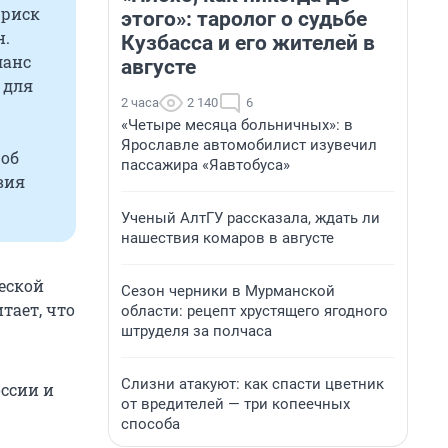
 риск
этого»: таролог о судьбе
н.
Кузбасса и его жителей в
ланс
августе
 для
2 часа
2 140
6
«Четыре месяца больничных»: в
Ярославле автомобилист изувечил
 об
пассажира «Яавтобуса»
вия
Ученый АлтГУ рассказала, ждать ли
нашествия комаров в августе
еской
Сезон черники в Мурманской
тает, что
области: рецепт хрустящего ягодного
штруделя за полчаса
Слизни атакуют: как спасти цветник
оссии и
от вредителей — три копеечных
способа