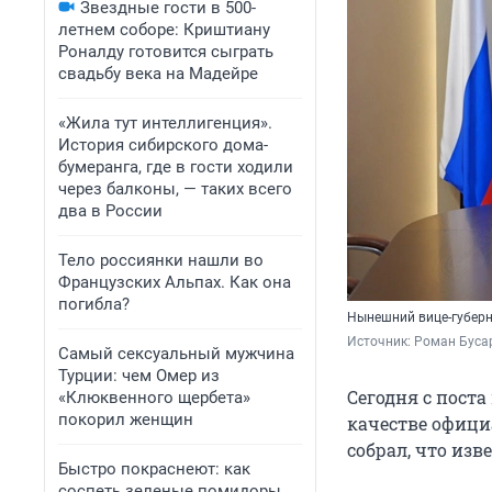
Звездные гости в 500-
летнем соборе: Криштиану
Роналду готовится сыграть
свадьбу века на Мадейре
«Жила тут интеллигенция».
История сибирского дома-
бумеранга, где в гости ходили
через балконы, — таких всего
два в России
Тело россиянки нашли во
Французских Альпах. Как она
погибла?
Нынешний вице-губерн
Источник: 
Роман Бусар
Самый сексуальный мужчина
Турции: чем Омер из
Сегодня с пост
«Клюквенного щербета»
покорил женщин
качестве офици
собрал, что изв
Быстро покраснеют: как
соспеть зеленые помидоры