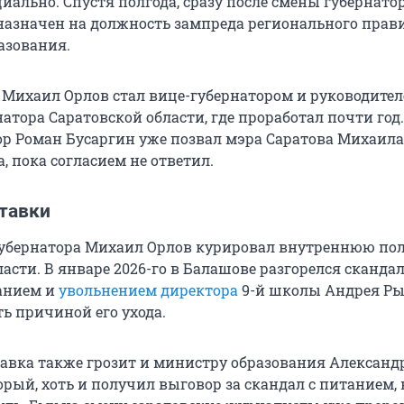
ально. Спустя полгода, сразу после смены губернатор
, назначен на должность зампреда регионального прав
азования.
5 Михаил Орлов стал вице-губернатором и руководите
атора Саратовской области, где проработал почти год.
ор Роман Бусаргин уже позвал мэра Саратова Михаила
, пока согласием не ответил.
тавки
губернатора Михаил Орлов курировал внутреннюю по
асти. В январе 2026-го в Балашове разгорелся скандал
анием и
увольнением директора
9-й школы Андрея Ры
ть причиной его ухода.
авка также грозит и министру образования Александ
рый, хоть и получил выговор за скандал с питанием, 