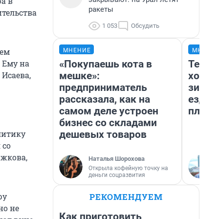
а в
ракеты
ительства
1 053
Обсудить
лем
МНЕНИЕ
МНЕНИ
«Покупаешь кота в
Тепло
 Ему на
мешке»:
холод
 Исаева,
предприниматель
зимой
рассказала, как на
ездит
самом деле устроен
плюсы
бизнес со складами
дешевых товаров
литику
 со
жкова,
Наталья Шорохова
Открыла кофейную точку на
деньги соцразвития
РЕКОМЕНДУЕМ
ру
но не
Как приготовить