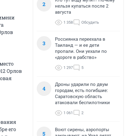
Кто тут воду мутит? Почему
2
нельзя купаться после 2
августа
 имени
1 358
Обсудить
га
 Орлов
Россиянка переехала в
3
Таиланд — и ее дети
пропали. Они уехали по
«дороге в рабство»
вместо
1 297
5
012 Орлов
новая
Дроны ударили по двум
4
городам, есть погибшие:
Саратовскую область
атаковали беспилотники
1 061
2
ования
бре его
Воют сирены, аэропорты
5
закрывают: на Урал летят