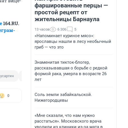
чат вице-
фаршированные перцы —
простой рецепт от
жительницы Барнаула
е
164.RU.
13 часов
6 306
5
еграм-
«Напоминает куриное мясо»:
ярославцы нашли в лесу необычный
гриб — что это
Знаменитая тикток-блогер,
рассказывавшая о борьбе с редкой
формой рака, умерла в возрасте 26
усаргин
Валерий Радаев
лет
Соль земли забайкальской.
0
Нижегородцевы
«Мне сказали, что нам нужно
расстаться». Московского врача
уволили из клиники из-за мата в