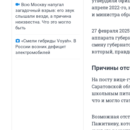
утвердили офици
Всю Москву напугал
апреле 2022-го
загадочный взрыв: его звук
и министра обр
слышали везде, а причина
неизвестна. Что это могло
быть
27 февраля 202
аппарата губерн
«Смели гибриды Voyah». В
смену губернат
России возник дефицит
который, правда
электромобилей
Причины отс
На посту вице-
Саратовской обл
школьным пит
что и могло ста
Возможная отст
Пажитневу, кото