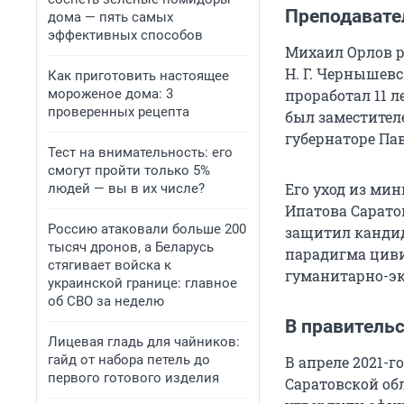
Преподавате
дома — пять самых
эффективных способов
Михаил Орлов ро
Н. Г. Чернышевс
Как приготовить настоящее
мороженое дома: 3
проработал 11 л
проверенных рецепта
был заместител
губернаторе Па
Тест на внимательность: его
смогут пройти только 5%
Его уход из мин
людей — вы в их числе?
Ипатова Сарато
Россию атаковали больше 200
защитил кандид
тысяч дронов, а Беларусь
парадигма циви
стягивает войска к
гуманитарно-эк
украинской границе: главное
об СВО за неделю
В правитель
Лицевая гладь для чайников:
гайд от набора петель до
В апреле 2021-
первого готового изделия
Саратовской обл