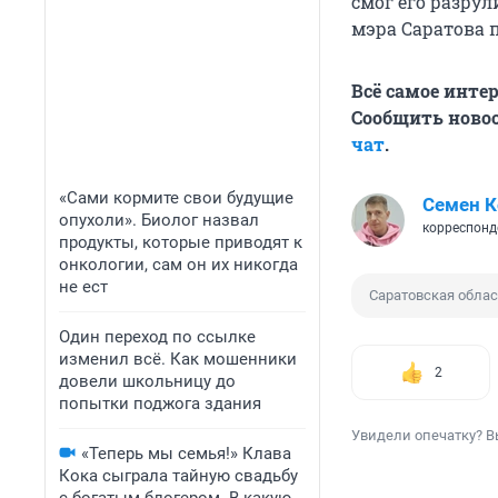
смог его разру
мэра Саратова 
Всё самое инте
Сообщить новос
чат
.
«Сами кормите свои будущие
Семен 
опухоли». Биолог назвал
корреспонд
продукты, которые приводят к
онкологии, сам он их никогда
не ест
Саратовская облас
Один переход по ссылке
изменил всё. Как мошенники
2
довели школьницу до
попытки поджога здания
Увидели опечатку? В
«Теперь мы семья!» Клава
Кока сыграла тайную свадьбу