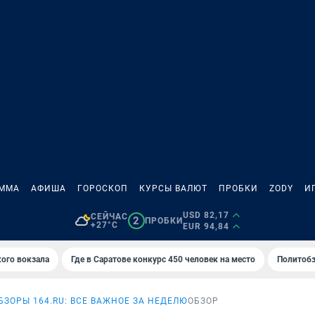
АММА
АФИША
ГОРОСКОП
КУРСЫ ВАЛЮТ
ПРОБКИ
ZODY
И
USD 82,17
СЕЙЧАС
2
ПРОБКИ
+27°C
EUR 94,84
кого вокзала
Где в Саратове конкурс 450 человек на место
Политобз
ЗОРЫ 164.RU: ВСЕ ВАЖНОЕ ЗА НЕДЕЛЮ
ОБЗОР