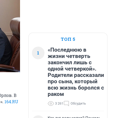
ТОП 5
«Последнюю в
1
жизни четверть
закончил лишь с
одной четверкой».
Родители рассказали
про сына, который
всю жизнь боролся с
раком
Орлов. В
».
164.RU
3 261
Обсудить