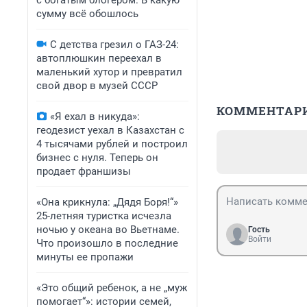
с богатым блогером. В какую
сумму всё обошлось
С детства грезил о ГАЗ-24:
автоплюшкин переехал в
маленький хутор и превратил
свой двор в музей СССР
КОММЕНТАР
«Я ехал в никуда»:
геодезист уехал в Казахстан с
4 тысячами рублей и построил
бизнес с нуля. Теперь он
продает франшизы
«Она крикнула: „Дядя Боря!“»
25-летняя туристка исчезла
ночью у океана во Вьетнаме.
Гость
Войти
Что произошло в последние
минуты ее пропажи
«Это общий ребенок, а не „муж
помогает“»: истории семей,