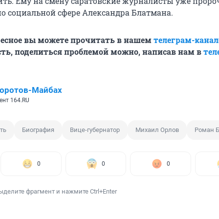
лить. Ему на смену саратовские журналисты уже проро
по социальной сфере Александра Блатмана.
ресное вы можете прочитать в нашем
телеграм-канал
ть, поделиться проблемой можно, написав нам в
тел
Коротов-Майбах
ент 164.RU
ть
Биография
Вице-губернатор
Михаил Орлов
Роман Б
0
0
0
ыделите фрагмент и нажмите Ctrl+Enter