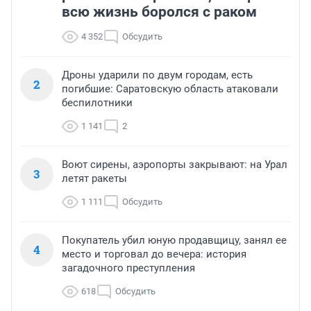
всю жизнь боролся с раком
4 352
Обсудить
Дроны ударили по двум городам, есть
2
погибшие: Саратовскую область атаковали
беспилотники
1 141
2
Воют сирены, аэропорты закрывают: на Урал
3
летят ракеты
1 111
Обсудить
Покупатель убил юную продавщицу, занял ее
4
место и торговал до вечера: история
загадочного преступления
618
Обсудить