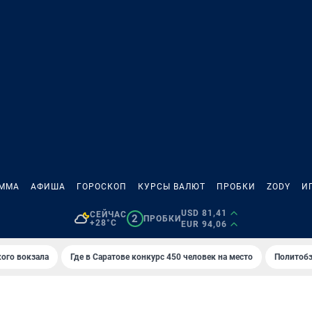
АММА
АФИША
ГОРОСКОП
КУРСЫ ВАЛЮТ
ПРОБКИ
ZODY
И
USD 81,41
СЕЙЧАС
2
ПРОБКИ
+28°C
EUR 94,06
кого вокзала
Где в Саратове конкурс 450 человек на место
Политобз