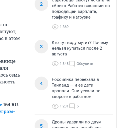
Саратовцы смогут искать на
2
«Авито Работе» вакансии по
подходящей зарплате,
графику и нагрузке
я по
1 869
менуют,
ас в этом
Кто тут воду мутит? Почему
3
нельзя купаться после 2
августа
новнице
1 348
Обсудить
вали
ось семь
Россиянка переехала в
жность
4
Таиланд — и ее дети
пропали. Они уехали по
«дороге в рабство»
е
164.RU.
1 231
5
еграм-
Дроны ударили по двум
5
городам, есть погибшие: