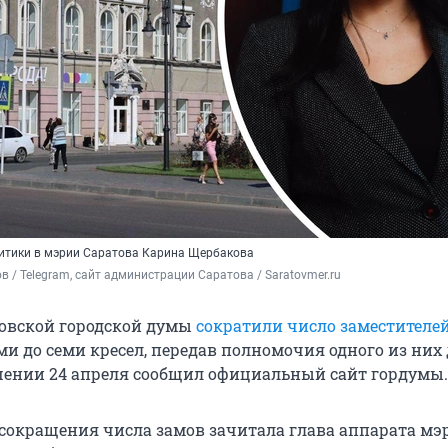
итики в мэрии Саратова Карина Щербакова
в / Telegram, сайт администрации Саратова / Saratovmer.ru
овской городской думы
сократили число заместителе
ми до семи кресел, передав полномочия одного из них 
ении 24 апреля сообщил официальный сайт гордумы.
 сокращения числа замов зачитала глава аппарата мэ