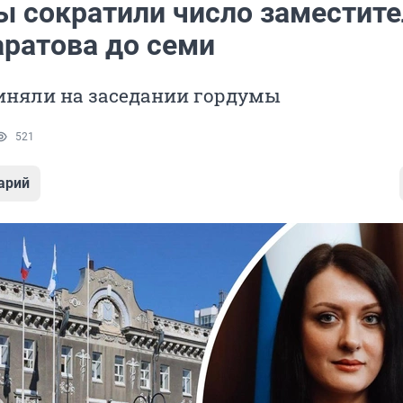
ы сократили число заместите
аратова до семи
иняли на заседании гордумы
521
арий