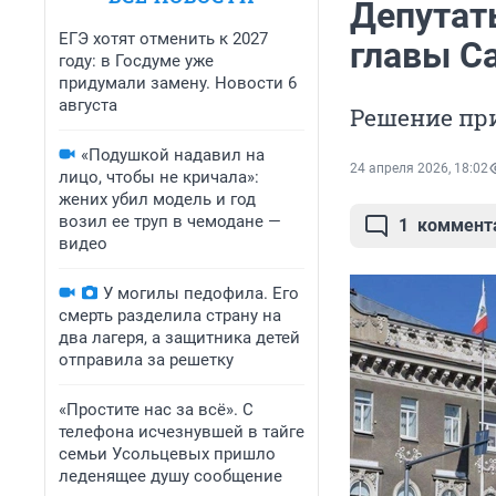
Депутат
ЕГЭ хотят отменить к 2027
главы С
году: в Госдуме уже
придумали замену. Новости 6
августа
Решение пр
«Подушкой надавил на
24 апреля 2026, 18:02
лицо, чтобы не кричала»:
жених убил модель и год
возил ее труп в чемодане —
1
коммент
видео
У могилы педофила. Его
смерть разделила страну на
два лагеря, а защитника детей
отправила за решетку
«Простите нас за всё». С
телефона исчезнувшей в тайге
семьи Усольцевых пришло
леденящее душу сообщение