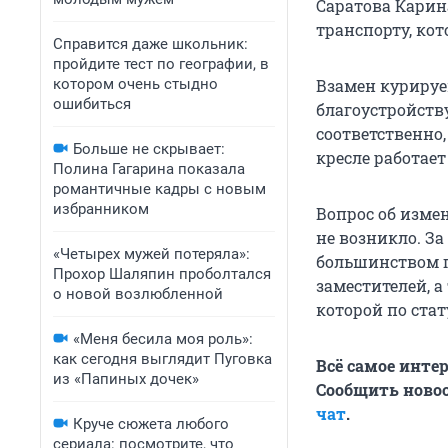
Саратова Карин
транспорту, кот
Справится даже школьник:
пройдите тест по географии, в
котором очень стыдно
Взамен курируе
ошибиться
благоустройств
соответственно,
Больше не скрывает:
кресле работает
Полина Гагарина показала
романтичные кадры с новым
избранником
Вопрос об изме
не возникло. З
«Четырех мужей потеряла»:
большинством г
Прохор Шаляпин проболтался
заместителей, 
о новой возлюбленной
которой по стат
«Меня бесила моя роль»:
как сегодня выглядит Пуговка
Всё самое инте
из «Папиных дочек»
Сообщить новос
чат
.
Круче сюжета любого
сериала: посмотрите, что