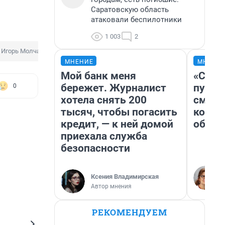
Саратовскую область
атаковали беспилотники
1 003
2
Игорь Молчанов
МНЕНИЕ
МНЕНИ
Мой банк меня
«Спут
бережет. Журналист
пургу»
0
хотела снять 200
смерт
тысяч, чтобы погасить
котор
кредит, — к ней домой
обнар
приехала служба
безопасности
Ксения Владимирская
Автор мнения
РЕКОМЕНДУЕМ