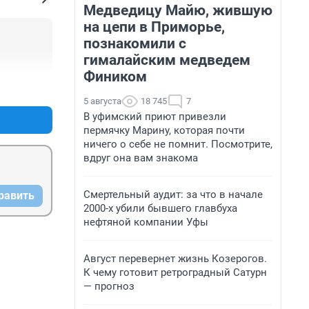
Медведицу Майю, жившую
на цепи в Приморье,
познакомили с
гималайским медведем
Фиником
+0
–0
5 августа
18 745
7
В уфимский приют привезли
пермячку Марину, которая почти
ничего о себе не помнит. Посмотрите,
вдруг она вам знакома
Смертельный аудит: за что в начале
равить
2000-х убили бывшего главбуха
нефтяной компании Уфы
Август перевернет жизнь Козерогов.
К чему готовит ретроградный Сатурн
— прогноз