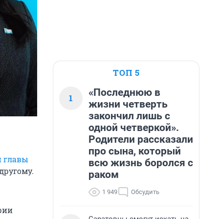
ТОП 5
«Последнюю в
1
жизни четверть
закончил лишь с
одной четверкой».
Родители рассказали
про сына, который
й главы
всю жизнь боролся с
другому.
раком
1 949
Обсудить
рии