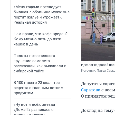
«Меня годами преследует
бывшая любовница мужа: она
портит жилье и угрожает».
Реальная история
Нам врали, что кофе вреден?
Кому можно пить до пяти
чашек в день
Пилоты потерпевшего
крушение самолета
Идеолог кадровой пол
рассказали, как выживали в
сибирской тайге
Источник: 
Павел Сурко
В 100 г всего 23 ккал: три
Депутаты сарат
рецепта с главным летним
Саратова
с вось
продуктом
О принятом реш
«Ну вот и всё»: звезда
«Дома-2» развелась с
Доклад на тему
молодым мужем