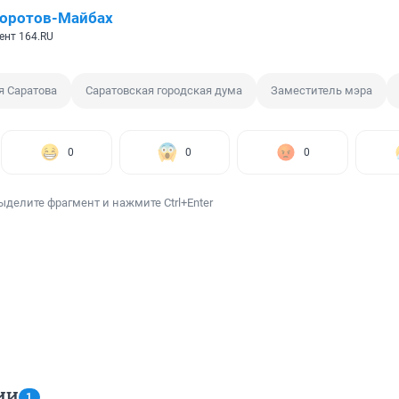
Коротов-Майбах
ент 164.RU
я Саратова
Саратовская городская дума
Заместитель мэра
0
0
0
ыделите фрагмент и нажмите Ctrl+Enter
ИИ
1