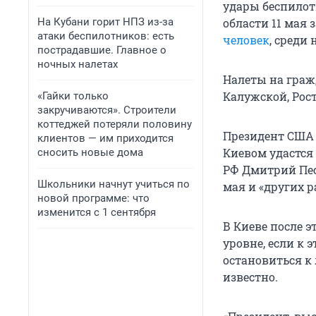
удары беспило
На Кубани горит НПЗ из-за
области 11 мая 
атаки беспилотников: есть
человек
, среди 
пострадавшие. Главное о
ночных налетах
Налеты на граж
Калужской, Рос
«Гайки только
закручиваются». Строители
коттеджей потеряли половину
Президент США 
клиентов — им приходится
Киевом удастся
сносить новые дома
РФ Дмитрий Пе
Школьники начнут учиться по
мая и «других р
новой программе: что
изменится с 1 сентября
В Киеве после э
уровне, если к 
остановиться к
известно.