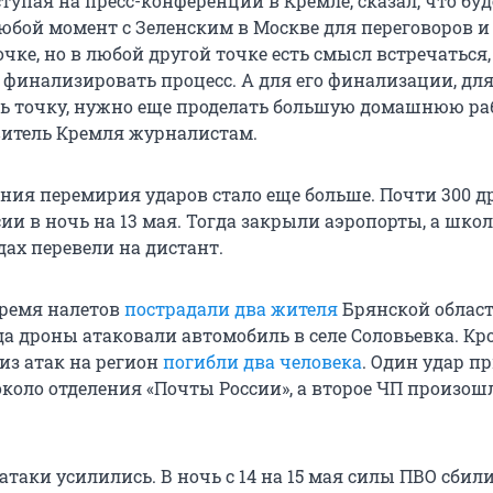
тупая на пресс-конференции в Кремле, сказал, что буд
любой момент с Зеленским в Москве для переговоров и
чке, но в любой другой точке есть смысл встречаться,
финализировать процесс. А для его финализации, для 
ь точку, нужно еще проделать большую домашнюю раб
витель Кремля журналистам.
ния перемирия ударов стало еще больше. Почти 300 д
ии в ночь на 13 мая. Тогда закрыли аэропорты, а шко
дах перевели на дистант.
время налетов
пострадали два жителя
Брянской област
а дроны атаковали автомобиль в селе Соловьевка. Кро
из атак на регион
погибли два человека
. Один удар п
коло отделения «Почты России», а второе ЧП произошл
атаки усилились. В ночь с 14 на 15 мая силы ПВО сбил