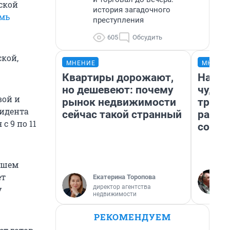
дской
история загадочного
емь
преступления
605
Обсудить
кой,
МНЕНИЕ
МНЕНИ
Квартиры дорожают,
Насле
но дешевеют: почему
чудом
вой и
рынок недвижимости
транс
зидента
сейчас такой странный
разне
с 9 по 11
совет
ысшем
ет
Екатерина Торопова
директор агентства
у
недвижимости
РЕКОМЕНДУЕМ