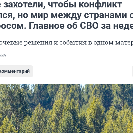
 захотели, чтобы конфликт
лся, но мир между странами 
росом. Главное об СВО за нед
ючевые решения и события в одном мате
449
 комментарий