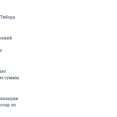
 Тибора
жений
т
чет
шие суммы
анизации
иссар по