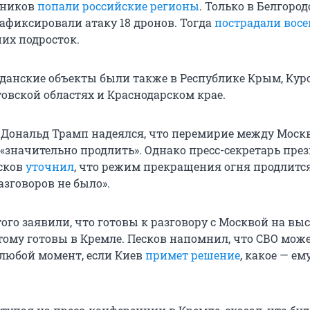
тников
попали российские регионы
. Только в Белгоро
зафиксировали атаку 18 дронов. Тогда
пострадали вос
них подросток.
данские объекты были также в Республике Крым, Курс
товской областях и Краснодарском крае.
Дональд Трамп надеялся, что перемирие между Моск
 «значительно продлить». Однако пресс-секретарь пре
сков
уточнил
, что режим прекращения огня продлится 
азговоров не было».
того заявили, что готовы к разговору с Москвой на в
этому готовы в Кремле. Песков напомнил, что СВО мож
 любой момент, если Киев
примет решение
, какое — ем