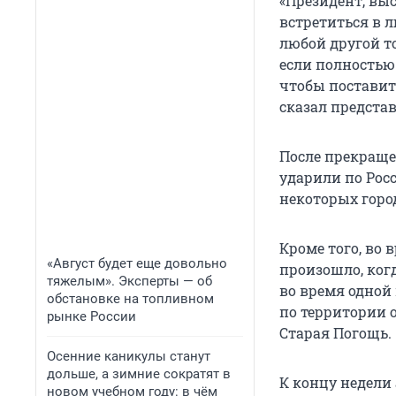
«Президент, выс
встретиться в 
любой другой то
если полностью 
чтобы поставит
сказал предста
После прекраще
ударили по Росс
некоторых горо
Кроме того, во 
«Август будет еще довольно
произошло, когд
тяжелым». Эксперты — об
во время одной 
обстановке на топливном
по территории о
рынке России
Старая Погощь.
Осенние каникулы станут
дольше, а зимние сократят в
К концу недели 
новом учебном году: в чём