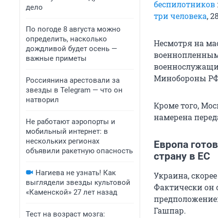
беспилотников
дело
три человека
, 
По погоде 8 августа можно
определить, насколько
Несмотря на ма
дождливой будет осень —
военнопленными
важные приметы
военнослужащих
Минобороны РФ
Россиянина арестовали за
звезды в Telegram — что он
натворил
Кроме того, Мо
намерена переда
Не работают аэропорты и
мобильный интернет: в
нескольких регионах
Европа готов
объявили ракетную опасность
страну в ЕС
Нагиева не узнать! Как
Украина, скорее
выглядели звезды культовой
Фактически он 
«Каменской» 27 лет назад
предположением
Гашпар.
Тест на возраст мозга: