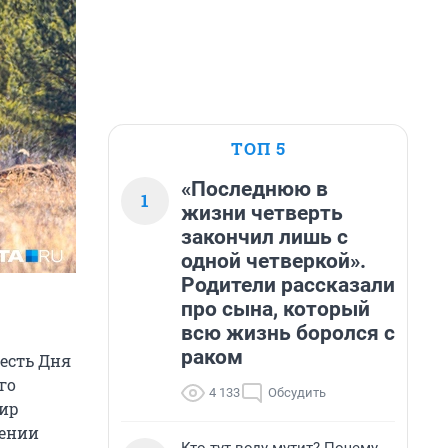
ТОП 5
«Последнюю в
1
жизни четверть
закончил лишь с
одной четверкой».
Родители рассказали
про сына, который
всю жизнь боролся с
раком
есть Дня
го
4 133
Обсудить
мир
шении