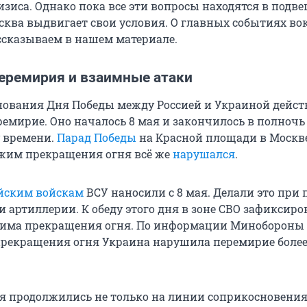
изиса. Однако пока все эти вопросы находятся в подв
осква выдвигает свои условия. О главных событиях во
ассказываем в нашем материале.
еремирия и взаимные атаки
нования Дня Победы между Россией и Украиной дейст
емирие. Оно началось 8 мая и закончилось в полночь
 времени.
Парад Победы
на Красной площади в Москв
ежим прекращения огня всё же
нарушался
.
йским войскам
ВСУ наносили с 8 мая. Делали это при
 артиллерии. К обеду этого дня в зоне СВО зафиксиро
има прекращения огня. По информации Минобороны 
 прекращения огня Украина нарушила перемирие более
я продолжились не только на линии соприкосновения