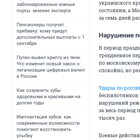
украинского кр
заблокированные южные
состоянии, а М
порты: мнение эксперта
за семь дней р
Пенсионеры получат
прибавку: кому придут
Нарушение п
дополнительные выплаты с 1
сентября
В период празд
трехдневное пер
Путин вывел крипту из тени.
по московскому
Что изменит новый закон о
спокойно, но р
легализации цифровых валют
в России
Удары по росси
Как сохранить зубы
беспилотников и
здоровыми и красивыми на
нарушений реж
долгие годы
за весь период
Имплантация зубов: как
тысяч раз.
современные возможности
помогают восстановить
Боевые действи
улыбку