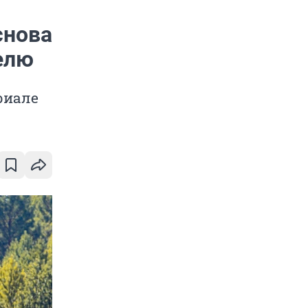
снова
елю
риале