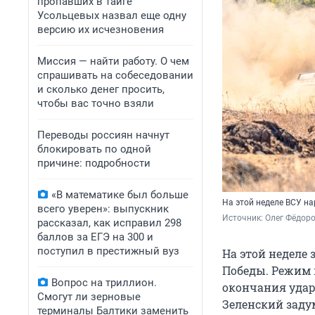
пропавших в тайге
Усольцевых назвал еще одну
версию их исчезновения
Миссия — найти работу. О чем
спрашивать на собеседовании
и сколько денег просить,
чтобы вас точно взяли
Переводы россиян начнут
блокировать по одной
причине: подробности
«В математике был больше
На этой неделе ВСУ н
всего уверен»: выпускник
Источник: 
Олег Фёдоро
рассказал, как исправил 298
баллов за ЕГЭ на 300 и
поступил в престижный вуз
На этой неделе
Победы. Режим 
Вопрос на триллион.
окончания удар
Смогут ли зерновые
Зеленский заду
терминалы Балтики заменить