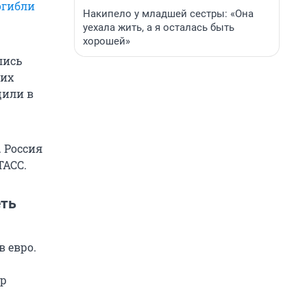
огибли
Накипело у младшей сестры: «Она
уехала жить, а я осталась быть
хорошей»
лись
ких
щили в
 Россия
ТАСС.
еть
в евро.
ор