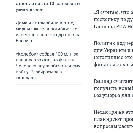
ответьте на эти 10 вопросов и
узнайте свой
«Я считаю, что 
поскольку не д
Дома и автомобили в огне,
Гашпара РИА Но
мирные жители погибли: что
известно о налетах дронов на
Россию
Политик подчер
для Украины и 
«Колобок» собрал 100 млн за
негативные эко
два дня проката, но фанаты
финансировани
Человека-паука объявили ему
войну. Разбираемся в
скандале
Гашпар считает
получить новый
без ущерба для 
Несмотря на это
планируют прове
вопросам расши