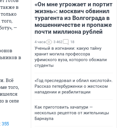
ет готов
«Он мне угрожает и портит
 также в
жизнь»: москвич обвинил
 только
турагента из Волгограда в
того,
мошенничестве и пропаже
оту», —
почти миллиона рублей
4 часа
3 462
18
Ученый в изгнании: какую тайну
ронов
хранит могила профессора
льников в
уфимского вуза, которого обожали
студенты
и. Всё
«Год преследовал и облил кислотой».
Рассказ петербурженки о жестоком
ме того,
нападении и реабилитации
ришелся
о в селе
Как приготовить хачапури —
несколько рецептов от жительницы
Барнаула
и
355