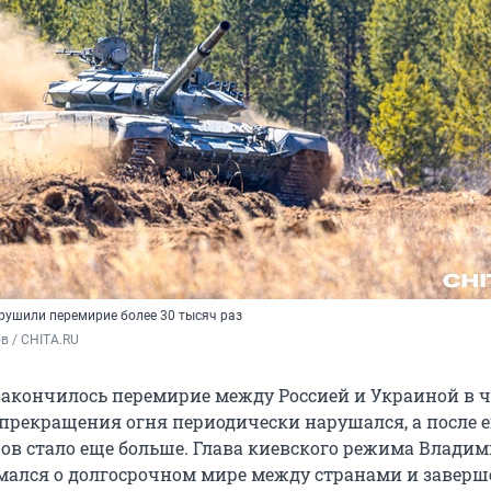
арушили перемирие более 30 тысяч раз
в / CHITA.RU
 закончилось перемирие между Россией и Украиной в ч
прекращения огня периодически нарушался, а после е
ов стало еще больше. Глава киевского режима Влади
мался о долгосрочном мире между странами и завер