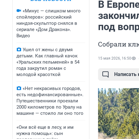
В Европе
«Минус — слишком много
закончи
спойлеров»: российский
ниндзя-скульптор снялся в
под воп
сериале «Дом Дракона».
Видео
Собрали кл
Ушел от жены с двумя
детьми. Как главный качок
15 мая 2026, 16:50
«Уральских пельменей» в 54
года закрутил роман с
Написать
молодой красоткой
«Нет некрасивых городов,
есть недофинансированные».
Путешественники проехали
2000 километров по Уралу на
машине — стоило ли оно того
«Они всё еще в лесу, и им
нужна помощь»: сын