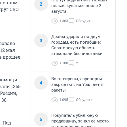
Кто тут воду мутит? Почему
ешенном
2
нельзя купаться после 2
круг СВО
августа
1 363
Обсудить
Дроны ударили по двум
3
городам, есть погибшие:
вовало
Саратовскую область
 12 мая
атаковали беспилотники
е прошел
1 108
2
Воют сирены, аэропорты
 помощи
4
закрывают: на Урал летят
вали 1365
ракеты
России,
 30
1 095
Обсудить
Покупатель убил юную
5
продавщицу, занял ее место
. Под
и торговал до вечера: