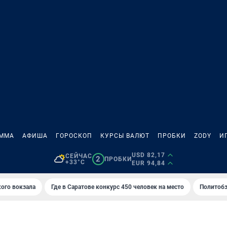
АММА
АФИША
ГОРОСКОП
КУРСЫ ВАЛЮТ
ПРОБКИ
ZODY
И
USD 82,17
СЕЙЧАС
2
ПРОБКИ
+33°C
EUR 94,84
кого вокзала
Где в Саратове конкурс 450 человек на место
Политобз