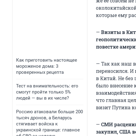
же ее совсем н
околокитайской
которые ему рас
—
Визиты в Кит
геополитически
повестке амери
Как приготовить настоящее
— Так как наш 
мороженое дома: 3
переносился. И
проверенных рецепта
в Китай. Не без
было внесение 
Тест на внимательность: его
смогут пройти только 5%
взаимодействия 
людей — вы в их числе?
что главная це
визит Путина ко
Россию атаковали больше 200
тысяч дронов, а Беларусь
стягивает войска к
—
СМИ расценил
украинской границе: главное
закупил, США в