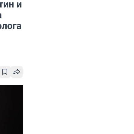
тин и
а
олога