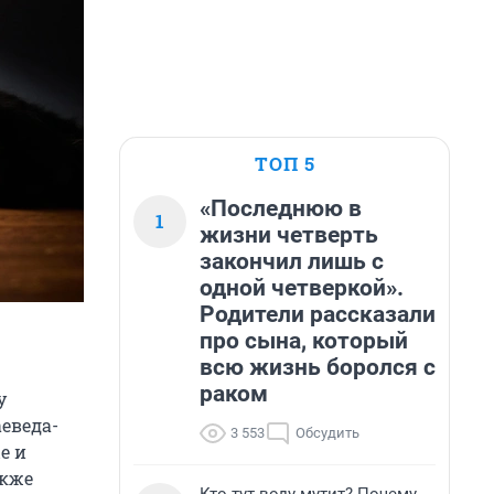
ТОП 5
«Последнюю в
1
жизни четверть
закончил лишь с
одной четверкой».
Родители рассказали
про сына, который
всю жизнь боролся с
раком
у
еведа-
3 553
Обсудить
е и
акже