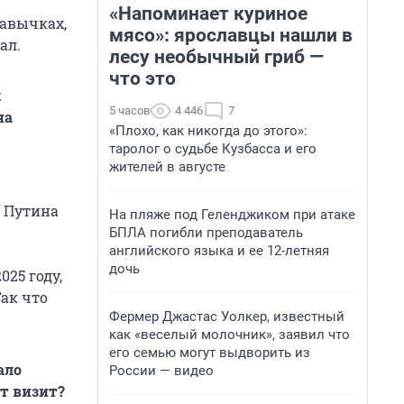
«Напоминает куриное
кавычках,
мясо»: ярославцы нашли в
ал.
лесу необычный гриб —
что это
х
5 часов
4 446
7
на
«Плохо, как никогда до этого»:
таролог о судьбе Кузбасса и его
жителей в августе
а Путина
На пляже под Геленджиком при атаке
БПЛА погибли преподаватель
английского языка и ее 12-летняя
дочь
25 году,
ак что
Фермер Джастас Уолкер, известный
как «веселый молочник», заявил что
его семью могут выдворить из
ало
России — видео
от визит?