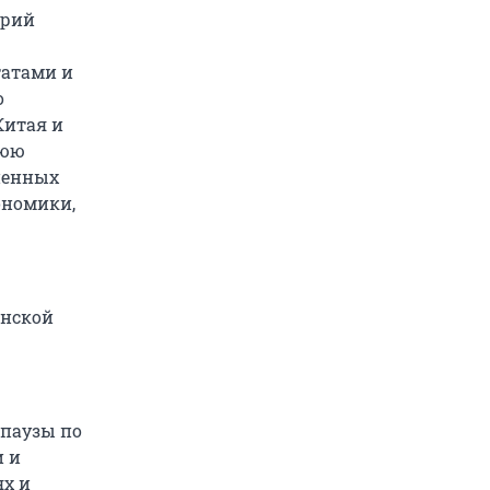
Юрий
татами и
о
Китая и
нюю
иненных
ономики,
инской
 паузы по
и и
ях и