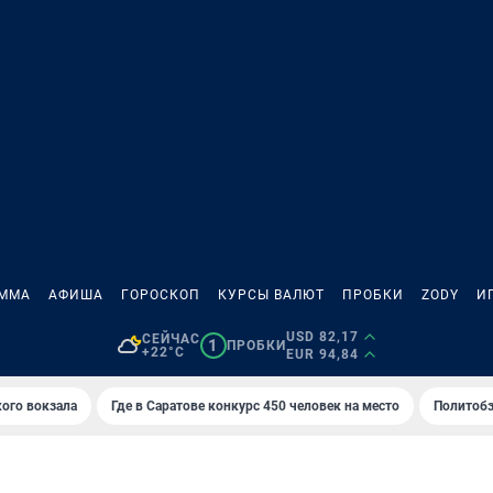
АММА
АФИША
ГОРОСКОП
КУРСЫ ВАЛЮТ
ПРОБКИ
ZODY
И
USD 82,17
СЕЙЧАС
1
ПРОБКИ
+22°C
EUR 94,84
кого вокзала
Где в Саратове конкурс 450 человек на место
Политобз