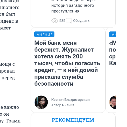
, дважды
история загадочного
вляющего
преступления
он был
зидент в
585
Обсудить
имеет
МНЕНИЕ
МНЕНИ
Мой банк меня
«Маши
бережет. Журналист
полет
хотела снять 200
сравн
тысяч, чтобы погасить
Казах
ающе с
кредит, — к ней домой
ировал
приехала служба
 перед
безопасности
Ксения Владимирская
Автор мнения
ае важно
о он
РЕКОМЕНДУЕМ
ну. Трамп