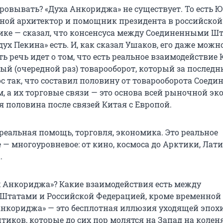
ровывать? «Духа Анкориджа» не существует. То есть 
ной архитектор и помощник президента в российской
ке — сказал, что консенсуса между Соединенными Ш
«дух Пекина» есть. И, как сказал Ушаков, его даже можн
ть речь идет о том, что есть реальное взаимодействие 
ный (очередной раз) товарооборот, который за послед
с так, что составил половину от товарооборота Соед
, а их торговые связи — это основа всей рыночной эк
ая половина после связей Китая с Европой.
реальная помощь, торговля, экономика. Это реальное
 — многоуровневое: от кино, космоса до Арктики, Лат
.
ух Анкориджа»? Какие взаимодействия есть между
татами и Российской Федерацией, кроме временной
Анкориджа» — это бесплотная иллюзия уходящей эпох
тиков, которые до сих пор молятся на Запад на колен