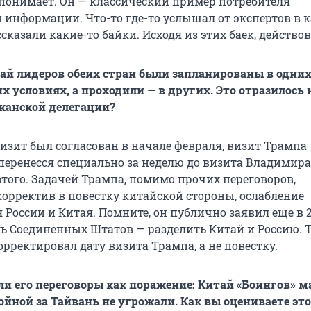
е понимает. Он — классический пример потребителя
 информации. Что-то где-то услышал от экспертов в 
сказали какие-то байки. Исходя из этих баек, действов
ай лидеров обеих стран были запланированы в одни
х условиях, а проходили — в других. Это отразилось 
канской делегации?
визит был согласован в начале февраля, визит Трампа
 перенесся специально за неделю до визита Владимир
 этого. Задачей Трампа, помимо прочих переговоров,
корректив в повестку китайской стороны, ослабление
России и Китая. Помните, он публично заявил еще в 20
ль Соединенных Штатов — разделить Китай и Россию. Т
рректировал дату визита Трампа, а не повестку.
и его переговоры как поражение: Китай «Боингов» м
ойной за Тайвань не угрожали. Как вы оцениваете эт