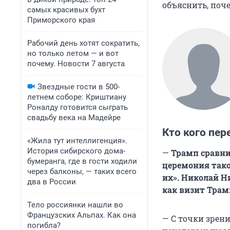
объяснить, поч
самых красивых бухт
Приморского края
Рабочий день хотят сократить,
но только летом — и вот
почему. Новости 7 августа
Звездные гости в 500-
летнем соборе: Криштиану
Роналду готовится сыграть
свадьбу века на Мадейре
Кто кого пер
«Жила тут интеллигенция».
История сибирского дома-
—
Трамп сравнил
бумеранга, где в гости ходили
церемония тако
через балконы, — таких всего
их». Николай Н
два в России
как визит Трам
Тело россиянки нашли во
Французских Альпах. Как она
— С точки зрен
погибла?