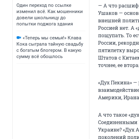
— А что расшиф
Один переход по ссылке
изменил всё. Как мошенники
Ушаков — основ
довели школьницу до
внешней полити
попытки поджога здания
Россией нет. А 
пощупать. То ес
«Теперь мы семья!» Клава
России, рекорд
Кока сыграла тайную свадьбу
пятилетку выро
с богатым блогером. В какую
сумму всё обошлось
Штатов с Китаем
точнее, ее втор
«Дух Пекина» — 
взаимодействие
Америки, Ирана
А что такое «д
Соединенными Ш
Украине? «Дух 
поколений поли