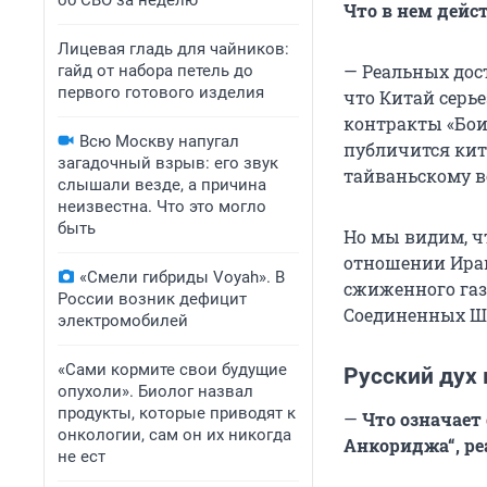
об СВО за неделю
Что в нем дейс
Лицевая гладь для чайников:
— Реальных дос
гайд от набора петель до
первого готового изделия
что Китай серь
контракты «Боин
Всю Москву напугал
публичится кит
загадочный взрыв: его звук
тайваньскому в
слышали везде, а причина
неизвестна. Что это могло
быть
Но мы видим, ч
отношении Иран
«Смели гибриды Voyah». В
сжиженного газ
России возник дефицит
Соединенных Шт
электромобилей
«Сами кормите свои будущие
Русский дух
опухоли». Биолог назвал
продукты, которые приводят к
—
Что означает 
онкологии, сам он их никогда
Анкориджа“, ре
не ест