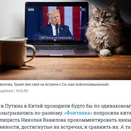
вилова, Трамп вел себя на встрече с Си «как буйнопомешанный»
Ощепков / NGS.RU
и Путина в Китай проходили будто бы по одинаковом
разыгрывались по-разному.
«Фонтанка»
попросила кита
блициста Николая Вавилова прокомментировать явны
нности, достигнутые на встречах, и сравнить их. А т