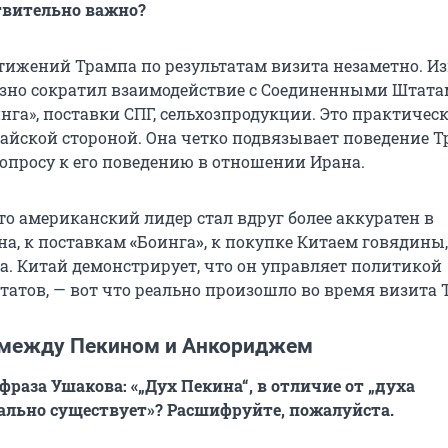
твительно важно?
тижений Трампа по результатам визита незаметно. Из
езно сократил взаимодействие с Соединенными Штата
га», поставки СПГ, сельхозпродукции. Это практическ
айской стороной. Она четко подвязывает поведение Т
опросу к его поведению в отношении Ирана.
то американский лидер стал вдруг более аккуратен в
а, к поставкам
«
Боинга
»
, к покупке Китаем говядины,
а. Китай демонстрирует, что он управляет политикой
атов, — вот что реально произошло во время визита 
 между Пекином и Анкориджем
фраза Ушакова: «„Дух Пекина“, в отличие от „духа
ально существует»? Расшифруйте, пожалуйста.