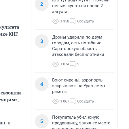
Кто тут воду мутит? Почему
2
нельзя купаться после 2
августа
1 358
Обсудить
культета
ике КНР.
Дроны ударили по двум
3
городам, есть погибшие:
Саратовскую область
атаковали беспилотники
1 074
2
Воют сирены, аэропорты
4
закрывают: на Урал летят
ракеты
превзошли
стящим»,
1 067
Обсудить
Покупатель убил юную
5
шь в
продавщицу, занял ее место
и торговал до вечера: