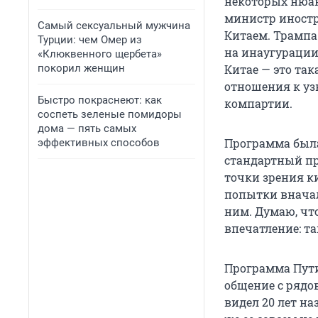
некоторых нюан
министр иностр
Самый сексуальный мужчина
Китаем. Трампа
Турции: чем Омер из
на инаугурации
«Клюквенного щербета»
покорил женщин
Китае — это так
отношения к у
Быстро покраснеют: как
компартии.
соспеть зеленые помидоры
дома — пять самых
Программа была
эффективных способов
стандартный пр
точки зрения к
попытки вначал
ним. Думаю, чт
впечатление: т
Программа Путин
общение с рядо
видел
20 лет
наз