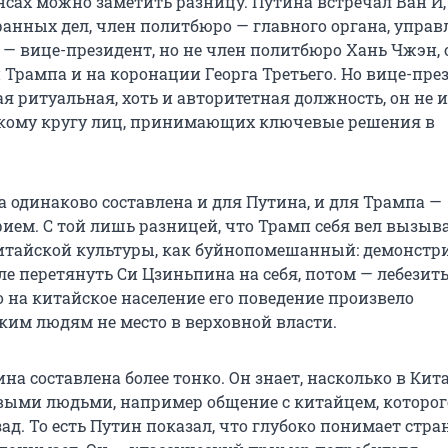
сах можно заметить разницу. Путина встречал Ван И
анных дел, член политбюро — главного органа, упра
 — вице-президент, но не член политбюро Хань Чжэн, 
 Трампа и на коронации Георга Третьего. Но вице-пре
ая ритуальная, хоть и авторитетная должность, он не 
зкому кругу лиц, принимающих ключевые решения в
 одинаково составлена и для Путина, и для Трампа —
ием. С той лишь разницей, что Трамп себя вел вызыв
итайской культуры, как буйнопомешанный: демонстр
е перетянуть Си Цзиньпина на себя, потом — лебезить
о на китайское население его поведение произвело
аким людям не место в верховной власти.
а составлена более тонко. Он знает, насколько в Кит
выми людьми, например общение с китайцем, которог
ад. То есть Путин показал, что глубоко понимает стра