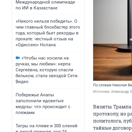
Международной олимпиаде
по ИИ в Казахстане
«Никого нельзя победить». О
чем главный блокбастер этого
года, который бьет рекорды в
прокате: честный отзыв на
«Одиссею» Нолана
«Чтобы нас носили на
ручках, мы любим»: нерпа
Сергеевна, которую спасли
бельком, стала звездой Сети.
Видео
По словам Николая Ва
Источник: 
Александр 
Побережье Анапы
заполонили ядовитые
Визиты Трампа 
медузы: что происходит с
пляжами
протоколу, но 
политолога, пу
Тигры на пляже и 300 оленей
тайные договоре
в дикой природе: топ-24