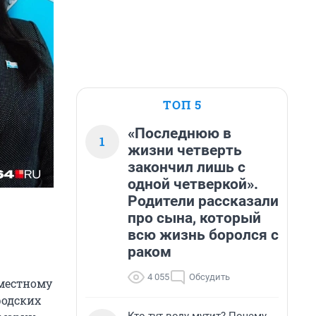
ТОП 5
«Последнюю в
1
жизни четверть
закончил лишь с
одной четверкой».
Родители рассказали
про сына, который
всю жизнь боролся с
раком
4 055
Обсудить
 местному
родских