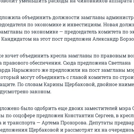
позволит уменьшить расходы на чиновников аппарата
дложила объединить должности замглавы администр
едседателя по экономике и инвестициям. Новая долж
 замглавы по экономике — председатель комитета по 
 Кандидатом на этот пост предложен Александр Борзо
е хочет объединить кресла замглавы по правовым во
а правового обеспечения. Сюда предложена Светлана
уарда Нарыжного же предложили на пост замглавы мэ
который могут объединить с главой комитета по строи
ащите. По словам Карины Щербаковой, двойное наим
дусмотрено законом.
едложено было одобрить еще двоих заместителей мэра 
ы по соцсфере предложен Константин Сергеев, в кресл
а и транспорта — Артема Прохорова. Депутаты предва
редложения Щербаковой и рассмотрят их на очередно