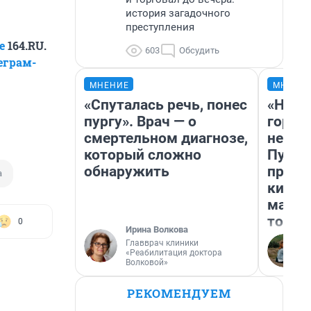
история загадочного
преступления
е
164.RU.
603
Обсудить
еграм-
МНЕНИЕ
МНЕНИ
«Спуталась речь, понес
«Нет 
пургу». Врач — о
городо
смертельном диагнозе,
недоф
который сложно
Путеш
обнаружить
проех
а
килом
машин
того
0
Ирина Волкова
Главврач клиники
«Реабилитация доктора
Волковой»
РЕКОМЕНДУЕМ