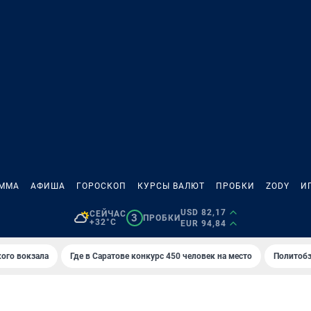
АММА
АФИША
ГОРОСКОП
КУРСЫ ВАЛЮТ
ПРОБКИ
ZODY
И
USD 82,17
СЕЙЧАС
3
ПРОБКИ
+32°C
EUR 94,84
кого вокзала
Где в Саратове конкурс 450 человек на место
Политобз