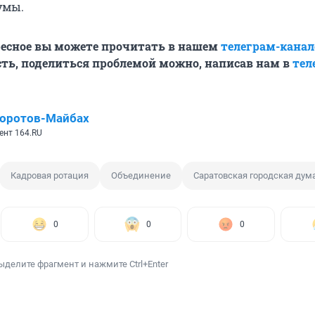
умы.
ресное вы можете прочитать в нашем
телеграм-канал
ть, поделиться проблемой можно, написав нам в
тел
Коротов-Майбах
ент 164.RU
Кадровая ротация
Объединение
Саратовская городская дум
0
0
0
ыделите фрагмент и нажмите Ctrl+Enter