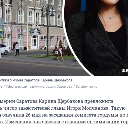
итики в мэрии Саратова Карина Щербакова
в / Telegram, сайт администрации Саратова / Saratovmer.ru
 мэрии Саратова Карина Щербакова предложила
 число заместителей главы Игоря Молчанова. Такую
 озвучила 26 мая на заседании комитета гордумы по
. Изменения она связала с планами оптимизации го