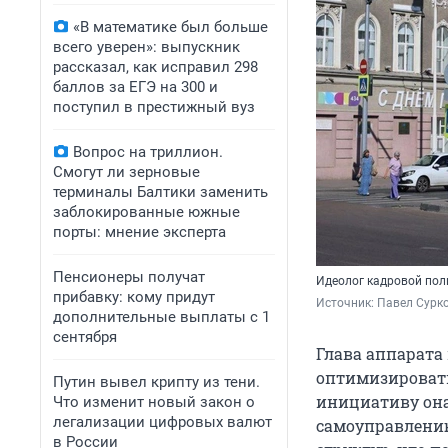
«В математике был больше
всего уверен»: выпускник
рассказал, как исправил 298
баллов за ЕГЭ на 300 и
поступил в престижный вуз
Вопрос на триллион.
Смогут ли зерновые
терминалы Балтики заменить
заблокированные южные
порты: мнение эксперта
Пенсионеры получат
Идеолог кадровой пол
прибавку: кому придут
Источник: 
Павел Сурко
дополнительные выплаты с 1
сентября
Глава аппарата
оптимизировать
Путин вывел крипту из тени.
инициативу она
Что изменит новый закон о
легализации цифровых валют
самоуправлению
в России