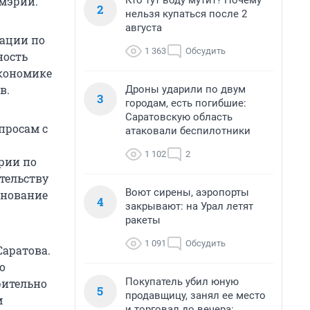
Кто тут воду мутит? Почему
 мэрии.
2
нельзя купаться после 2
августа
ации по
1 363
Обсудить
ность
экономике
в.
Дроны ударили по двум
3
городам, есть погибшие:
Саратовскую область
просам с
атаковали беспилотники
1 102
2
рии по
тельству
Воют сирены, аэропорты
енование
4
закрывают: на Урал летят
ракеты
1 091
Обсудить
Саратова.
о
Покупатель убил юную
рительно
5
продавщицу, занял ее место
м
и торговал до вечера: