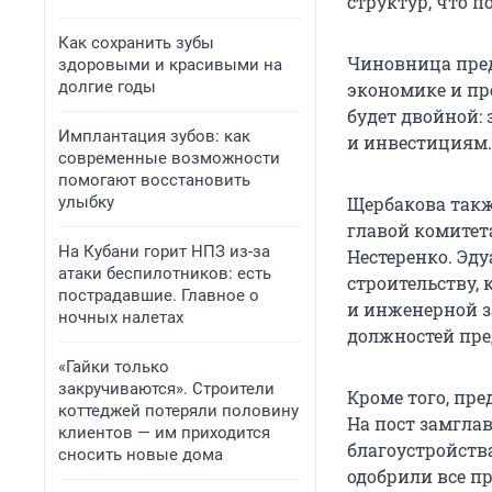
структур, что 
Как сохранить зубы
Чиновница пре
здоровыми и красивыми на
долгие годы
экономике и пр
будет двойной:
Имплантация зубов: как
и инвестициям.
современные возможности
помогают восстановить
улыбку
Щербакова такж
главой комитет
На Кубани горит НПЗ из-за
Нестеренко. Эд
атаки беспилотников: есть
строительству, 
пострадавшие. Главное о
и инженерной з
ночных налетах
должностей пре
«Гайки только
закручиваются». Строители
Кроме того, пр
коттеджей потеряли половину
На пост замглав
клиентов — им приходится
благоустройств
сносить новые дома
одобрили все п