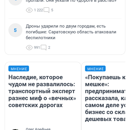
пропали. Они уехали по «дороге в рабство»
1 222
5
Дроны ударили по двум городам, есть
5
погибшие: Саратовскую область атаковали
беспилотники
991
2
МНЕНИЕ
МНЕНИЕ
Наследие, которое
«Покупаешь ко
чудом не развалилось:
мешке»:
транспортный эксперт
предпринимат
разнес миф о «вечных»
рассказала, как
советских дорогах
самом деле ус
бизнес со скл
дешевых това
Олег Арефьев