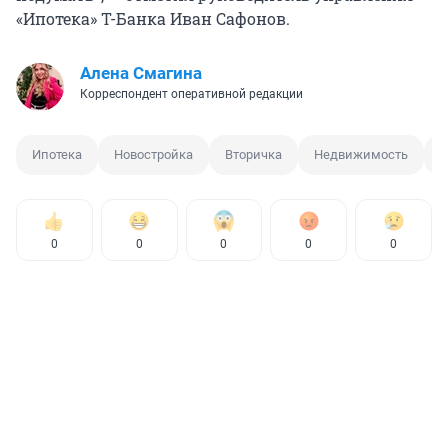
«Ипотека» Т-Банка Иван Сафонов.
Алена Смагина
Корреспондент оперативной редакции
Ипотека
Новостройка
Вторичка
Недвижимость
С
0
0
0
0
0