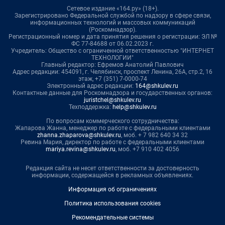
Сетевое издание «164.ру» (18+).
Зарегистрировано Федеральной службой по надзору в сфере связи,
информационных технологий и массовых коммуникаций
(Роскомнадзор).
Регистрационный номер и дата принятия решения о регистрации: ЭЛ №
ФС 77-84688 от 06.02.2023 г.
Учредитель: Общество с ограниченной ответственностью "ИНТЕРНЕТ
ТЕХНОЛОГИИ"
Главный редактор: Ефремов Анатолий Павлович
Адрес редакции: 454091, г. Челябинск, проспект Ленина, 26А, стр.2, 16
этаж, +7 (351) 7-0000-74
Электронный адрес редакции:
164@shkulev.ru
Контактные данные для Роскомнадзора и государственных органов:
juristchel@shkulev.ru
Техподдержка:
help@shkulev.ru
По вопросам коммерческого сотрудничества:
Жапарова Жанна, менеджер по работе с федеральными клиентами
zhanna.zhaparova@shkulev.ru
, моб. + 7 982 640 34 32
Ревина Мария, директор по работе с федеральными клиентами
mariya.revina@shkulev.ru
, моб. +7 910 402 4056
Редакция сайта не несет ответственности за достоверность
информации, содержащейся в рекламных объявлениях.
Информация об ограничениях
Политика использования cookies
Рекомендательные системы