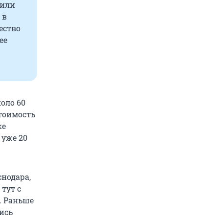
жили
 в
ество
ее
коло 60
стоимость
ке
 уже 20
снодара,
 тут с
х. Раньше
лись