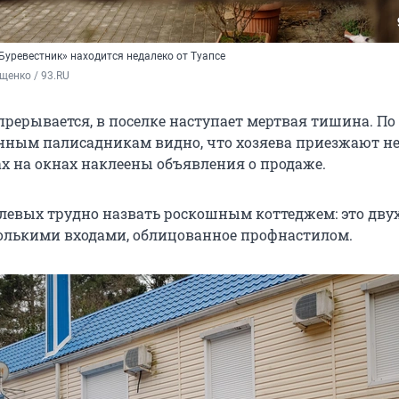
Буревестник» находится недалеко от Туапсе
щенко / 93.RU
прерывается, в поселке наступает мертвая тишина. По
нным палисадникам видно, что хозяева приезжают не 
х на окнах наклеены объявления о продаже.
левых трудно назвать роскошным коттеджем: это дву
колькими входами, облицованное профнастилом.