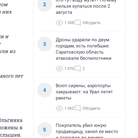
Кто тут воду мутит? Почему
2
ном
нельзя купаться после 2
з них
августа
1 358
Обсудить
и и
Дроны ударили по двум
3
у
городам, есть погибшие:
шли из
Саратовскую область
атаковали беспилотники
1 070
2
много лет
Воют сирены, аэропорты
4
закрывают: на Урал летят
ракеты
1 062
Обсудить
 Ольгинка
Покупатель убил юную
оложены в
5
продавщицу, занял ее место
 слышен.
и торговал до вечера: