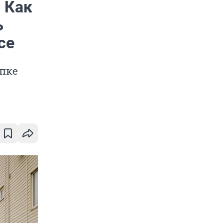
 Как
ь
се
упке