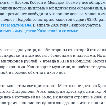
ины — Басков, Кобзон и Меладзе. Позже у нее обнару
подлинностью диплома о юридическом образовании, а
ода против нее возбудили уголовное дело за мошеннич
подлог. Подробнее историю «золотой судьи» 93.RU ран
 этом материале.
В апреле 2026 года Генпрокуратура
изъять имущество Хахалевой и ее семьи
.
» всего одна улица, по обе стороны от которой стоит о
ланировки и этажности, с балконами и навесами. Их 
8 миллионов рублей. У въезда в КП в небольшой бытов
ор охранник. Как говорит мужчина, он работает здесь
сной в поселке обычно никого нет.
 только летом все приезжают. Местных нет, кто из Кра
 кто из Ставрополя. А мы дежурим здесь круглый год. Я
еще даже коттеджей не было, их начали строить в 2000-
построить пансионат одного завода, но в итоге появи