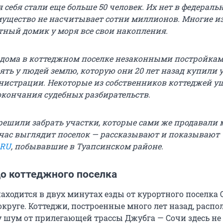
себя стали еще больше 50 человек. Их нет в федераль
имущество не насчитывает сотни миллионов. Многие и
тный домик у моря все свои накопления.
 дома в коттеджном поселке незаконными постройкам
ять у людей землю, которую они 20 лет назад купили 
истрации. Некоторые из собственников коттеджей у
кончания судебных разбирательств.
решили забрать участки, которые сами же продавали 
ейчас выглядит поселок — рассказывают и показывают
.RU
, побывавшие в Туапсинском районе.
до коттеджного поселка
находится в двух минутах езды от курортного поселка
округе. Коттеджи, построенные много лет назад, расп
у шум от прилегающей трассы Джубга — Сочи здесь не