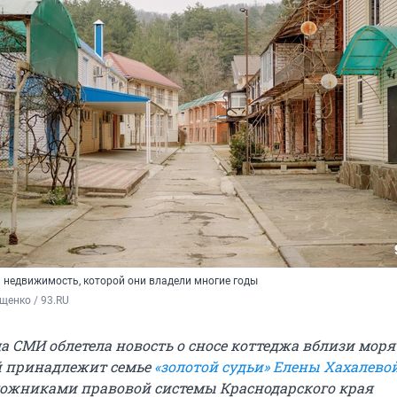
ь недвижимость, которой они владели многие годы
щенко / 93.RU
да СМИ облетела новость о сносе коттеджа вблизи моря
й принадлежит семье
«золотой судьи» Елены Хахалево
аложниками правовой системы Краснодарского края