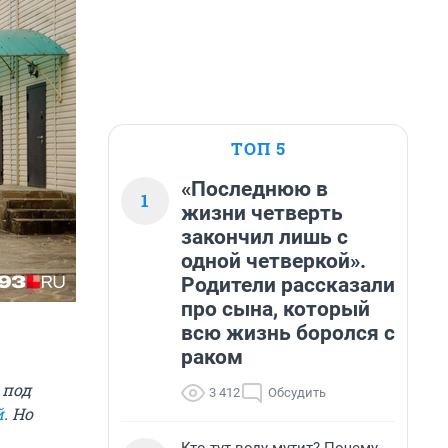
ТОП 5
«Последнюю в
1
жизни четверть
закончил лишь с
одной четверкой».
Родители рассказали
про сына, который
всю жизнь боролся с
раком
 под
3 412
Обсудить
й
. Но