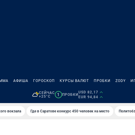
АММА
АФИША
ГОРОСКОП
КУРСЫ ВАЛЮТ
ПРОБКИ
ZODY
И
USD 82,17
СЕЙЧАС
1
ПРОБКИ
+25°C
EUR 94,84
кого вокзала
Где в Саратове конкурс 450 человек на место
Политобз