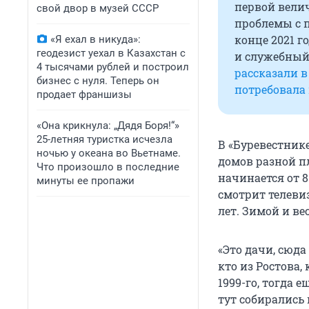
первой велич
свой двор в музей СССР
проблемы с 
конце 2021 г
«Я ехал в никуда»:
геодезист уехал в Казахстан с
и служебный 
4 тысячами рублей и построил
рассказали в
бизнес с нуля. Теперь он
потребовала 
продает франшизы
«Она крикнула: „Дядя Боря!“»
25-летняя туристка исчезла
В «Буревестнике
ночью у океана во Вьетнаме.
домов разной п
Что произошло в последние
начинается от 
минуты ее пропажи
смотрит телевиз
лет. Зимой и ве
«Это дачи, сюда
кто из Ростова,
1999-го, тогда 
тут собирались 