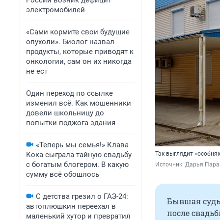
России возник дефицит
электромобилей
«Сами кормите свои будущие
опухоли». Биолог назвал
продукты, которые приводят к
онкологии, сам он их никогда
не ест
Один переход по ссылке
изменил всё. Как мошенники
довели школьницу до
попытки поджога здания
«Теперь мы семья!» Клава
Кока сыграла тайную свадьбу
Так выглядит «особня
с богатым блогером. В какую
Источник: 
Дарья Пара
сумму всё обошлось
С детства грезил о ГАЗ-24:
Бывшая судья
автоплюшкин переехал в
после свадьб
маленький хутор и превратил