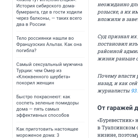
неожиданно для 
История сибирского дома-
розыске, а их 
бумеранга, где в гости ходили
через балконы, — таких всего
вложили в заве
два в России
Суд признал их
Тело россиянки нашли во
постановил изъ
Французских Альпах. Как она
погибла?
районной админ
жизни раньше о
Самый сексуальный мужчина
Турции: чем Омер из
Почему власти 
«Клюквенного щербета»
назад, и как с
покорил женщин
журналисты
93
Быстро покраснеют: как
соспеть зеленые помидоры
От гаражей 
дома — пять самых
эффективных способов
«Буревестник» 
в Туапсинском 
Как приготовить настоящее
низине, поэтом
мороженое дома: 3