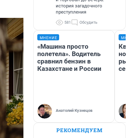
история загадочного
преступления
581
Обсудить
МНЕНИЕ
МНЕНИ
«Машина просто
Кварт
полетела». Водитель
но де
сравнил бензин в
рынок
Казахстане и России
сейча
Анатолий Кузнецов
РЕКОМЕНДУЕМ