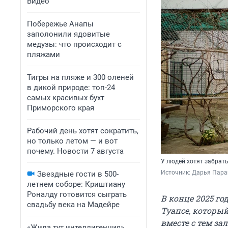
Видео
Побережье Анапы
заполонили ядовитые
медузы: что происходит с
пляжами
Тигры на пляже и 300 оленей
в дикой природе: топ-24
самых красивых бухт
Приморского края
Рабочий день хотят сократить,
но только летом — и вот
почему. Новости 7 августа
У людей хотят забрат
Источник: 
Дарья Пара
Звездные гости в 500-
летнем соборе: Криштиану
Роналду готовится сыграть
В конце 2025 го
свадьбу века на Мадейре
Туапсе, которы
вместе с тем з
«Жила тут интеллигенция».