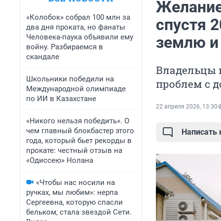
Желание
«Колобок» собрал 100 млн за
спустя 2
два дня проката, но фанаты
Человека-паука объявили ему
землю и 
войну. Разбираемся в
скандале
Владельцы н
Школьники победили на
проблем с 
Международной олимпиаде
по ИИ в Казахстане
22 апреля 2026, 13:30
«Никого нельзя победить». О
чем главный блокбастер этого
Написать
года, который бьет рекорды в
прокате: честный отзыв на
«Одиссею» Нолана
«Чтобы нас носили на
ручках, мы любим»: нерпа
Сергеевна, которую спасли
бельком, стала звездой Сети.