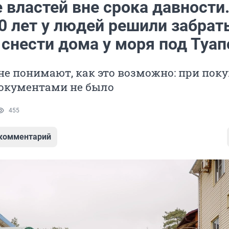
 властей вне срока давности.
0 лет у людей решили забрат
снести дома у моря под Туап
е понимают, как это возможно: при пок
документами не было
455
 комментарий