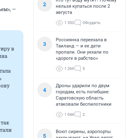
Кто тут воду мутит? Почему
2
нельзя купаться после 2
ем», —
августа
1 353
Обсудить
Россиянка переехала в
3
Таиланд — и ее дети
иру в
пропали. Они уехали по
ина
«дороге в рабство»
1 269
5
тала
ь
рону
Дроны ударили по двум
4
городам, есть погибшие:
Саратовскую область
атаковали беспилотники
1 044
2
 так
стали
Воют сирены, аэропорты
5
закрывают: на Урал летят