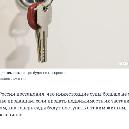
движимость теперь будет не так просто
жанин / MSK1.RU
России постановил, что нижестоящие суды больше не 
ье продавцам, если продать недвижимость их застав
м, как теперь суды будут поступать с таким жильем,
материале.