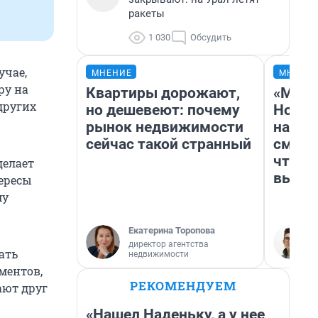
ракеты
1 030
Обсудить
учае,
МНЕНИЕ
МНЕНИ
ру на
Квартиры дорожают,
«Мы в
других
но дешевеют: почему
Нолан
рынок недвижимости
настр
сейчас такой странный
смотр
чтобы
делает
выгля
ересы
му
Екатерина Торопова
директор агентства
ать
недвижимости
ментов,
РЕКОМЕНДУЕМ
ают друг
«Нашел Наденьку, а у нее