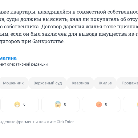
аже квартиры, находящейся в совместной собственно
в, суды должны выяснять, знал ли покупатель об отс
го собственника. Договор дарения жилья тоже призна
ым, если он был заключен для вывода имущества из-
диторов при банкротстве.
магина
ент оперативной редакции
Мошенник
Верховный суд
Квартира
Жилье
Продаж
0
0
0
ыделите фрагмент и нажмите Ctrl+Enter