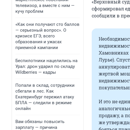
«Верховный суд
телевизор, а вместе с ним —
сформировал ед
кучу проблем
сообщили в пре
«Как они получают сто баллов
— серьезный вопрос». О
кризисе ЕГЭ, всего
Необходимост
образования и ужасах
недвижимост
приемной кампании
Хамовниках 
Лурье). Спус
Беспилотники нацелились на
аннулировать
Урал: дрон ударил по складу
Wildberries — кадры
жертвой моше
недвижимост
Попали в склад, сотрудники
покупательн
сбегали в лес. Как
Екатеринбург пережил атаку
И это не еди
БПЛА — следили в режиме
аналогичные
онлайн
продажу, а п
Вам обязаны повысить
же утверждая
зарплату — причина
бояться при