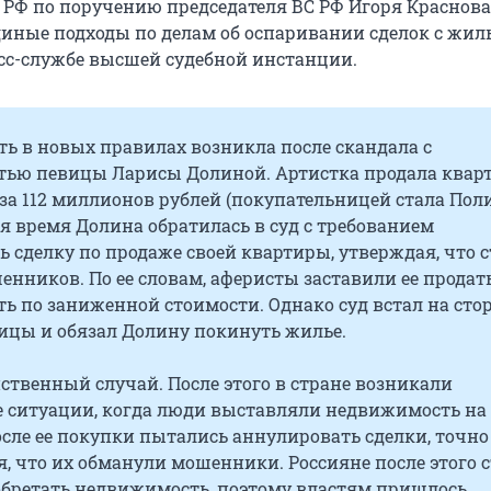
 РФ по поручению председателя ВС РФ Игоря Краснова
иные подходы по делам об оспаривании сделок с жиль
сс-службе высшей судебной инстанции.
ь в новых правилах возникла после скандала с
ью певицы Ларисы Долиной. Артистка продала кварт
за 112 миллионов рублей (покупательницей стала Пол
тя время Долина обратилась в суд с требованием
 сделку по продаже своей квартиры, утверждая, что с
нников. По ее словам, аферисты заставили ее продат
ь по заниженной стоимости. Однако суд встал на сто
ицы и обязал Долину покинуть жилье.
нственный случай. После этого в стране возникали
 ситуации, когда люди выставляли недвижимость на
осле ее покупки пытались аннулировать сделки, точно
, что их обманули мошенники. Россияне после этого 
обретать недвижимость, поэтому властям пришлось