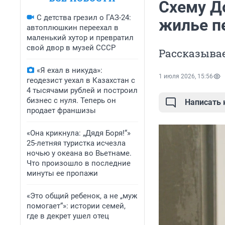
Схему Д
С детства грезил о ГАЗ-24:
жилье п
автоплюшкин переехал в
маленький хутор и превратил
свой двор в музей СССР
Рассказыва
«Я ехал в никуда»:
1 июля 2026, 15:56
геодезист уехал в Казахстан с
4 тысячами рублей и построил
бизнес с нуля. Теперь он
Написать
продает франшизы
«Она крикнула: „Дядя Боря!“»
25-летняя туристка исчезла
ночью у океана во Вьетнаме.
Что произошло в последние
минуты ее пропажи
«Это общий ребенок, а не „муж
помогает“»: истории семей,
где в декрет ушел отец