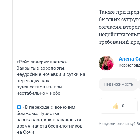
Также при прод
бывших супруго
согласия второ
недействительн
требований кре
Алена С
«Рейс задерживается».
Корреспонд
Закрытые аэропорты,
неудобные ночевки и сутки на
пересадку: как
Недвижимость
путешествовать при
нестабильном небе
0
«В переходе с вонючим
бомжом». Туристка
рассказала, как спасалась во
Увидели опечатку? В
время налета беспилотников
на Сочи