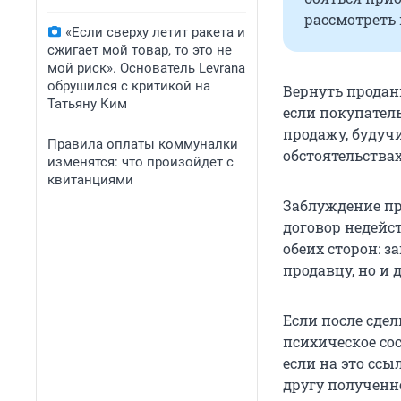
рассмотреть
«Если сверху летит ракета и
сжигает мой товар, то это не
мой риск». Основатель Levrana
обрушился с критикой на
Вернуть продан
Татьяну Ким
если покупател
продажу, будуч
Правила оплаты коммуналки
обстоятельства
изменятся: что произойдет с
квитанциями
Заблуждение пр
договор недейс
обеих сторон: 
продавцу, но и
Если после сдел
психическое со
если на это ссы
другу полученно