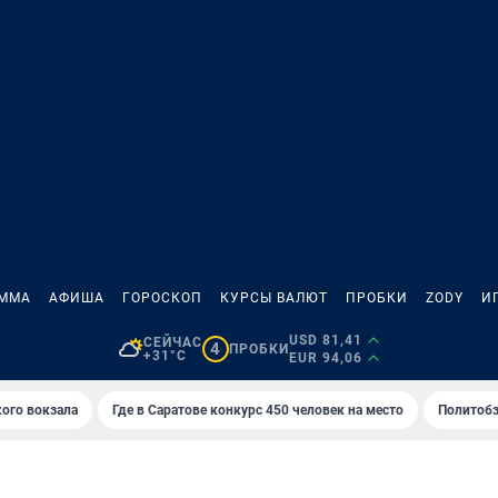
АММА
АФИША
ГОРОСКОП
КУРСЫ ВАЛЮТ
ПРОБКИ
ZODY
И
USD 81,41
СЕЙЧАС
4
ПРОБКИ
+31°C
EUR 94,06
кого вокзала
Где в Саратове конкурс 450 человек на место
Политобз