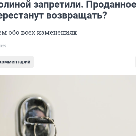
олиной запретили. Проданно
ерестанут возвращать?
ем обо всех изменениях
329
 комментарий