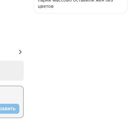
парни массово оставили жен без
цветов
равить