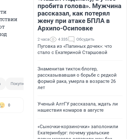
пробита голова». Мужчина
сти
рассказал, как потерял
утствии
жену при атаке БПЛА в
ют
Архипо-Осиповке
под
2 часа
4 335
Обсудить
Пуговка из «Папиных дочек»: что
стало с Екатериной Старшовой
Знаменитая тикток-блогер,
рассказывавшая о борьбе с редкой
формой рака, умерла в возрасте 26
а
Покупка
лет
Ученый АлтГУ рассказала, ждать ли
0
нашествия комаров в августе
«Сыночки-корзиночки» заполонили
Екатеринбург: почему уральские