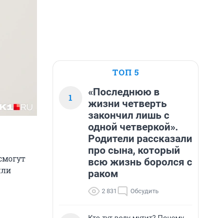
ТОП 5
«Последнюю в
1
жизни четверть
закончил лишь с
одной четверкой».
Родители рассказали
про сына, который
смогут
всю жизнь боролся с
или
раком
2 831
Обсудить