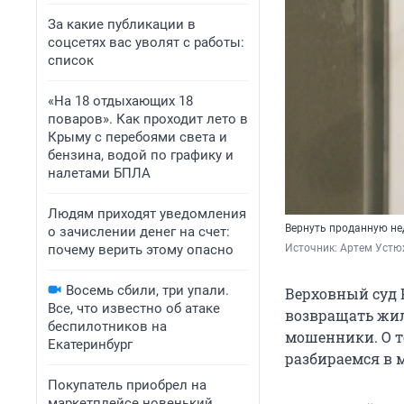
За какие публикации в
соцсетях вас уволят с работы:
список
«На 18 отдыхающих 18
поваров». Как проходит лето в
Крыму с перебоями света и
бензина, водой по графику и
налетами БПЛА
Людям приходят уведомления
Вернуть проданную не
о зачислении денег на счет:
почему верить этому опасно
Источник: 
Артем Устю
Восемь сбили, три упали.
Верховный суд 
Все, что известно об атаке
возвращать жил
беспилотников на
мошенники. О то
Екатеринбург
разбираемся в 
Покупатель приобрел на
маркетплейсе новенький