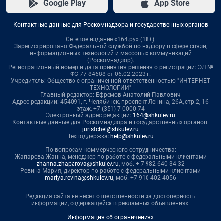
Google Play
App Store
Контактные данные для Роскомнадзора и государственных органов
Сетевое издание «164.ру» (18+).
Зарегистрировано Федеральной службой по надзору в сфере связи,
информационных технологий и массовых коммуникаций
(Роскомнадзор).
Регистрационный номер и дата принятия решения о регистрации: ЭЛ №
ФС 77-84688 от 06.02.2023 г.
Учредитель: Общество с ограниченной ответственностью "ИНТЕРНЕТ
ТЕХНОЛОГИИ"
Главный редактор: Ефремов Анатолий Павлович
Адрес редакции: 454091, г. Челябинск, проспект Ленина, 26А, стр.2, 16
этаж, +7 (351) 7-0000-74
Электронный адрес редакции:
164@shkulev.ru
Контактные данные для Роскомнадзора и государственных органов:
juristchel@shkulev.ru
Техподдержка:
help@shkulev.ru
По вопросам коммерческого сотрудничества:
Жапарова Жанна, менеджер по работе с федеральными клиентами
zhanna.zhaparova@shkulev.ru
, моб. + 7 982 640 34 32
Ревина Мария, директор по работе с федеральными клиентами
mariya.revina@shkulev.ru
, моб. +7 910 402 4056
Редакция сайта не несет ответственности за достоверность
информации, содержащейся в рекламных объявлениях.
Информация об ограничениях