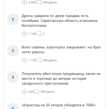
4 645
Обсудить
Дроны ударили по двум городам, есть
2
погибшие: Саратовскую область атаковали
беспилотники
1 166
2
Воют сирены, аэропорты закрывают: на Урал
3
летят ракеты
1 130
Обсудить
Покупатель убил юную продавщицу, занял ее
4
место и торговал до вечера: история
загадочного преступления
634
Обсудить
«Канистра на 20 литров обходится в 7000»:
5