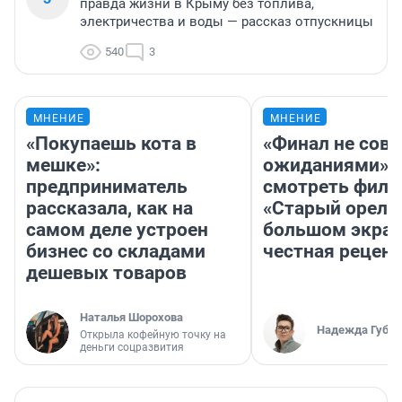
правда жизни в Крыму без топлива,
электричества и воды — рассказ отпускницы
540
3
МНЕНИЕ
МНЕНИЕ
«Покупаешь кота в
«Финал не совп
мешке»:
ожиданиями»: 
предприниматель
смотреть фил
рассказала, как на
«Старый орел» 
самом деле устроен
большом экран
бизнес со складами
честная рецен
дешевых товаров
Наталья Шорохова
Надежда Губар
Открыла кофейную точку на
деньги соцразвития