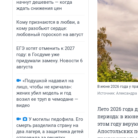
начнут дешеветь — когда
ждать снижения цен
Кому признаются в любви, а
кому разобьют сердце:
любовный гороскоп на август
ЕГЭ хотят отменить к 2027
году: в Госдуме уже
придумали замену. Новости 6
августа
«Подушкой надавил на
лицо, чтобы не кричала»:
В июне 2026 года у пр
жених убил модель и год
Источник: 
Александра
возил ее труп в чемодане —
видео
Лето 2026 года
периода: в июне
У могилы педофила. Его
этом году веру
смерть разделила страну на
Апостольских п
два лагеря, а защитника детей
отправила за решетку