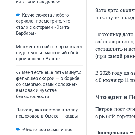
из «Папиных дочек»
Зато дата оконч
Круче сюжета любого
накануне праздн
сериала: посмотрите, что
стало с актерами «Санта-
Барбары»
Поскольку дата 
зафиксирована,
Множество сайтов враз стали
составлять и вс
недоступны: массовый сбой
(при самой ранн
произошел в Рунете
«У меня есть еще пять минут»:
В 2026 году из-
фельдшер скорой — о борьбе
с 8 июня до 11 и
со смертью, самых сложных
вызовах и чувстве
Что едят в П
безысходности
Петров пост сч
Легковушка влетела в толпу
с рыбой, горяче
пешеходов в Омске — кадры
«Чисто все мамы и все
Понедельник — 