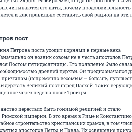
целых 34 дня. Разбираемся, когда Петров пост в 2026 
высчитываются его даты, почему продолжительность 
яется и как правильно составить свой рацион на эти 
тров пост
ния Петрова поста уходит корнями в первые века
значально он возник совсем не в честь апостолов Пет
лся Постом пятидесятницы. Его появление было связа
еобходимостью древней церкви. Он предназначался дл
о причинам (непременно весомым — болезнь, путешест
 выдержать Великий пост перед Пасхой. Такие верующ
щенное через неделю после Троицы.
ианство перестало быть гонимой религией и стало
Римской империи. В это время в Риме и Константин
абное строительство христианских храмов, в том чис
ь святых апостолов Петра и Павла. Их освящение приу