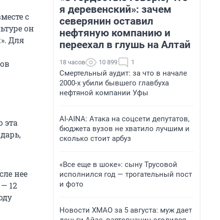
я деревенский»: зачем
месте с
северянин оставил
ьтуре он
нефтяную компанию и
». Для
переехал в глушь на Алтай
18 часов
10 899
1
ров
Смертельный аудит: за что в начале
2000-х убили бывшего главбуха
нефтяной компании Уфы
AI-AINA: Атака на соцсети депутатов,
о эта
бюджета вузов не хватило лучшим и
дарь,
сколько стоит арбуз
«Все еще в шоке»: сыну Трусовой
сле нее
исполнился год — трогательный пост
и фото
 — 12
оду
Новости ХМАО за 5 августа: муж дает