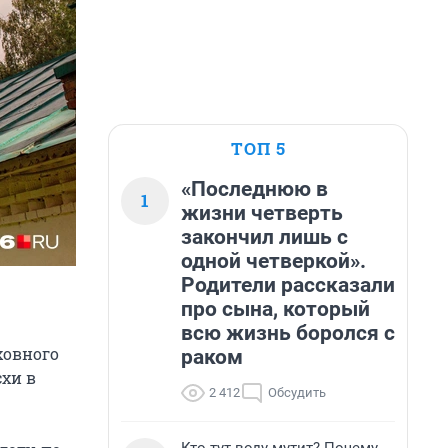
ТОП 5
«Последнюю в
1
жизни четверть
закончил лишь с
одной четверкой».
Родители рассказали
про сына, который
всю жизнь боролся с
ховного
раком
схи в
2 412
Обсудить