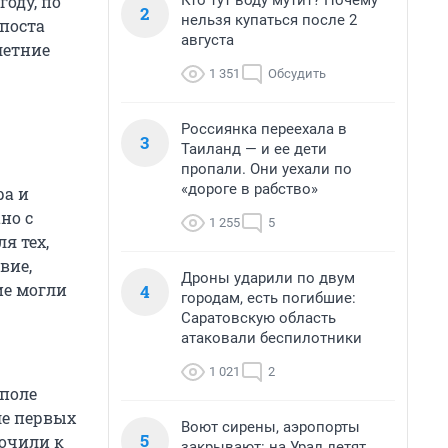
Кто тут воду мутит? Почему
году, по
2
нельзя купаться после 2
поста
августа
летние
1 351
Обсудить
Россиянка переехала в
3
Таиланд — и ее дети
пропали. Они уехали по
«дороге в рабство»
ра и
но с
1 255
5
я тех,
вие,
Дроны ударили по двум
ие могли
4
городам, есть погибшие:
Саратовскую область
атаковали беспилотники
1 021
2
ополе
ле первых
Воют сирены, аэропорты
5
рочили к
закрывают: на Урал летят