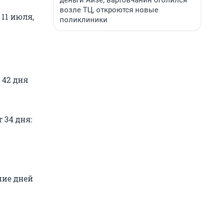
деньги Айзе, вартовчанин оголился
возле ТЦ, откроются новые
11 июля,
поликлиники
 42 дня
 34 дня:
ние дней