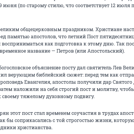
 июня (по старому стилю, что соответствует 12 июля 
 великим общецерковным праздником. Христиане нас
ред памятью апостолов, что летний Пост пятидесятни
л восприниматься как подготовка к этому дню. Так по
овременное название — Петров (или Апостольский).
богословское объяснение посту дал святитель Лев Вел
нил верующим библейский сюжет: перед тем как отпр
роповедь Евангелия, апостолы получили дар Святого 
затем наложили на себя строгий пост и молитву, чтоб
к своему тяжелому духовному подвигу.
ян этот пост стал временем соучастия в трудах апост
как бы соприкасались с той строгостью жизни, котору
дники христианства.