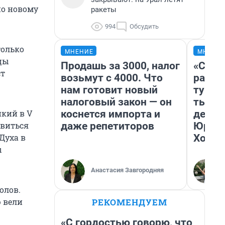
по новому
ракеты
994
Обсудить
только
МНЕНИЕ
МНЕНИ
цы
Продашь за 3000, налог
«Слив
ст
возьмут с 4000. Что
разоч
нам готовит новый
турис
налоговый закон — он
тысяч
коснется импорта и
день 
икий в V
даже репетиторов
Юрско
авиться
Хогва
Духа в
ы
Анастасия Завгородняя
олов.
РЕКОМЕНДУЕМ
ю вели
«С гордостью говорю, что