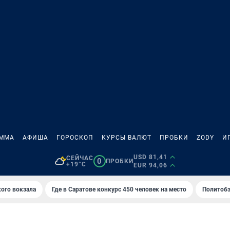
АММА
АФИША
ГОРОСКОП
КУРСЫ ВАЛЮТ
ПРОБКИ
ZODY
И
USD 81,41
СЕЙЧАС
0
ПРОБКИ
+19°C
EUR 94,06
кого вокзала
Где в Саратове конкурс 450 человек на место
Политобз