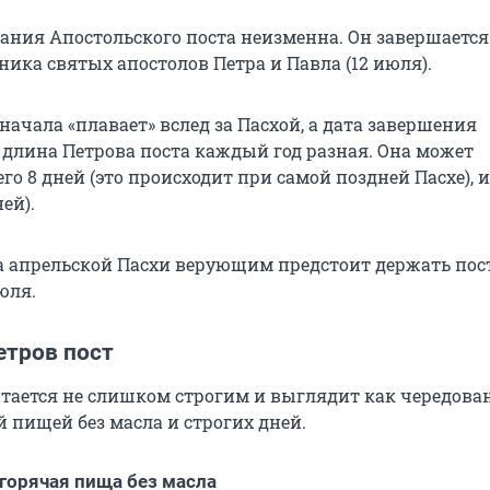
ания Апостольского поста неизменна. Он завершается 
ика святых апостолов Петра и Павла (12 июля).
начала «плавает» вслед за Пасхой, а дата завершения
 длина Петрова поста каждый год разная. Она может
его 8 дней (это происходит при самой поздней Пасхе), и
ей).
за апрельской Пасхи верующим предстоит держать пост
юля.
етров пост
итается не слишком строгим и выглядит как чередова
й пищей без масла и строгих дней.
горячая пища без масла