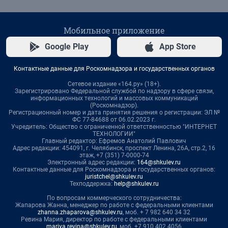
Мобильное приложение
Google Play
App Store
Контактные данные для Роскомнадзора и государственных органов
Сетевое издание «164.ру» (18+).
Зарегистрировано Федеральной службой по надзору в сфере связи,
информационных технологий и массовых коммуникаций
(Роскомнадзор).
Регистрационный номер и дата принятия решения о регистрации: ЭЛ №
ФС 77-84688 от 06.02.2023 г.
Учредитель: Общество с ограниченной ответственностью "ИНТЕРНЕТ
ТЕХНОЛОГИИ"
Главный редактор: Ефремов Анатолий Павлович
Адрес редакции: 454091, г. Челябинск, проспект Ленина, 26А, стр.2, 16
этаж, +7 (351) 7-0000-74
Электронный адрес редакции:
164@shkulev.ru
Контактные данные для Роскомнадзора и государственных органов:
juristchel@shkulev.ru
Техподдержка:
help@shkulev.ru
По вопросам коммерческого сотрудничества:
Жапарова Жанна, менеджер по работе с федеральными клиентами
zhanna.zhaparova@shkulev.ru
, моб. + 7 982 640 34 32
Ревина Мария, директор по работе с федеральными клиентами
mariya.revina@shkulev.ru
, моб. +7 910 402 4056