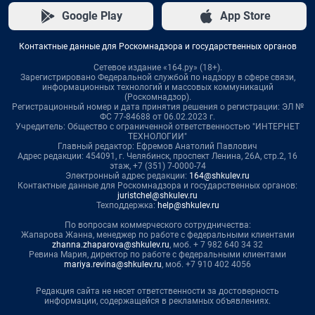
Google Play
App Store
Контактные данные для Роскомнадзора и государственных органов
Сетевое издание «164.ру» (18+).
Зарегистрировано Федеральной службой по надзору в сфере связи,
информационных технологий и массовых коммуникаций
(Роскомнадзор).
Регистрационный номер и дата принятия решения о регистрации: ЭЛ №
ФС 77-84688 от 06.02.2023 г.
Учредитель: Общество с ограниченной ответственностью "ИНТЕРНЕТ
ТЕХНОЛОГИИ"
Главный редактор: Ефремов Анатолий Павлович
Адрес редакции: 454091, г. Челябинск, проспект Ленина, 26А, стр.2, 16
этаж, +7 (351) 7-0000-74
Электронный адрес редакции:
164@shkulev.ru
Контактные данные для Роскомнадзора и государственных органов:
juristchel@shkulev.ru
Техподдержка:
help@shkulev.ru
По вопросам коммерческого сотрудничества:
Жапарова Жанна, менеджер по работе с федеральными клиентами
zhanna.zhaparova@shkulev.ru
, моб. + 7 982 640 34 32
Ревина Мария, директор по работе с федеральными клиентами
mariya.revina@shkulev.ru
, моб. +7 910 402 4056
Редакция сайта не несет ответственности за достоверность
информации, содержащейся в рекламных объявлениях.