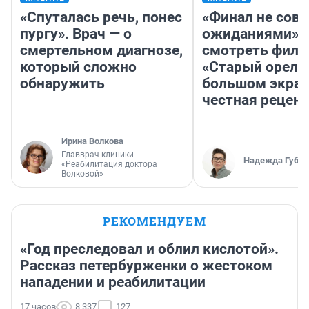
«Спуталась речь, понес
«Финал не совп
пургу». Врач — о
ожиданиями»: 
смертельном диагнозе,
смотреть фил
который сложно
«Старый орел» 
обнаружить
большом экран
честная рецен
Ирина Волкова
Главврач клиники
Надежда Губар
«Реабилитация доктора
Волковой»
РЕКОМЕНДУЕМ
«Год преследовал и облил кислотой».
Рассказ петербурженки о жестоком
нападении и реабилитации
17 часов
8 337
127