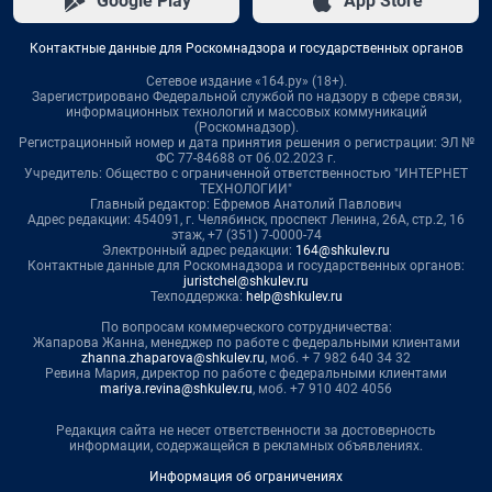
Google Play
App Store
Контактные данные для Роскомнадзора и государственных органов
Сетевое издание «164.ру» (18+).
Зарегистрировано Федеральной службой по надзору в сфере связи,
информационных технологий и массовых коммуникаций
(Роскомнадзор).
Регистрационный номер и дата принятия решения о регистрации: ЭЛ №
ФС 77-84688 от 06.02.2023 г.
Учредитель: Общество с ограниченной ответственностью "ИНТЕРНЕТ
ТЕХНОЛОГИИ"
Главный редактор: Ефремов Анатолий Павлович
Адрес редакции: 454091, г. Челябинск, проспект Ленина, 26А, стр.2, 16
этаж, +7 (351) 7-0000-74
Электронный адрес редакции:
164@shkulev.ru
Контактные данные для Роскомнадзора и государственных органов:
juristchel@shkulev.ru
Техподдержка:
help@shkulev.ru
По вопросам коммерческого сотрудничества:
Жапарова Жанна, менеджер по работе с федеральными клиентами
zhanna.zhaparova@shkulev.ru
, моб. + 7 982 640 34 32
Ревина Мария, директор по работе с федеральными клиентами
mariya.revina@shkulev.ru
, моб. +7 910 402 4056
Редакция сайта не несет ответственности за достоверность
информации, содержащейся в рекламных объявлениях.
Информация об ограничениях