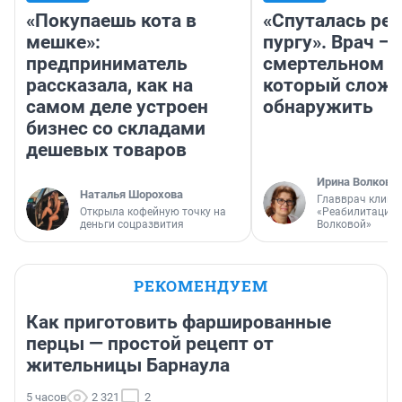
«Покупаешь кота в
«Спуталась реч
мешке»:
пургу». Врач — 
предприниматель
смертельном д
рассказала, как на
который слож
самом деле устроен
обнаружить
бизнес со складами
дешевых товаров
Ирина Волкова
Наталья Шорохова
Главврач клини
Открыла кофейную точку на
«Реабилитация 
деньги соцразвития
Волковой»
РЕКОМЕНДУЕМ
Как приготовить фаршированные
перцы — простой рецепт от
жительницы Барнаула
5 часов
2 321
2