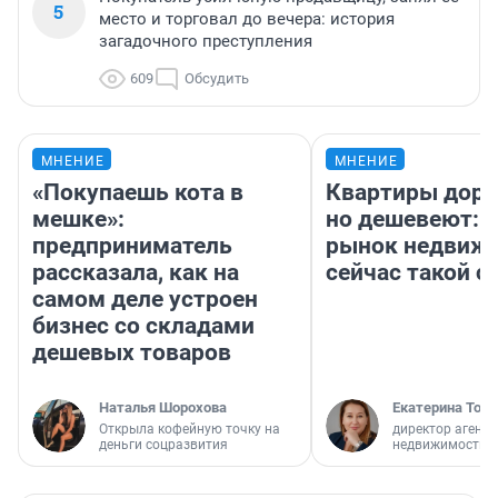
5
место и торговал до вечера: история
загадочного преступления
609
Обсудить
МНЕНИЕ
МНЕНИЕ
«Покупаешь кота в
Квартиры дор
мешке»:
но дешевеют: 
предприниматель
рынок недвиж
рассказала, как на
сейчас такой 
самом деле устроен
бизнес со складами
дешевых товаров
Наталья Шорохова
Екатерина Торо
Открыла кофейную точку на
директор агентс
деньги соцразвития
недвижимости