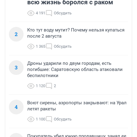
всю жизнь боролся с раком
4 191
Обсудить
Кто тут воду мутит? Почему нельзя купаться
2
после 2 августа
1 365
Обсудить
Дроны ударили по двум городам, есть
3
погибшие: Саратовскую область атаковали
беспилотники
1 120
2
Воют сирены, аэропорты закрывают: на Урал
4
летят ракеты
1 100
Обсудить
Покупатель убил юную продавщицу, занял ее